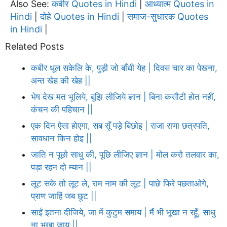
Also See:
कबीर Quotes in Hindi
आध्यात्म Quotes in
|
Hindi
दोहे Quotes in Hindi
समाज-सुधारक Quotes
|
|
in Hindi
|
Related Posts
कबीर धूल सकेलि के, पुड़ी जो बाँधी येह | दिवस चार का पेखना,
अन्त खेह की खेह ||
भेष देख मत भूलिये, बूझि लीजिये ज्ञान | बिना कसौटी होत नहीं,
कंचन की पहिचान ||
एक दिन ऐसा होएगा, सब सूँ पड़े बिछोइ | राजा राणा छत्रपति,
सावधान किन होइ ||
जाति न पूछो साधु की, पूछि लीजिए ज्ञान | मोल करो तलवार का,
पड़ा रहन दो म्यान ||
लूट सके तो लूट ले, राम नाम की लूट | पाछे फिरे पछताओगे,
प्राण जाहिं जब छूट ||
साईं इतना दीजिये, जा में कुटुम समाय | मैं भी भूखा न रहूँ, साधु
ना भूखा जाय ||