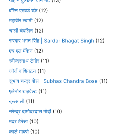
योहान वुल्फगैंग वोन गेटे
(13)
वॉरेन एडवर्ड बफ़े
(12)
महावीर स्वामी
(12)
चार्ली चैपलिन
(12)
सरदार भगत सिंह | Sardar Bhagat Singh
(12)
एच एल मेंकेन
(12)
रवीन्द्रनाथ टैगोर
(11)
जॉर्ज वाशिंगटन
(11)
सुभाष चन्द्र बोस | Subhas Chandra Bose
(11)
एलेनोर रुज़वेल्ट
(11)
ब्रूस ली
(11)
नरेन्द्र दामोदरदास मोदी
(10)
मदर टेरेसा
(10)
कार्ल मार्क्स
(10)