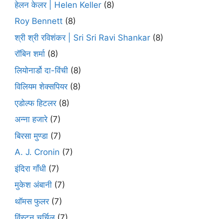
हेलन केलर | Helen Keller
(8)
Roy Bennett
(8)
श्री श्री रविशंकर | Sri Sri Ravi Shankar
(8)
रॉबिन शर्मा
(8)
लियोनार्डो दा-विंची
(8)
विलियम शेक्सपियर
(8)
एडोल्फ हिटलर
(8)
अन्ना हजारे
(7)
बिरसा मुण्डा
(7)
A. J. Cronin
(7)
इंदिरा गाँधी
(7)
मुकेश अंबानी
(7)
थॉमस फुलर
(7)
विंस्टन चर्चिल
(7)