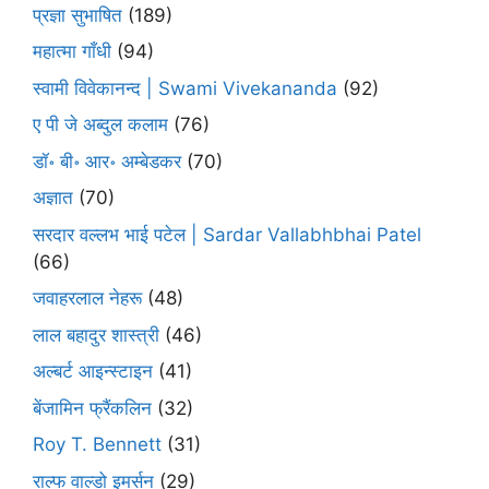
प्रज्ञा सुभाषित
(189)
महात्मा गाँधी
(94)
स्वामी विवेकानन्द | Swami Vivekananda
(92)
ए पी जे अब्दुल कलाम
(76)
डॉ॰ बी॰ आर॰ अम्बेडकर
(70)
अज्ञात
(70)
सरदार वल्लभ भाई पटेल | Sardar Vallabhbhai Patel
(66)
जवाहरलाल नेहरू
(48)
लाल बहादुर शास्त्री
(46)
अल्बर्ट आइन्स्टाइन
(41)
बेंजामिन फ्रैंकलिन
(32)
Roy T. Bennett
(31)
राल्फ वाल्डो इमर्सन
(29)