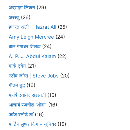
अब्राहम लिंकन
(29)
अरस्तु
(26)
हजरत अली | Hazrat Ali
(25)
Amy Leigh Mercree
(24)
बाल गंगाधर तिलक
(24)
A. P. J. Abdul Kalam
(22)
मार्क ट्वेन
(21)
स्टीव जॉब्स | Steve Jobs
(20)
गौतम बुद्ध
(16)
महर्षि दयानंद सरस्वती
(16)
आचार्य रजनीश 'ओशो'
(16)
जॉर्ज बर्नार्ड शॉ
(16)
मार्टिन लुथर किंग – जूनियर
(15)