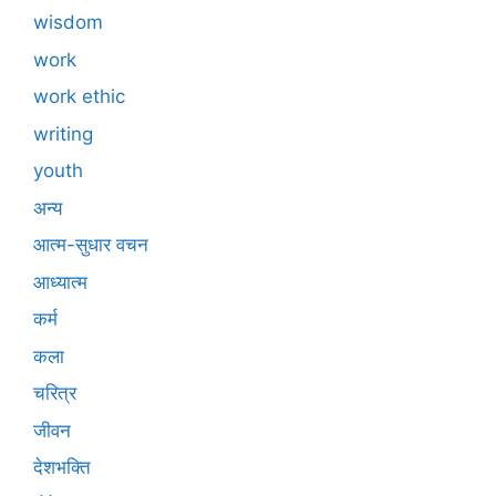
wisdom
work
work ethic
writing
youth
अन्य
आत्म-सुधार वचन
आध्यात्म
कर्म
कला
चरित्र
जीवन
देशभक्ति