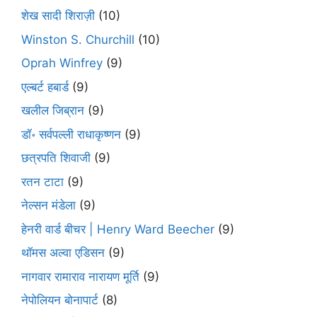
शेख सादी शिराज़ी
(10)
Winston S. Churchill
(10)
Oprah Winfrey
(9)
एल्बर्ट हबार्ड
(9)
खलील जिब्रान
(9)
डॉ॰ सर्वपल्ली राधाकृष्णन
(9)
छत्रपति शिवाजी
(9)
रतन टाटा
(9)
नेल्सन मंडेला
(9)
हेनरी वार्ड बीचर | Henry Ward Beecher
(9)
थॉमस अल्वा एडिसन
(9)
नागवार रामाराव नारायण मूर्ति
(9)
नेपोलियन बोनापार्ट
(8)