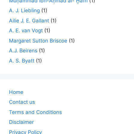
Muḥammad Ibn-Aḥmad al- Ḫafrī
(1)
A. J. Liebling
(1)
Ailie J. E. Gallant
(1)
A. E. van Vogt
(1)
Margaret Sutton Briscoe
(1)
A.J. Beirens
(1)
A. S. Byatt
(1)
Home
Contact us
Terms and Conditions
Disclaimer
Privacy Policy