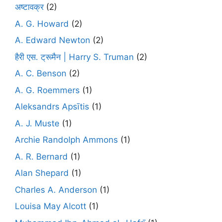
अष्टावक्र
(2)
A. G. Howard
(2)
A. Edward Newton
(2)
हैरी एस. ट्रूमैन | Harry S. Truman
(2)
A. C. Benson
(2)
A. G. Roemmers
(1)
Aleksandrs Apsītis
(1)
A. J. Muste
(1)
Archie Randolph Ammons
(1)
A. R. Bernard
(1)
Alan Shepard
(1)
Charles A. Anderson
(1)
Louisa May Alcott
(1)