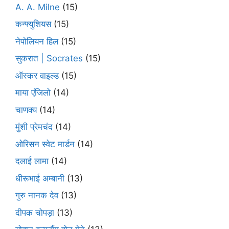
A. A. Milne
(15)
कन्फ्युशियस
(15)
नेपोलियन हिल
(15)
सुकरात | Socrates
(15)
ऑस्कर वाइल्ड
(15)
माया एंजिलो
(14)
चाणक्य
(14)
मुंशी प्रेमचंद
(14)
ओरिसन स्‍वेट मार्डन
(14)
दलाई लामा
(14)
धीरूभाई अम्बानी
(13)
गुरु नानक देव
(13)
दीपक चोपड़ा
(13)