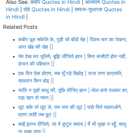
Also See:
कबीर Quotes in Hindi
आध्यात्म Quotes in
|
Hindi
दोहे Quotes in Hindi
समाज-सुधारक Quotes
|
|
in Hindi
|
Related Posts
कबीर धूल सकेलि के, पुड़ी जो बाँधी येह | दिवस चार का पेखना,
अन्त खेह की खेह ||
भेष देख मत भूलिये, बूझि लीजिये ज्ञान | बिना कसौटी होत नहीं,
कंचन की पहिचान ||
एक दिन ऐसा होएगा, सब सूँ पड़े बिछोइ | राजा राणा छत्रपति,
सावधान किन होइ ||
जाति न पूछो साधु की, पूछि लीजिए ज्ञान | मोल करो तलवार का,
पड़ा रहन दो म्यान ||
लूट सके तो लूट ले, राम नाम की लूट | पाछे फिरे पछताओगे,
प्राण जाहिं जब छूट ||
साईं इतना दीजिये, जा में कुटुम समाय | मैं भी भूखा न रहूँ, साधु
ना भूखा जाय ||