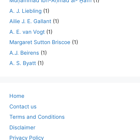
Muḥammad Ibn-Aḥmad al- Ḫafrī
(1)
A. J. Liebling
(1)
Ailie J. E. Gallant
(1)
A. E. van Vogt
(1)
Margaret Sutton Briscoe
(1)
A.J. Beirens
(1)
A. S. Byatt
(1)
Home
Contact us
Terms and Conditions
Disclaimer
Privacy Policy