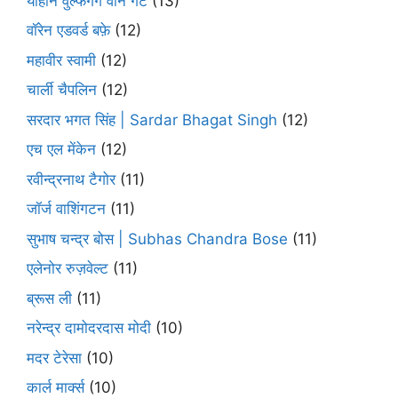
योहान वुल्फगैंग वोन गेटे
(13)
वॉरेन एडवर्ड बफ़े
(12)
महावीर स्वामी
(12)
चार्ली चैपलिन
(12)
सरदार भगत सिंह | Sardar Bhagat Singh
(12)
एच एल मेंकेन
(12)
रवीन्द्रनाथ टैगोर
(11)
जॉर्ज वाशिंगटन
(11)
सुभाष चन्द्र बोस | Subhas Chandra Bose
(11)
एलेनोर रुज़वेल्ट
(11)
ब्रूस ली
(11)
नरेन्द्र दामोदरदास मोदी
(10)
मदर टेरेसा
(10)
कार्ल मार्क्स
(10)