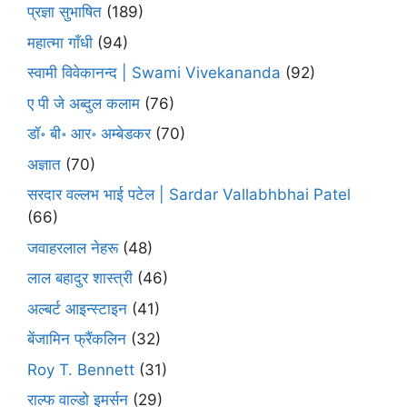
प्रज्ञा सुभाषित
(189)
महात्मा गाँधी
(94)
स्वामी विवेकानन्द | Swami Vivekananda
(92)
ए पी जे अब्दुल कलाम
(76)
डॉ॰ बी॰ आर॰ अम्बेडकर
(70)
अज्ञात
(70)
सरदार वल्लभ भाई पटेल | Sardar Vallabhbhai Patel
(66)
जवाहरलाल नेहरू
(48)
लाल बहादुर शास्त्री
(46)
अल्बर्ट आइन्स्टाइन
(41)
बेंजामिन फ्रैंकलिन
(32)
Roy T. Bennett
(31)
राल्फ वाल्डो इमर्सन
(29)