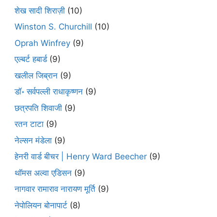
शेख सादी शिराज़ी
(10)
Winston S. Churchill
(10)
Oprah Winfrey
(9)
एल्बर्ट हबार्ड
(9)
खलील जिब्रान
(9)
डॉ॰ सर्वपल्ली राधाकृष्णन
(9)
छत्रपति शिवाजी
(9)
रतन टाटा
(9)
नेल्सन मंडेला
(9)
हेनरी वार्ड बीचर | Henry Ward Beecher
(9)
थॉमस अल्वा एडिसन
(9)
नागवार रामाराव नारायण मूर्ति
(9)
नेपोलियन बोनापार्ट
(8)