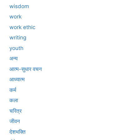
wisdom
work
work ethic
writing
youth
अन्य
आत्म-सुधार वचन
आध्यात्म
कर्म
कला
चरित्र
जीवन
देशभक्ति