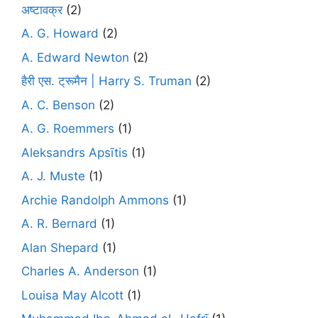
अष्टावक्र
(2)
A. G. Howard
(2)
A. Edward Newton
(2)
हैरी एस. ट्रूमैन | Harry S. Truman
(2)
A. C. Benson
(2)
A. G. Roemmers
(1)
Aleksandrs Apsītis
(1)
A. J. Muste
(1)
Archie Randolph Ammons
(1)
A. R. Bernard
(1)
Alan Shepard
(1)
Charles A. Anderson
(1)
Louisa May Alcott
(1)