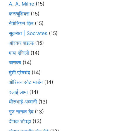
A. A. Milne
(15)
कन्फ्युशियस
(15)
नेपोलियन हिल
(15)
सुकरात | Socrates
(15)
ऑस्कर वाइल्ड
(15)
माया एंजिलो
(14)
चाणक्य
(14)
मुंशी प्रेमचंद
(14)
ओरिसन स्‍वेट मार्डन
(14)
दलाई लामा
(14)
धीरूभाई अम्बानी
(13)
गुरु नानक देव
(13)
दीपक चोपड़ा
(13)