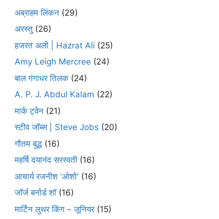
अब्राहम लिंकन
(29)
अरस्तु
(26)
हजरत अली | Hazrat Ali
(25)
Amy Leigh Mercree
(24)
बाल गंगाधर तिलक
(24)
A. P. J. Abdul Kalam
(22)
मार्क ट्वेन
(21)
स्टीव जॉब्स | Steve Jobs
(20)
गौतम बुद्ध
(16)
महर्षि दयानंद सरस्वती
(16)
आचार्य रजनीश 'ओशो'
(16)
जॉर्ज बर्नार्ड शॉ
(16)
मार्टिन लुथर किंग – जूनियर
(15)