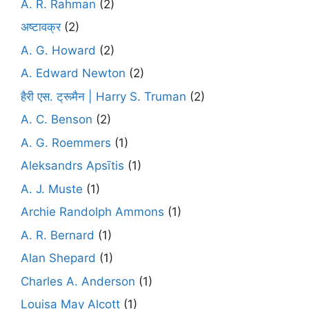
A. R. Rahman
(2)
अष्टावक्र
(2)
A. G. Howard
(2)
A. Edward Newton
(2)
हैरी एस. ट्रूमैन | Harry S. Truman
(2)
A. C. Benson
(2)
A. G. Roemmers
(1)
Aleksandrs Apsītis
(1)
A. J. Muste
(1)
Archie Randolph Ammons
(1)
A. R. Bernard
(1)
Alan Shepard
(1)
Charles A. Anderson
(1)
Louisa May Alcott
(1)