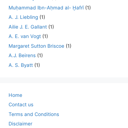
Muḥammad Ibn-Aḥmad al- Ḫafrī
(1)
A. J. Liebling
(1)
Ailie J. E. Gallant
(1)
A. E. van Vogt
(1)
Margaret Sutton Briscoe
(1)
A.J. Beirens
(1)
A. S. Byatt
(1)
Home
Contact us
Terms and Conditions
Disclaimer