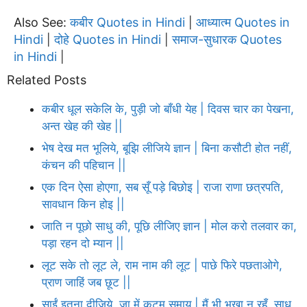
Also See:
कबीर Quotes in Hindi
आध्यात्म Quotes in
|
Hindi
दोहे Quotes in Hindi
समाज-सुधारक Quotes
|
|
in Hindi
|
Related Posts
कबीर धूल सकेलि के, पुड़ी जो बाँधी येह | दिवस चार का पेखना,
अन्त खेह की खेह ||
भेष देख मत भूलिये, बूझि लीजिये ज्ञान | बिना कसौटी होत नहीं,
कंचन की पहिचान ||
एक दिन ऐसा होएगा, सब सूँ पड़े बिछोइ | राजा राणा छत्रपति,
सावधान किन होइ ||
जाति न पूछो साधु की, पूछि लीजिए ज्ञान | मोल करो तलवार का,
पड़ा रहन दो म्यान ||
लूट सके तो लूट ले, राम नाम की लूट | पाछे फिरे पछताओगे,
प्राण जाहिं जब छूट ||
साईं इतना दीजिये, जा में कुटुम समाय | मैं भी भूखा न रहूँ, साधु