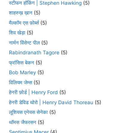
स्टीफन हॉकिंग | Stephen Hawking
(5)
शाहरुख़ ख़ान
(5)
मैल्कॉम एस फ़ोर्ब्स
(5)
शिव खेड़ा
(5)
नार्मन विंसेन्ट पील
(5)
Rabindranath Tagore
(5)
फ्रांसिस बेकन
(5)
Bob Marley
(5)
विलियम जेम्स
(5)
हेनरी फ़ोर्ड | Henry Ford
(5)
हेनरी डेविड थोरो | Henry David Thoreau
(5)
लूशियस एनेयस सेनेका
(5)
थॉमस जैफरसन
(5)
Septimius Macer
(4)