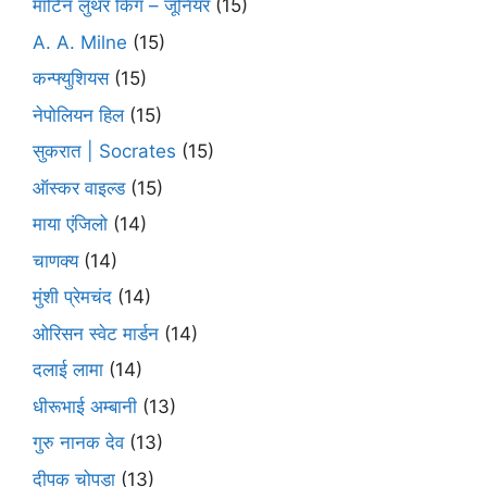
मार्टिन लुथर किंग – जूनियर
(15)
A. A. Milne
(15)
कन्फ्युशियस
(15)
नेपोलियन हिल
(15)
सुकरात | Socrates
(15)
ऑस्कर वाइल्ड
(15)
माया एंजिलो
(14)
चाणक्य
(14)
मुंशी प्रेमचंद
(14)
ओरिसन स्‍वेट मार्डन
(14)
दलाई लामा
(14)
धीरूभाई अम्बानी
(13)
गुरु नानक देव
(13)
दीपक चोपड़ा
(13)