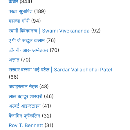
कबीर
(844)
प्रज्ञा सुभाषित
(189)
महात्मा गाँधी
(94)
स्वामी विवेकानन्द | Swami Vivekananda
(92)
ए पी जे अब्दुल कलाम
(76)
डॉ॰ बी॰ आर॰ अम्बेडकर
(70)
अज्ञात
(70)
सरदार वल्लभ भाई पटेल | Sardar Vallabhbhai Patel
(66)
जवाहरलाल नेहरू
(48)
लाल बहादुर शास्त्री
(46)
अल्बर्ट आइन्स्टाइन
(41)
बेंजामिन फ्रैंकलिन
(32)
Roy T. Bennett
(31)