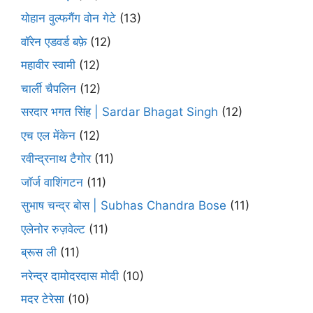
योहान वुल्फगैंग वोन गेटे
(13)
वॉरेन एडवर्ड बफ़े
(12)
महावीर स्वामी
(12)
चार्ली चैपलिन
(12)
सरदार भगत सिंह | Sardar Bhagat Singh
(12)
एच एल मेंकेन
(12)
रवीन्द्रनाथ टैगोर
(11)
जॉर्ज वाशिंगटन
(11)
सुभाष चन्द्र बोस | Subhas Chandra Bose
(11)
एलेनोर रुज़वेल्ट
(11)
ब्रूस ली
(11)
नरेन्द्र दामोदरदास मोदी
(10)
मदर टेरेसा
(10)