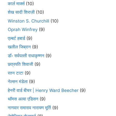
कार्ल मार्क्स
(10)
शेख सादी शिराज़ी
(10)
Winston S. Churchill
(10)
Oprah Winfrey
(9)
एल्बर्ट हबार्ड
(9)
खलील जिब्रान
(9)
डॉ॰ सर्वपल्ली राधाकृष्णन
(9)
छत्रपति शिवाजी
(9)
रतन टाटा
(9)
नेल्सन मंडेला
(9)
हेनरी वार्ड बीचर | Henry Ward Beecher
(9)
थॉमस अल्वा एडिसन
(9)
नागवार रामाराव नारायण मूर्ति
(9)