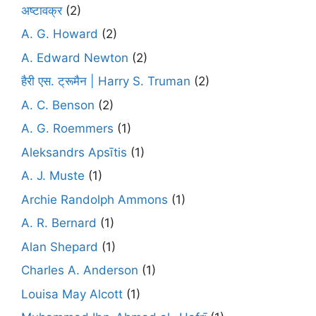
अष्टावक्र
(2)
A. G. Howard
(2)
A. Edward Newton
(2)
हैरी एस. ट्रूमैन | Harry S. Truman
(2)
A. C. Benson
(2)
A. G. Roemmers
(1)
Aleksandrs Apsītis
(1)
A. J. Muste
(1)
Archie Randolph Ammons
(1)
A. R. Bernard
(1)
Alan Shepard
(1)
Charles A. Anderson
(1)
Louisa May Alcott
(1)