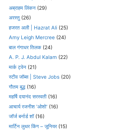
अब्राहम लिंकन
(29)
अरस्तु
(26)
हजरत अली | Hazrat Ali
(25)
Amy Leigh Mercree
(24)
बाल गंगाधर तिलक
(24)
A. P. J. Abdul Kalam
(22)
मार्क ट्वेन
(21)
स्टीव जॉब्स | Steve Jobs
(20)
गौतम बुद्ध
(16)
महर्षि दयानंद सरस्वती
(16)
आचार्य रजनीश 'ओशो'
(16)
जॉर्ज बर्नार्ड शॉ
(16)
मार्टिन लुथर किंग – जूनियर
(15)