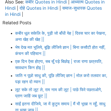
Also See:
कबीर Quotes in Hindi
आध्यात्म Quotes in
|
Hindi
दोहे Quotes in Hindi
समाज-सुधारक Quotes
|
|
in Hindi
|
Related Posts
कबीर धूल सकेलि के, पुड़ी जो बाँधी येह | दिवस चार का पेखना,
अन्त खेह की खेह ||
भेष देख मत भूलिये, बूझि लीजिये ज्ञान | बिना कसौटी होत नहीं,
कंचन की पहिचान ||
एक दिन ऐसा होएगा, सब सूँ पड़े बिछोइ | राजा राणा छत्रपति,
सावधान किन होइ ||
जाति न पूछो साधु की, पूछि लीजिए ज्ञान | मोल करो तलवार का,
पड़ा रहन दो म्यान ||
लूट सके तो लूट ले, राम नाम की लूट | पाछे फिरे पछताओगे,
प्राण जाहिं जब छूट ||
साईं इतना दीजिये, जा में कुटुम समाय | मैं भी भूखा न रहूँ, साधु
ना भूखा जाय ||