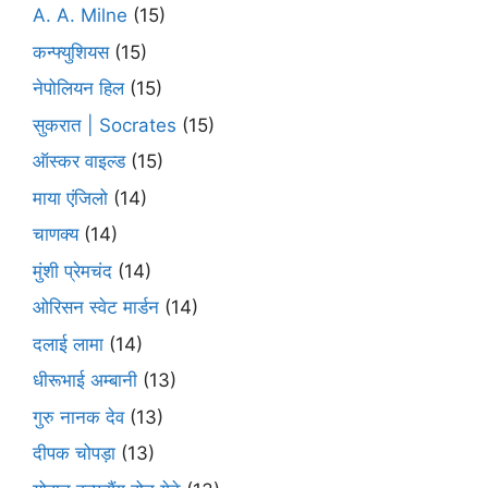
A. A. Milne
(15)
कन्फ्युशियस
(15)
नेपोलियन हिल
(15)
सुकरात | Socrates
(15)
ऑस्कर वाइल्ड
(15)
माया एंजिलो
(14)
चाणक्य
(14)
मुंशी प्रेमचंद
(14)
ओरिसन स्‍वेट मार्डन
(14)
दलाई लामा
(14)
धीरूभाई अम्बानी
(13)
गुरु नानक देव
(13)
दीपक चोपड़ा
(13)