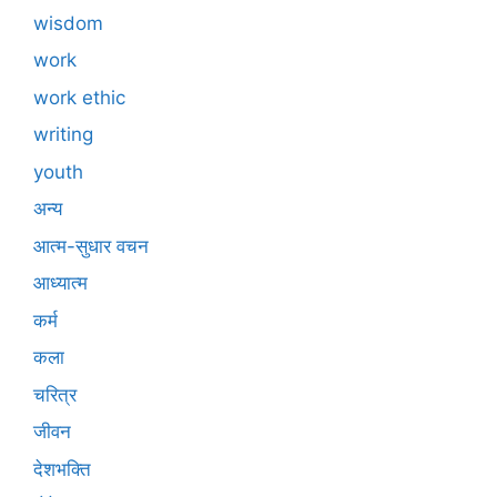
wisdom
work
work ethic
writing
youth
अन्य
आत्म-सुधार वचन
आध्यात्म
कर्म
कला
चरित्र
जीवन
देशभक्ति