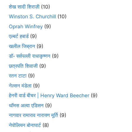
शेख सादी शिराज़ी
(10)
Winston S. Churchill
(10)
Oprah Winfrey
(9)
एल्बर्ट हबार्ड
(9)
खलील जिब्रान
(9)
डॉ॰ सर्वपल्ली राधाकृष्णन
(9)
छत्रपति शिवाजी
(9)
रतन टाटा
(9)
नेल्सन मंडेला
(9)
हेनरी वार्ड बीचर | Henry Ward Beecher
(9)
थॉमस अल्वा एडिसन
(9)
नागवार रामाराव नारायण मूर्ति
(9)
नेपोलियन बोनापार्ट
(8)