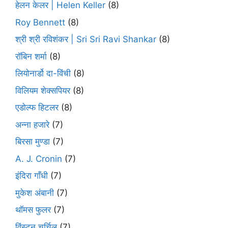
हेलन केलर | Helen Keller
(8)
Roy Bennett
(8)
श्री श्री रविशंकर | Sri Sri Ravi Shankar
(8)
रॉबिन शर्मा
(8)
लियोनार्डो दा-विंची
(8)
विलियम शेक्सपियर
(8)
एडोल्फ हिटलर
(8)
अन्ना हजारे
(7)
बिरसा मुण्डा
(7)
A. J. Cronin
(7)
इंदिरा गाँधी
(7)
मुकेश अंबानी
(7)
थॉमस फुलर
(7)
विंस्टन चर्चिल
(7)