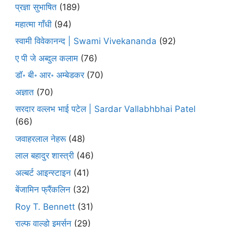
प्रज्ञा सुभाषित
(189)
महात्मा गाँधी
(94)
स्वामी विवेकानन्द | Swami Vivekananda
(92)
ए पी जे अब्दुल कलाम
(76)
डॉ॰ बी॰ आर॰ अम्बेडकर
(70)
अज्ञात
(70)
सरदार वल्लभ भाई पटेल | Sardar Vallabhbhai Patel
(66)
जवाहरलाल नेहरू
(48)
लाल बहादुर शास्त्री
(46)
अल्बर्ट आइन्स्टाइन
(41)
बेंजामिन फ्रैंकलिन
(32)
Roy T. Bennett
(31)
राल्फ वाल्डो इमर्सन
(29)