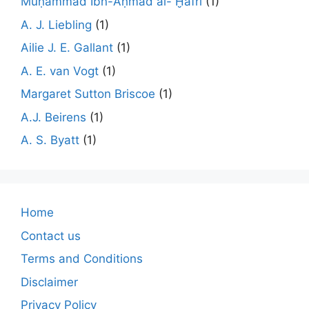
Muḥammad Ibn-Aḥmad al- Ḫafrī
(1)
A. J. Liebling
(1)
Ailie J. E. Gallant
(1)
A. E. van Vogt
(1)
Margaret Sutton Briscoe
(1)
A.J. Beirens
(1)
A. S. Byatt
(1)
Home
Contact us
Terms and Conditions
Disclaimer
Privacy Policy