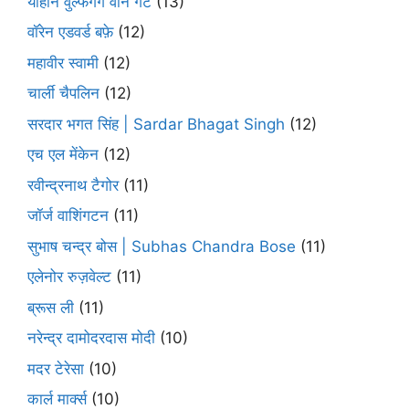
योहान वुल्फगैंग वोन गेटे
(13)
वॉरेन एडवर्ड बफ़े
(12)
महावीर स्वामी
(12)
चार्ली चैपलिन
(12)
सरदार भगत सिंह | Sardar Bhagat Singh
(12)
एच एल मेंकेन
(12)
रवीन्द्रनाथ टैगोर
(11)
जॉर्ज वाशिंगटन
(11)
सुभाष चन्द्र बोस | Subhas Chandra Bose
(11)
एलेनोर रुज़वेल्ट
(11)
ब्रूस ली
(11)
नरेन्द्र दामोदरदास मोदी
(10)
मदर टेरेसा
(10)
कार्ल मार्क्स
(10)