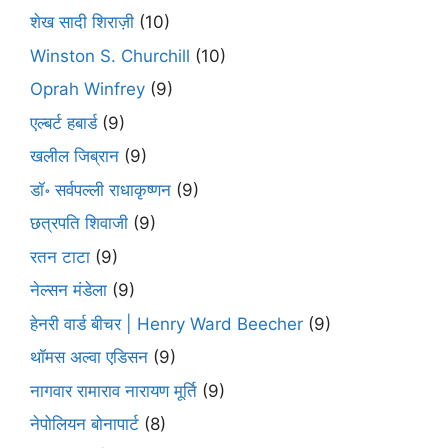
शेख सादी शिराज़ी
(10)
Winston S. Churchill
(10)
Oprah Winfrey
(9)
एल्बर्ट हबार्ड
(9)
खलील जिब्रान
(9)
डॉ॰ सर्वपल्ली राधाकृष्णन
(9)
छत्रपति शिवाजी
(9)
रतन टाटा
(9)
नेल्सन मंडेला
(9)
हेनरी वार्ड बीचर | Henry Ward Beecher
(9)
थॉमस अल्वा एडिसन
(9)
नागवार रामाराव नारायण मूर्ति
(9)
नेपोलियन बोनापार्ट
(8)