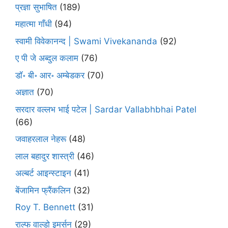
प्रज्ञा सुभाषित
(189)
महात्मा गाँधी
(94)
स्वामी विवेकानन्द | Swami Vivekananda
(92)
ए पी जे अब्दुल कलाम
(76)
डॉ॰ बी॰ आर॰ अम्बेडकर
(70)
अज्ञात
(70)
सरदार वल्लभ भाई पटेल | Sardar Vallabhbhai Patel
(66)
जवाहरलाल नेहरू
(48)
लाल बहादुर शास्त्री
(46)
अल्बर्ट आइन्स्टाइन
(41)
बेंजामिन फ्रैंकलिन
(32)
Roy T. Bennett
(31)
राल्फ वाल्डो इमर्सन
(29)