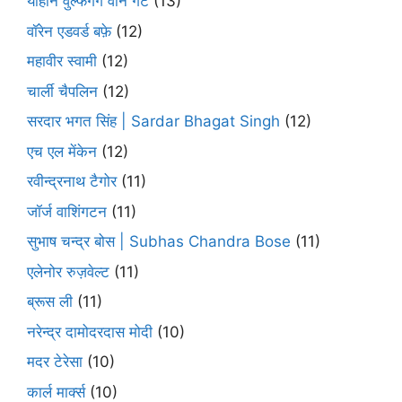
योहान वुल्फगैंग वोन गेटे
(13)
वॉरेन एडवर्ड बफ़े
(12)
महावीर स्वामी
(12)
चार्ली चैपलिन
(12)
सरदार भगत सिंह | Sardar Bhagat Singh
(12)
एच एल मेंकेन
(12)
रवीन्द्रनाथ टैगोर
(11)
जॉर्ज वाशिंगटन
(11)
सुभाष चन्द्र बोस | Subhas Chandra Bose
(11)
एलेनोर रुज़वेल्ट
(11)
ब्रूस ली
(11)
नरेन्द्र दामोदरदास मोदी
(10)
मदर टेरेसा
(10)
कार्ल मार्क्स
(10)