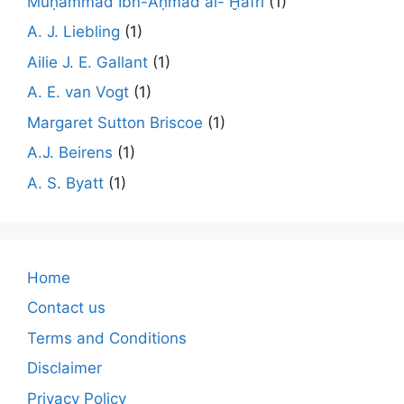
Muḥammad Ibn-Aḥmad al- Ḫafrī
(1)
A. J. Liebling
(1)
Ailie J. E. Gallant
(1)
A. E. van Vogt
(1)
Margaret Sutton Briscoe
(1)
A.J. Beirens
(1)
A. S. Byatt
(1)
Home
Contact us
Terms and Conditions
Disclaimer
Privacy Policy