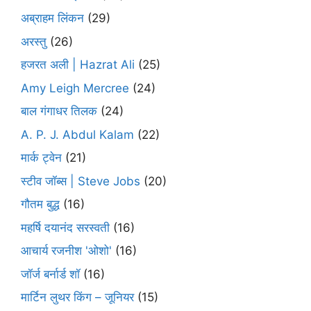
अब्राहम लिंकन
(29)
अरस्तु
(26)
हजरत अली | Hazrat Ali
(25)
Amy Leigh Mercree
(24)
बाल गंगाधर तिलक
(24)
A. P. J. Abdul Kalam
(22)
मार्क ट्वेन
(21)
स्टीव जॉब्स | Steve Jobs
(20)
गौतम बुद्ध
(16)
महर्षि दयानंद सरस्वती
(16)
आचार्य रजनीश 'ओशो'
(16)
जॉर्ज बर्नार्ड शॉ
(16)
मार्टिन लुथर किंग – जूनियर
(15)