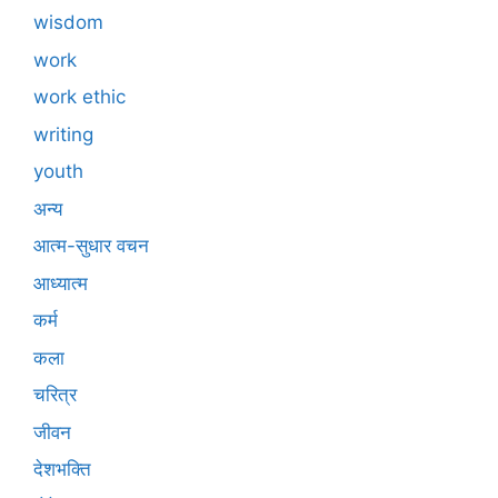
wisdom
work
work ethic
writing
youth
अन्य
आत्म-सुधार वचन
आध्यात्म
कर्म
कला
चरित्र
जीवन
देशभक्ति