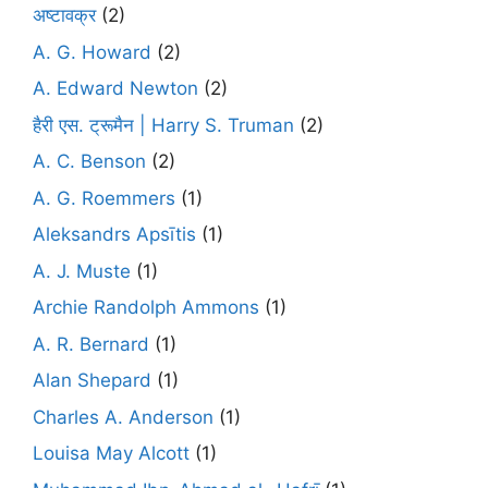
अष्टावक्र
(2)
A. G. Howard
(2)
A. Edward Newton
(2)
हैरी एस. ट्रूमैन | Harry S. Truman
(2)
A. C. Benson
(2)
A. G. Roemmers
(1)
Aleksandrs Apsītis
(1)
A. J. Muste
(1)
Archie Randolph Ammons
(1)
A. R. Bernard
(1)
Alan Shepard
(1)
Charles A. Anderson
(1)
Louisa May Alcott
(1)