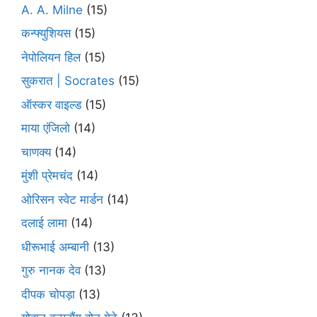
A. A. Milne
(15)
कन्फ्युशियस
(15)
नेपोलियन हिल
(15)
सुकरात | Socrates
(15)
ऑस्कर वाइल्ड
(15)
माया एंजिलो
(14)
चाणक्य
(14)
मुंशी प्रेमचंद
(14)
ओरिसन स्‍वेट मार्डन
(14)
दलाई लामा
(14)
धीरूभाई अम्बानी
(13)
गुरु नानक देव
(13)
दीपक चोपड़ा
(13)