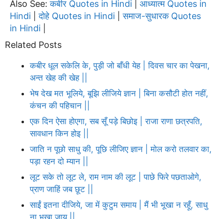
Also See:
कबीर Quotes in Hindi
आध्यात्म Quotes in
|
Hindi
दोहे Quotes in Hindi
समाज-सुधारक Quotes
|
|
in Hindi
|
Related Posts
कबीर धूल सकेलि के, पुड़ी जो बाँधी येह | दिवस चार का पेखना,
अन्त खेह की खेह ||
भेष देख मत भूलिये, बूझि लीजिये ज्ञान | बिना कसौटी होत नहीं,
कंचन की पहिचान ||
एक दिन ऐसा होएगा, सब सूँ पड़े बिछोइ | राजा राणा छत्रपति,
सावधान किन होइ ||
जाति न पूछो साधु की, पूछि लीजिए ज्ञान | मोल करो तलवार का,
पड़ा रहन दो म्यान ||
लूट सके तो लूट ले, राम नाम की लूट | पाछे फिरे पछताओगे,
प्राण जाहिं जब छूट ||
साईं इतना दीजिये, जा में कुटुम समाय | मैं भी भूखा न रहूँ, साधु
ना भूखा जाय ||