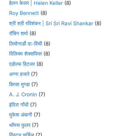
हेलन केलर | Helen Keller
(8)
Roy Bennett
(8)
श्री श्री रविशंकर | Sri Sri Ravi Shankar
(8)
रॉबिन शर्मा
(8)
लियोनार्डो दा-विंची
(8)
विलियम शेक्सपियर
(8)
एडोल्फ हिटलर
(8)
अन्ना हजारे
(7)
बिरसा मुण्डा
(7)
A. J. Cronin
(7)
इंदिरा गाँधी
(7)
मुकेश अंबानी
(7)
थॉमस फुलर
(7)
विंस्टन चर्चिल
(7)