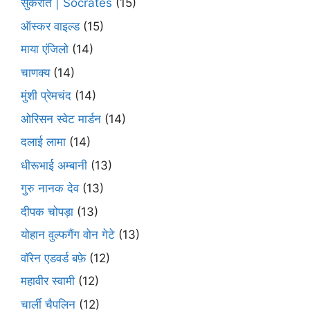
सुकरात | Socrates
(15)
ऑस्कर वाइल्ड
(15)
माया एंजिलो
(14)
चाणक्य
(14)
मुंशी प्रेमचंद
(14)
ओरिसन स्‍वेट मार्डन
(14)
दलाई लामा
(14)
धीरूभाई अम्बानी
(13)
गुरु नानक देव
(13)
दीपक चोपड़ा
(13)
योहान वुल्फगैंग वोन गेटे
(13)
वॉरेन एडवर्ड बफ़े
(12)
महावीर स्वामी
(12)
चार्ली चैपलिन
(12)