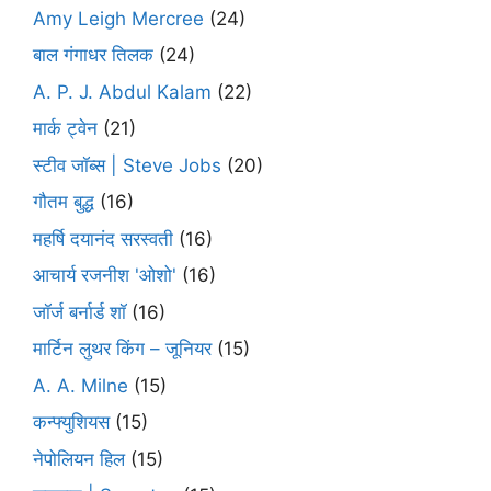
Amy Leigh Mercree
(24)
बाल गंगाधर तिलक
(24)
A. P. J. Abdul Kalam
(22)
मार्क ट्वेन
(21)
स्टीव जॉब्स | Steve Jobs
(20)
गौतम बुद्ध
(16)
महर्षि दयानंद सरस्वती
(16)
आचार्य रजनीश 'ओशो'
(16)
जॉर्ज बर्नार्ड शॉ
(16)
मार्टिन लुथर किंग – जूनियर
(15)
A. A. Milne
(15)
कन्फ्युशियस
(15)
नेपोलियन हिल
(15)