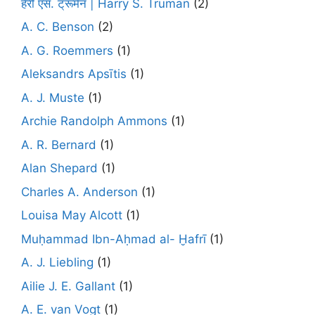
हैरी एस. ट्रूमैन | Harry S. Truman
(2)
A. C. Benson
(2)
A. G. Roemmers
(1)
Aleksandrs Apsītis
(1)
A. J. Muste
(1)
Archie Randolph Ammons
(1)
A. R. Bernard
(1)
Alan Shepard
(1)
Charles A. Anderson
(1)
Louisa May Alcott
(1)
Muḥammad Ibn-Aḥmad al- Ḫafrī
(1)
A. J. Liebling
(1)
Ailie J. E. Gallant
(1)
A. E. van Vogt
(1)