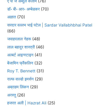
ए पी जे अब्दुल कलाम
(76)
डॉ॰ बी॰ आर॰ अम्बेडकर
(70)
अज्ञात
(70)
सरदार वल्लभ भाई पटेल | Sardar Vallabhbhai Patel
(66)
जवाहरलाल नेहरू
(48)
लाल बहादुर शास्त्री
(46)
अल्बर्ट आइन्स्टाइन
(41)
बेंजामिन फ्रैंकलिन
(32)
Roy T. Bennett
(31)
राल्फ वाल्डो इमर्सन
(29)
अब्राहम लिंकन
(29)
अरस्तु
(26)
हजरत अली | Hazrat Ali
(25)