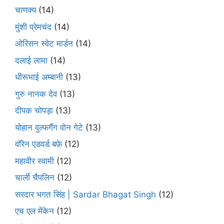
चाणक्य
(14)
मुंशी प्रेमचंद
(14)
ओरिसन स्‍वेट मार्डन
(14)
दलाई लामा
(14)
धीरूभाई अम्बानी
(13)
गुरु नानक देव
(13)
दीपक चोपड़ा
(13)
योहान वुल्फगैंग वोन गेटे
(13)
वॉरेन एडवर्ड बफ़े
(12)
महावीर स्वामी
(12)
चार्ली चैपलिन
(12)
सरदार भगत सिंह | Sardar Bhagat Singh
(12)
एच एल मेंकेन
(12)