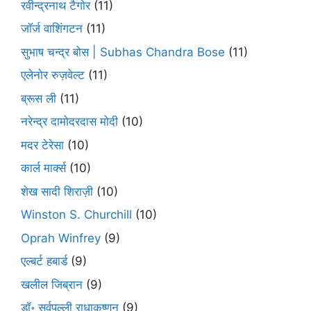
रवीन्द्रनाथ टैगोर
(11)
जॉर्ज वाशिंगटन
(11)
सुभाष चन्द्र बोस | Subhas Chandra Bose
(11)
एलेनोर रुज़वेल्ट
(11)
ब्रूस ली
(11)
नरेन्द्र दामोदरदास मोदी
(10)
मदर टेरेसा
(10)
कार्ल मार्क्स
(10)
शेख सादी शिराज़ी
(10)
Winston S. Churchill
(10)
Oprah Winfrey
(9)
एल्बर्ट हबार्ड
(9)
खलील जिब्रान
(9)
डॉ॰ सर्वपल्ली राधाकृष्णन
(9)