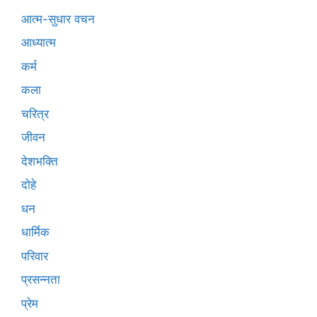
आत्म-सुधार वचन
आध्यात्म
कर्म
कला
चरित्र
जीवन
देशभक्ति
दोहे
धन
धार्मिक
परिवार
प्रसन्नता
प्रेम