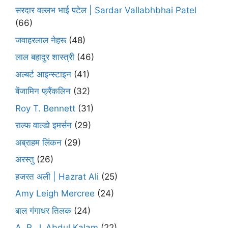
सरदार वल्लभ भाई पटेल | Sardar Vallabhbhai Patel
(66)
जवाहरलाल नेहरू
(48)
लाल बहादुर शास्त्री
(46)
अल्बर्ट आइन्स्टाइन
(41)
बेंजामिन फ्रैंकलिन
(32)
Roy T. Bennett
(31)
राल्फ वाल्डो इमर्सन
(29)
अब्राहम लिंकन
(29)
अरस्तु
(26)
हजरत अली | Hazrat Ali
(25)
Amy Leigh Mercree
(24)
बाल गंगाधर तिलक
(24)
A. P. J. Abdul Kalam
(22)