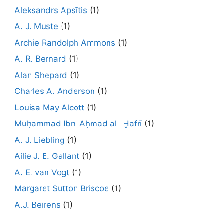
Aleksandrs Apsītis
(1)
A. J. Muste
(1)
Archie Randolph Ammons
(1)
A. R. Bernard
(1)
Alan Shepard
(1)
Charles A. Anderson
(1)
Louisa May Alcott
(1)
Muḥammad Ibn-Aḥmad al- Ḫafrī
(1)
A. J. Liebling
(1)
Ailie J. E. Gallant
(1)
A. E. van Vogt
(1)
Margaret Sutton Briscoe
(1)
A.J. Beirens
(1)