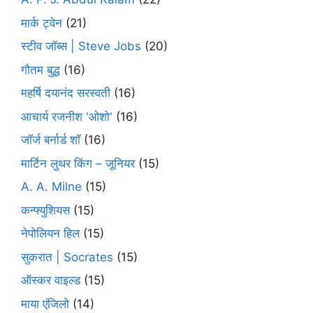
मार्क ट्वेन
(21)
स्टीव जॉब्स | Steve Jobs
(20)
गौतम बुद्ध
(16)
महर्षि दयानंद सरस्वती
(16)
आचार्य रजनीश 'ओशो'
(16)
जॉर्ज बर्नार्ड शॉ
(16)
मार्टिन लुथर किंग – जूनियर
(15)
A. A. Milne
(15)
कन्फ्युशियस
(15)
नेपोलियन हिल
(15)
सुकरात | Socrates
(15)
ऑस्कर वाइल्ड
(15)
माया एंजिलो
(14)