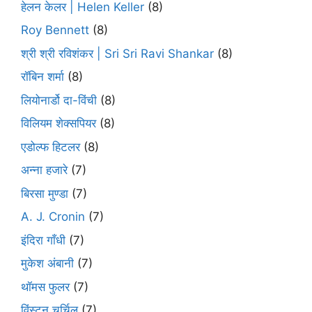
हेलन केलर | Helen Keller
(8)
Roy Bennett
(8)
श्री श्री रविशंकर | Sri Sri Ravi Shankar
(8)
रॉबिन शर्मा
(8)
लियोनार्डो दा-विंची
(8)
विलियम शेक्सपियर
(8)
एडोल्फ हिटलर
(8)
अन्ना हजारे
(7)
बिरसा मुण्डा
(7)
A. J. Cronin
(7)
इंदिरा गाँधी
(7)
मुकेश अंबानी
(7)
थॉमस फुलर
(7)
विंस्टन चर्चिल
(7)