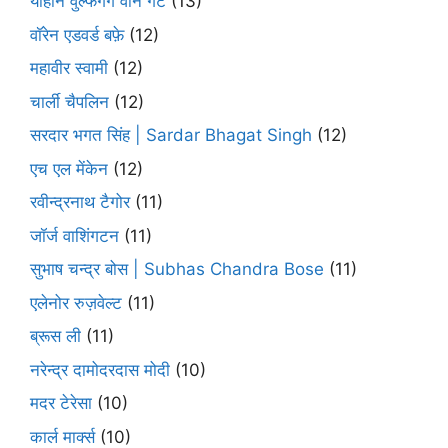
योहान वुल्फगैंग वोन गेटे
(13)
वॉरेन एडवर्ड बफ़े
(12)
महावीर स्वामी
(12)
चार्ली चैपलिन
(12)
सरदार भगत सिंह | Sardar Bhagat Singh
(12)
एच एल मेंकेन
(12)
रवीन्द्रनाथ टैगोर
(11)
जॉर्ज वाशिंगटन
(11)
सुभाष चन्द्र बोस | Subhas Chandra Bose
(11)
एलेनोर रुज़वेल्ट
(11)
ब्रूस ली
(11)
नरेन्द्र दामोदरदास मोदी
(10)
मदर टेरेसा
(10)
कार्ल मार्क्स
(10)