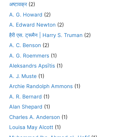
अष्टावक्र
(2)
A. G. Howard
(2)
A. Edward Newton
(2)
हैरी एस. ट्रूमैन | Harry S. Truman
(2)
A. C. Benson
(2)
A. G. Roemmers
(1)
Aleksandrs Apsītis
(1)
A. J. Muste
(1)
Archie Randolph Ammons
(1)
A. R. Bernard
(1)
Alan Shepard
(1)
Charles A. Anderson
(1)
Louisa May Alcott
(1)