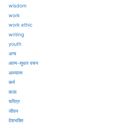
wisdom
work
work ethic
writing
youth
अन्य
आत्म-सुधार वचन
आध्यात्म
कर्म
कला
चरित्र
जीवन
देशभक्ति