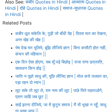
Also See:
कबीर Quotes in Hindi
आध्यात्म Quotes in
|
Hindi
दोहे Quotes in Hindi
समाज-सुधारक Quotes
|
|
in Hindi
|
Related Posts
कबीर धूल सकेलि के, पुड़ी जो बाँधी येह | दिवस चार का पेखना,
अन्त खेह की खेह ||
भेष देख मत भूलिये, बूझि लीजिये ज्ञान | बिना कसौटी होत नहीं,
कंचन की पहिचान ||
एक दिन ऐसा होएगा, सब सूँ पड़े बिछोइ | राजा राणा छत्रपति,
सावधान किन होइ ||
जाति न पूछो साधु की, पूछि लीजिए ज्ञान | मोल करो तलवार का,
पड़ा रहन दो म्यान ||
लूट सके तो लूट ले, राम नाम की लूट | पाछे फिरे पछताओगे,
प्राण जाहिं जब छूट ||
साईं इतना दीजिये, जा में कुटुम समाय | मैं भी भूखा न रहूँ, साधु
ना भूखा जाय ||