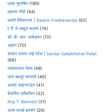
प्रज्ञा सुभाषित
(189)
महात्मा गाँधी
(94)
स्वामी विवेकानन्द | Swami Vivekananda
(92)
ए पी जे अब्दुल कलाम
(76)
डॉ॰ बी॰ आर॰ अम्बेडकर
(70)
अज्ञात
(70)
सरदार वल्लभ भाई पटेल | Sardar Vallabhbhai Patel
(66)
जवाहरलाल नेहरू
(48)
लाल बहादुर शास्त्री
(46)
अल्बर्ट आइन्स्टाइन
(41)
बेंजामिन फ्रैंकलिन
(32)
Roy T. Bennett
(31)
राल्फ वाल्डो इमर्सन
(29)