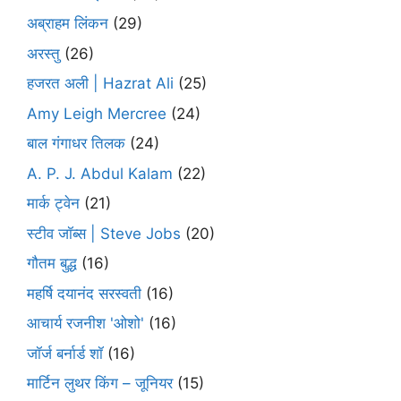
अब्राहम लिंकन
(29)
अरस्तु
(26)
हजरत अली | Hazrat Ali
(25)
Amy Leigh Mercree
(24)
बाल गंगाधर तिलक
(24)
A. P. J. Abdul Kalam
(22)
मार्क ट्वेन
(21)
स्टीव जॉब्स | Steve Jobs
(20)
गौतम बुद्ध
(16)
महर्षि दयानंद सरस्वती
(16)
आचार्य रजनीश 'ओशो'
(16)
जॉर्ज बर्नार्ड शॉ
(16)
मार्टिन लुथर किंग – जूनियर
(15)