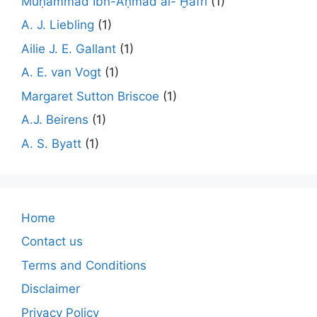
Muḥammad Ibn-Aḥmad al- Ḫafrī
(1)
A. J. Liebling
(1)
Ailie J. E. Gallant
(1)
A. E. van Vogt
(1)
Margaret Sutton Briscoe
(1)
A.J. Beirens
(1)
A. S. Byatt
(1)
Home
Contact us
Terms and Conditions
Disclaimer
Privacy Policy