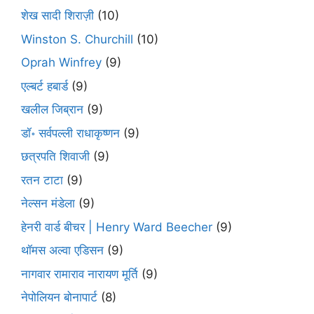
शेख सादी शिराज़ी
(10)
Winston S. Churchill
(10)
Oprah Winfrey
(9)
एल्बर्ट हबार्ड
(9)
खलील जिब्रान
(9)
डॉ॰ सर्वपल्ली राधाकृष्णन
(9)
छत्रपति शिवाजी
(9)
रतन टाटा
(9)
नेल्सन मंडेला
(9)
हेनरी वार्ड बीचर | Henry Ward Beecher
(9)
थॉमस अल्वा एडिसन
(9)
नागवार रामाराव नारायण मूर्ति
(9)
नेपोलियन बोनापार्ट
(8)