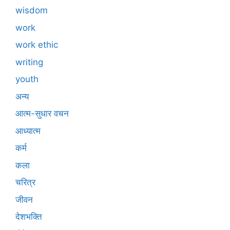
wisdom
work
work ethic
writing
youth
अन्य
आत्म-सुधार वचन
आध्यात्म
कर्म
कला
चरित्र
जीवन
देशभक्ति