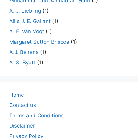
Muḥammad Ibn-Aḥmad al- Ḫafrī
(1)
A. J. Liebling
(1)
Ailie J. E. Gallant
(1)
A. E. van Vogt
(1)
Margaret Sutton Briscoe
(1)
A.J. Beirens
(1)
A. S. Byatt
(1)
Home
Contact us
Terms and Conditions
Disclaimer
Privacy Policy