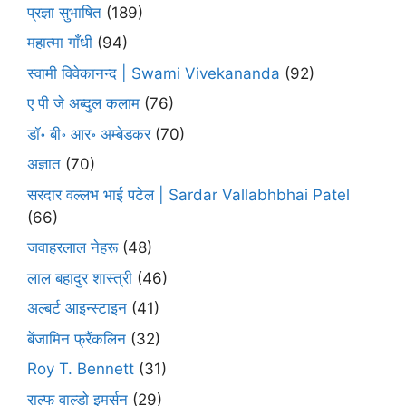
प्रज्ञा सुभाषित
(189)
महात्मा गाँधी
(94)
स्वामी विवेकानन्द | Swami Vivekananda
(92)
ए पी जे अब्दुल कलाम
(76)
डॉ॰ बी॰ आर॰ अम्बेडकर
(70)
अज्ञात
(70)
सरदार वल्लभ भाई पटेल | Sardar Vallabhbhai Patel
(66)
जवाहरलाल नेहरू
(48)
लाल बहादुर शास्त्री
(46)
अल्बर्ट आइन्स्टाइन
(41)
बेंजामिन फ्रैंकलिन
(32)
Roy T. Bennett
(31)
राल्फ वाल्डो इमर्सन
(29)