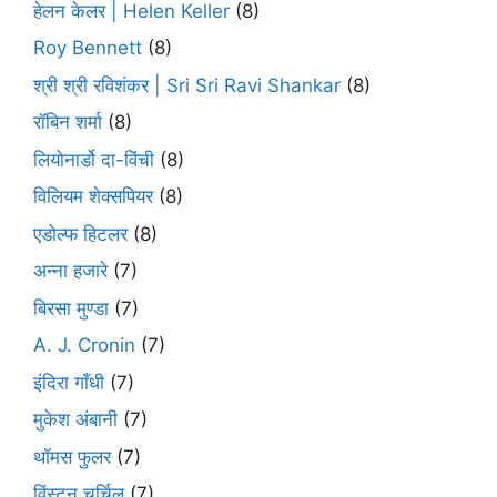
हेलन केलर | Helen Keller
(8)
Roy Bennett
(8)
श्री श्री रविशंकर | Sri Sri Ravi Shankar
(8)
रॉबिन शर्मा
(8)
लियोनार्डो दा-विंची
(8)
विलियम शेक्सपियर
(8)
एडोल्फ हिटलर
(8)
अन्ना हजारे
(7)
बिरसा मुण्डा
(7)
A. J. Cronin
(7)
इंदिरा गाँधी
(7)
मुकेश अंबानी
(7)
थॉमस फुलर
(7)
विंस्टन चर्चिल
(7)