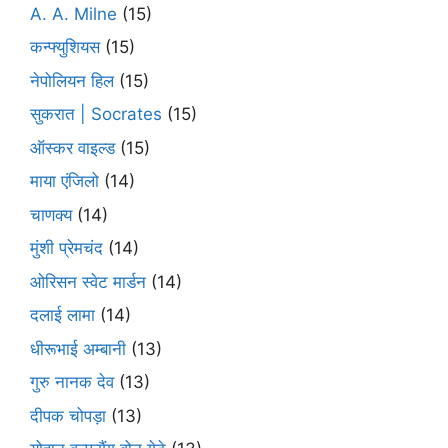
A. A. Milne
(15)
कन्फ्युशियस
(15)
नेपोलियन हिल
(15)
सुकरात | Socrates
(15)
ऑस्कर वाइल्ड
(15)
माया एंजिलो
(14)
चाणक्य
(14)
मुंशी प्रेमचंद
(14)
ओरिसन स्‍वेट मार्डन
(14)
दलाई लामा
(14)
धीरूभाई अम्बानी
(13)
गुरु नानक देव
(13)
दीपक चोपड़ा
(13)