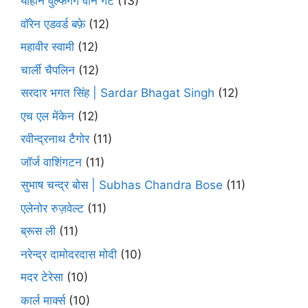
योहान वुल्फगैंग वोन गेटे
(13)
वॉरेन एडवर्ड बफ़े
(12)
महावीर स्वामी
(12)
चार्ली चैपलिन
(12)
सरदार भगत सिंह | Sardar Bhagat Singh
(12)
एच एल मेंकेन
(12)
रवीन्द्रनाथ टैगोर
(11)
जॉर्ज वाशिंगटन
(11)
सुभाष चन्द्र बोस | Subhas Chandra Bose
(11)
एलेनोर रुज़वेल्ट
(11)
ब्रूस ली
(11)
नरेन्द्र दामोदरदास मोदी
(10)
मदर टेरेसा
(10)
कार्ल मार्क्स
(10)