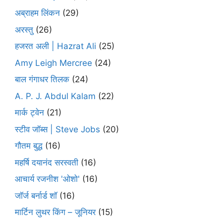
अब्राहम लिंकन
(29)
अरस्तु
(26)
हजरत अली | Hazrat Ali
(25)
Amy Leigh Mercree
(24)
बाल गंगाधर तिलक
(24)
A. P. J. Abdul Kalam
(22)
मार्क ट्वेन
(21)
स्टीव जॉब्स | Steve Jobs
(20)
गौतम बुद्ध
(16)
महर्षि दयानंद सरस्वती
(16)
आचार्य रजनीश 'ओशो'
(16)
जॉर्ज बर्नार्ड शॉ
(16)
मार्टिन लुथर किंग – जूनियर
(15)