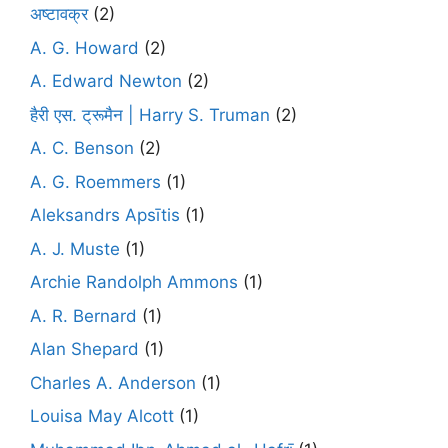
अष्टावक्र
(2)
A. G. Howard
(2)
A. Edward Newton
(2)
हैरी एस. ट्रूमैन | Harry S. Truman
(2)
A. C. Benson
(2)
A. G. Roemmers
(1)
Aleksandrs Apsītis
(1)
A. J. Muste
(1)
Archie Randolph Ammons
(1)
A. R. Bernard
(1)
Alan Shepard
(1)
Charles A. Anderson
(1)
Louisa May Alcott
(1)