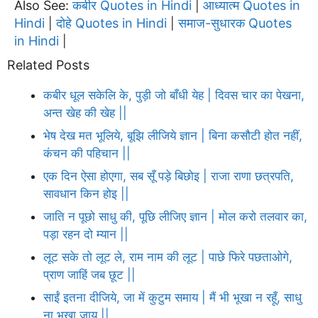
Also See:
कबीर Quotes in Hindi
आध्यात्म Quotes in
|
Hindi
दोहे Quotes in Hindi
समाज-सुधारक Quotes
|
|
in Hindi
|
Related Posts
कबीर धूल सकेलि के, पुड़ी जो बाँधी येह | दिवस चार का पेखना,
अन्त खेह की खेह ||
भेष देख मत भूलिये, बूझि लीजिये ज्ञान | बिना कसौटी होत नहीं,
कंचन की पहिचान ||
एक दिन ऐसा होएगा, सब सूँ पड़े बिछोइ | राजा राणा छत्रपति,
सावधान किन होइ ||
जाति न पूछो साधु की, पूछि लीजिए ज्ञान | मोल करो तलवार का,
पड़ा रहन दो म्यान ||
लूट सके तो लूट ले, राम नाम की लूट | पाछे फिरे पछताओगे,
प्राण जाहिं जब छूट ||
साईं इतना दीजिये, जा में कुटुम समाय | मैं भी भूखा न रहूँ, साधु
ना भूखा जाय ||