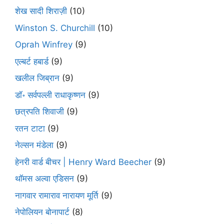
शेख सादी शिराज़ी
(10)
Winston S. Churchill
(10)
Oprah Winfrey
(9)
एल्बर्ट हबार्ड
(9)
खलील जिब्रान
(9)
डॉ॰ सर्वपल्ली राधाकृष्णन
(9)
छत्रपति शिवाजी
(9)
रतन टाटा
(9)
नेल्सन मंडेला
(9)
हेनरी वार्ड बीचर | Henry Ward Beecher
(9)
थॉमस अल्वा एडिसन
(9)
नागवार रामाराव नारायण मूर्ति
(9)
नेपोलियन बोनापार्ट
(8)