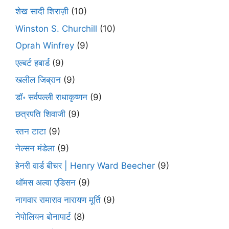
शेख सादी शिराज़ी
(10)
Winston S. Churchill
(10)
Oprah Winfrey
(9)
एल्बर्ट हबार्ड
(9)
खलील जिब्रान
(9)
डॉ॰ सर्वपल्ली राधाकृष्णन
(9)
छत्रपति शिवाजी
(9)
रतन टाटा
(9)
नेल्सन मंडेला
(9)
हेनरी वार्ड बीचर | Henry Ward Beecher
(9)
थॉमस अल्वा एडिसन
(9)
नागवार रामाराव नारायण मूर्ति
(9)
नेपोलियन बोनापार्ट
(8)