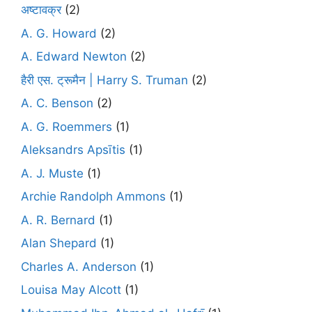
अष्टावक्र
(2)
A. G. Howard
(2)
A. Edward Newton
(2)
हैरी एस. ट्रूमैन | Harry S. Truman
(2)
A. C. Benson
(2)
A. G. Roemmers
(1)
Aleksandrs Apsītis
(1)
A. J. Muste
(1)
Archie Randolph Ammons
(1)
A. R. Bernard
(1)
Alan Shepard
(1)
Charles A. Anderson
(1)
Louisa May Alcott
(1)