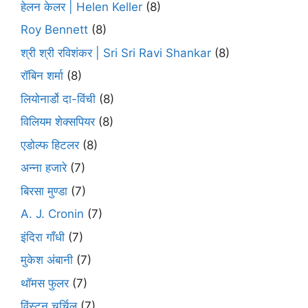
हेलन केलर | Helen Keller
(8)
Roy Bennett
(8)
श्री श्री रविशंकर | Sri Sri Ravi Shankar
(8)
रॉबिन शर्मा
(8)
लियोनार्डो दा-विंची
(8)
विलियम शेक्सपियर
(8)
एडोल्फ हिटलर
(8)
अन्ना हजारे
(7)
बिरसा मुण्डा
(7)
A. J. Cronin
(7)
इंदिरा गाँधी
(7)
मुकेश अंबानी
(7)
थॉमस फुलर
(7)
विंस्टन चर्चिल
(7)