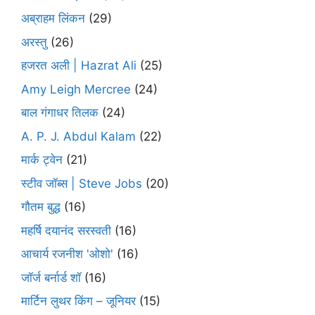
अब्राहम लिंकन
(29)
अरस्तु
(26)
हजरत अली | Hazrat Ali
(25)
Amy Leigh Mercree
(24)
बाल गंगाधर तिलक
(24)
A. P. J. Abdul Kalam
(22)
मार्क ट्वेन
(21)
स्टीव जॉब्स | Steve Jobs
(20)
गौतम बुद्ध
(16)
महर्षि दयानंद सरस्वती
(16)
आचार्य रजनीश 'ओशो'
(16)
जॉर्ज बर्नार्ड शॉ
(16)
मार्टिन लुथर किंग – जूनियर
(15)