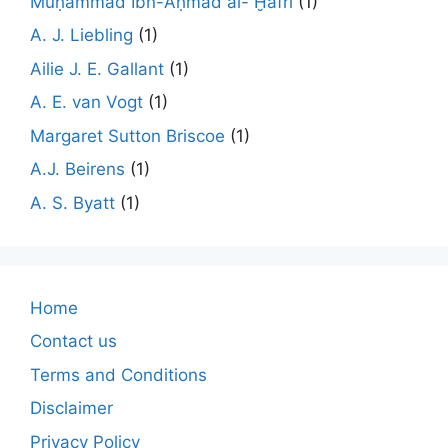
Muḥammad Ibn-Aḥmad al- Ḫafrī
(1)
A. J. Liebling
(1)
Ailie J. E. Gallant
(1)
A. E. van Vogt
(1)
Margaret Sutton Briscoe
(1)
A.J. Beirens
(1)
A. S. Byatt
(1)
Home
Contact us
Terms and Conditions
Disclaimer
Privacy Policy