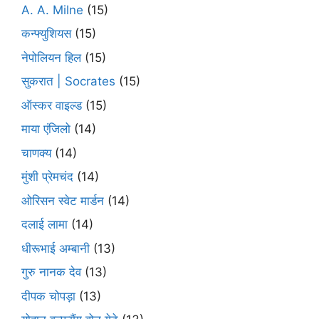
A. A. Milne
(15)
कन्फ्युशियस
(15)
नेपोलियन हिल
(15)
सुकरात | Socrates
(15)
ऑस्कर वाइल्ड
(15)
माया एंजिलो
(14)
चाणक्य
(14)
मुंशी प्रेमचंद
(14)
ओरिसन स्‍वेट मार्डन
(14)
दलाई लामा
(14)
धीरूभाई अम्बानी
(13)
गुरु नानक देव
(13)
दीपक चोपड़ा
(13)