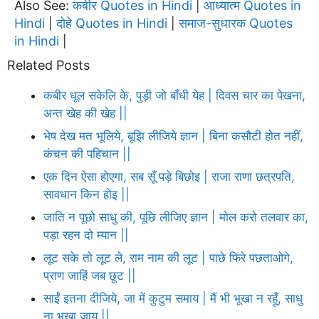
Also See:
कबीर Quotes in Hindi
आध्यात्म Quotes in
|
Hindi
दोहे Quotes in Hindi
समाज-सुधारक Quotes
|
|
in Hindi
|
Related Posts
कबीर धूल सकेलि के, पुड़ी जो बाँधी येह | दिवस चार का पेखना,
अन्त खेह की खेह ||
भेष देख मत भूलिये, बूझि लीजिये ज्ञान | बिना कसौटी होत नहीं,
कंचन की पहिचान ||
एक दिन ऐसा होएगा, सब सूँ पड़े बिछोइ | राजा राणा छत्रपति,
सावधान किन होइ ||
जाति न पूछो साधु की, पूछि लीजिए ज्ञान | मोल करो तलवार का,
पड़ा रहन दो म्यान ||
लूट सके तो लूट ले, राम नाम की लूट | पाछे फिरे पछताओगे,
प्राण जाहिं जब छूट ||
साईं इतना दीजिये, जा में कुटुम समाय | मैं भी भूखा न रहूँ, साधु
ना भूखा जाय ||