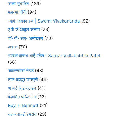
प्रज्ञा सुभाषित
(189)
महात्मा गाँधी
(94)
स्वामी विवेकानन्द | Swami Vivekananda
(92)
ए पी जे अब्दुल कलाम
(76)
डॉ॰ बी॰ आर॰ अम्बेडकर
(70)
अज्ञात
(70)
सरदार वल्लभ भाई पटेल | Sardar Vallabhbhai Patel
(66)
जवाहरलाल नेहरू
(48)
लाल बहादुर शास्त्री
(46)
अल्बर्ट आइन्स्टाइन
(41)
बेंजामिन फ्रैंकलिन
(32)
Roy T. Bennett
(31)
राल्फ वाल्डो इमर्सन
(29)