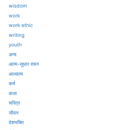
wisdom
work
work ethic
writing
youth
अन्य
आत्म-सुधार वचन
आध्यात्म
कर्म
कला
चरित्र
जीवन
देशभक्ति