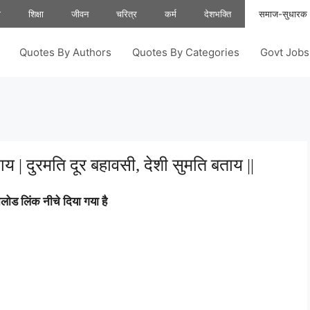
ा
शिक्षा
जीवन
चरित्र
कर्म
देशभक्ति
समाज-सुधारक
Quotes By Authors
Quotes By Categories
Govt Job
य | दुरमति दूर बहावसी, देशी सुमति बताय ||
ोड लिंक नीचे दिया गया है