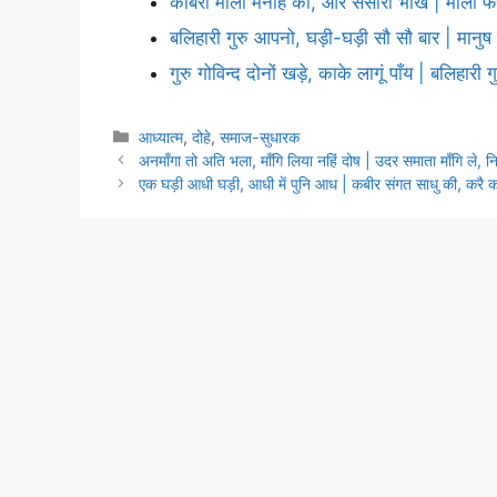
कबिरा माला मनहि की, और संसारी भीख | माला फेरे
बलिहारी गुरु आपनो, घड़ी-घड़ी सौ सौ बार | मानु
गुरु गोविन्द दोनों खड़े, काके लागूं पाँय | बलिहारी
Categories
आध्यात्म
,
दोहे
,
समाज-सुधारक
अनमाँगा तो अति भला, माँगि लिया नहिं दोष | उदर समाता माँगि ले, निश
एक घड़ी आधी घड़ी, आधी में पुनि आध | कबीर संगत साधु की, करै 