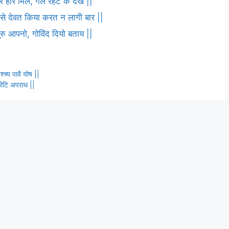
 हरि मिले, गले रहट के देख ||
ष से देवत किया करत न लागी बार ||
 गुरु आपनो, गोविंद दियो बताय ||
्च्य पावै योष ||
कोटि अपराध ||