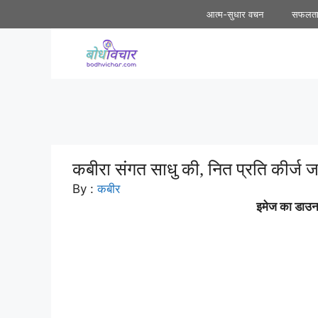
Skip
आत्म-सुधार वचन
सफलत
to
content
कबीरा संगत साधु की, नित प्रति कीर्ज जा
By :
कबीर
इमेज का डाउनल