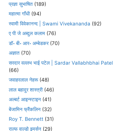
प्रज्ञा सुभाषित
(189)
महात्मा गाँधी
(94)
स्वामी विवेकानन्द | Swami Vivekananda
(92)
ए पी जे अब्दुल कलाम
(76)
डॉ॰ बी॰ आर॰ अम्बेडकर
(70)
अज्ञात
(70)
सरदार वल्लभ भाई पटेल | Sardar Vallabhbhai Patel
(66)
जवाहरलाल नेहरू
(48)
लाल बहादुर शास्त्री
(46)
अल्बर्ट आइन्स्टाइन
(41)
बेंजामिन फ्रैंकलिन
(32)
Roy T. Bennett
(31)
राल्फ वाल्डो इमर्सन
(29)