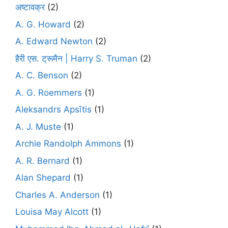
अष्टावक्र
(2)
A. G. Howard
(2)
A. Edward Newton
(2)
हैरी एस. ट्रूमैन | Harry S. Truman
(2)
A. C. Benson
(2)
A. G. Roemmers
(1)
Aleksandrs Apsītis
(1)
A. J. Muste
(1)
Archie Randolph Ammons
(1)
A. R. Bernard
(1)
Alan Shepard
(1)
Charles A. Anderson
(1)
Louisa May Alcott
(1)