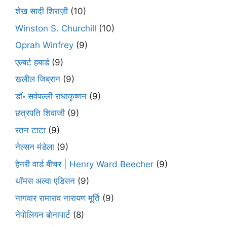
शेख सादी शिराज़ी
(10)
Winston S. Churchill
(10)
Oprah Winfrey
(9)
एल्बर्ट हबार्ड
(9)
खलील जिब्रान
(9)
डॉ॰ सर्वपल्ली राधाकृष्णन
(9)
छत्रपति शिवाजी
(9)
रतन टाटा
(9)
नेल्सन मंडेला
(9)
हेनरी वार्ड बीचर | Henry Ward Beecher
(9)
थॉमस अल्वा एडिसन
(9)
नागवार रामाराव नारायण मूर्ति
(9)
नेपोलियन बोनापार्ट
(8)