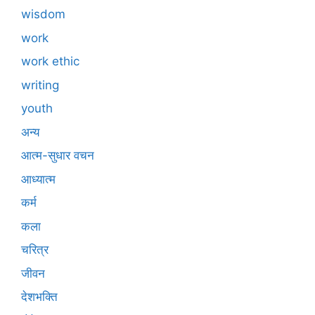
wisdom
work
work ethic
writing
youth
अन्य
आत्म-सुधार वचन
आध्यात्म
कर्म
कला
चरित्र
जीवन
देशभक्ति