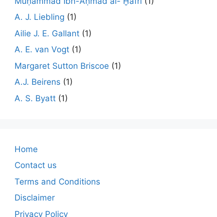
Muḥammad Ibn-Aḥmad al- Ḫafrī
(1)
A. J. Liebling
(1)
Ailie J. E. Gallant
(1)
A. E. van Vogt
(1)
Margaret Sutton Briscoe
(1)
A.J. Beirens
(1)
A. S. Byatt
(1)
Home
Contact us
Terms and Conditions
Disclaimer
Privacy Policy