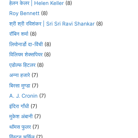
हेलन केलर | Helen Keller
(8)
Roy Bennett
(8)
श्री श्री रविशंकर | Sri Sri Ravi Shankar
(8)
रॉबिन शर्मा
(8)
लियोनार्डो दा-विंची
(8)
विलियम शेक्सपियर
(8)
एडोल्फ हिटलर
(8)
अन्ना हजारे
(7)
बिरसा मुण्डा
(7)
A. J. Cronin
(7)
इंदिरा गाँधी
(7)
मुकेश अंबानी
(7)
थॉमस फुलर
(7)
विंस्टन चर्चिल
(7)