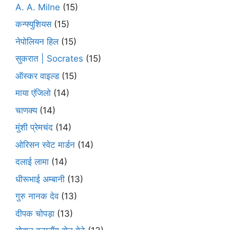
A. A. Milne
(15)
कन्फ्युशियस
(15)
नेपोलियन हिल
(15)
सुकरात | Socrates
(15)
ऑस्कर वाइल्ड
(15)
माया एंजिलो
(14)
चाणक्य
(14)
मुंशी प्रेमचंद
(14)
ओरिसन स्‍वेट मार्डन
(14)
दलाई लामा
(14)
धीरूभाई अम्बानी
(13)
गुरु नानक देव
(13)
दीपक चोपड़ा
(13)