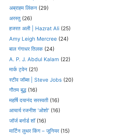
अब्राहम लिंकन
(29)
अरस्तु
(26)
हजरत अली | Hazrat Ali
(25)
Amy Leigh Mercree
(24)
बाल गंगाधर तिलक
(24)
A. P. J. Abdul Kalam
(22)
मार्क ट्वेन
(21)
स्टीव जॉब्स | Steve Jobs
(20)
गौतम बुद्ध
(16)
महर्षि दयानंद सरस्वती
(16)
आचार्य रजनीश 'ओशो'
(16)
जॉर्ज बर्नार्ड शॉ
(16)
मार्टिन लुथर किंग – जूनियर
(15)