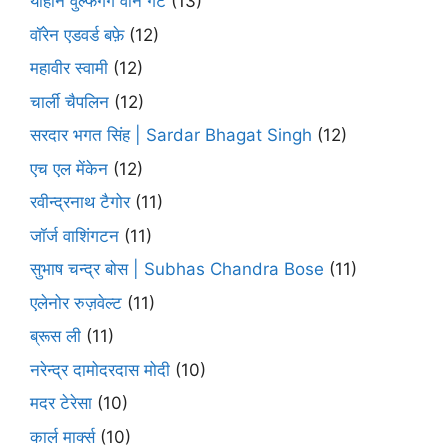
योहान वुल्फगैंग वोन गेटे
(13)
वॉरेन एडवर्ड बफ़े
(12)
महावीर स्वामी
(12)
चार्ली चैपलिन
(12)
सरदार भगत सिंह | Sardar Bhagat Singh
(12)
एच एल मेंकेन
(12)
रवीन्द्रनाथ टैगोर
(11)
जॉर्ज वाशिंगटन
(11)
सुभाष चन्द्र बोस | Subhas Chandra Bose
(11)
एलेनोर रुज़वेल्ट
(11)
ब्रूस ली
(11)
नरेन्द्र दामोदरदास मोदी
(10)
मदर टेरेसा
(10)
कार्ल मार्क्स
(10)