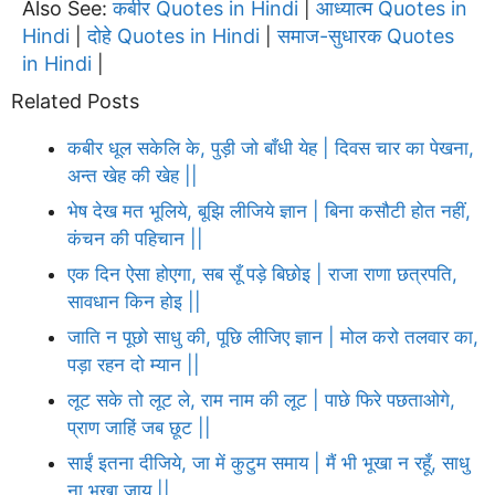
Also See:
कबीर Quotes in Hindi
आध्यात्म Quotes in
|
Hindi
दोहे Quotes in Hindi
समाज-सुधारक Quotes
|
|
in Hindi
|
Related Posts
कबीर धूल सकेलि के, पुड़ी जो बाँधी येह | दिवस चार का पेखना,
अन्त खेह की खेह ||
भेष देख मत भूलिये, बूझि लीजिये ज्ञान | बिना कसौटी होत नहीं,
कंचन की पहिचान ||
एक दिन ऐसा होएगा, सब सूँ पड़े बिछोइ | राजा राणा छत्रपति,
सावधान किन होइ ||
जाति न पूछो साधु की, पूछि लीजिए ज्ञान | मोल करो तलवार का,
पड़ा रहन दो म्यान ||
लूट सके तो लूट ले, राम नाम की लूट | पाछे फिरे पछताओगे,
प्राण जाहिं जब छूट ||
साईं इतना दीजिये, जा में कुटुम समाय | मैं भी भूखा न रहूँ, साधु
ना भूखा जाय ||