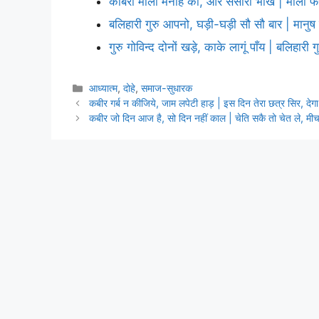
कबिरा माला मनहि की, और संसारी भीख | माला फेरे
बलिहारी गुरु आपनो, घड़ी-घड़ी सौ सौ बार | मानु
गुरु गोविन्द दोनों खड़े, काके लागूं पाँय | बलिहारी
Categories
आध्यात्म
,
दोहे
,
समाज-सुधारक
कबीर गर्ब न कीजिये, जाम लपेटी हाड़ | इस दिन तेरा छत्र सिर, दे
कबीर जो दिन आज है, सो दिन नहीं काल | चेति सकै तो चेत ले, मीच 