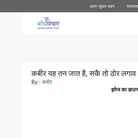
Skip
आत्म-सुधार वचन
सफलत
to
content
कबीर यह तन जात है, सकै तो ठोर लगाव | क
By :
कबीर
इमेज का डाउनल