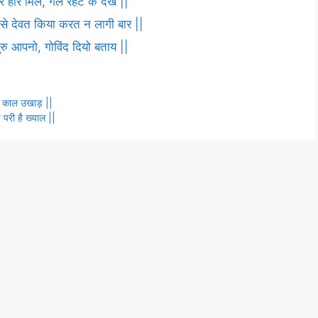
 हरि मिले, गले रहट के देख ||
ष से देवत किया करत न लागी बार ||
 गुरु आपनो, गोविंद दियो बताय ||
गा काल उखाड़ ||
परी है ख्याल ||