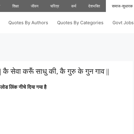
ा
शिक्षा
जीवन
चरित्र
कर्म
देशभक्ति
समाज-सुधारक
Quotes By Authors
Quotes By Categories
Govt Job
ै सेवा करूँ साधु की, कै गुरु के गुन गाव ||
ोड लिंक नीचे दिया गया है