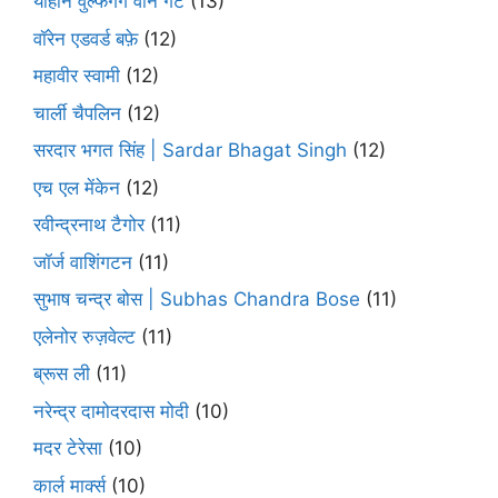
योहान वुल्फगैंग वोन गेटे
(13)
वॉरेन एडवर्ड बफ़े
(12)
महावीर स्वामी
(12)
चार्ली चैपलिन
(12)
सरदार भगत सिंह | Sardar Bhagat Singh
(12)
एच एल मेंकेन
(12)
रवीन्द्रनाथ टैगोर
(11)
जॉर्ज वाशिंगटन
(11)
सुभाष चन्द्र बोस | Subhas Chandra Bose
(11)
एलेनोर रुज़वेल्ट
(11)
ब्रूस ली
(11)
नरेन्द्र दामोदरदास मोदी
(10)
मदर टेरेसा
(10)
कार्ल मार्क्स
(10)