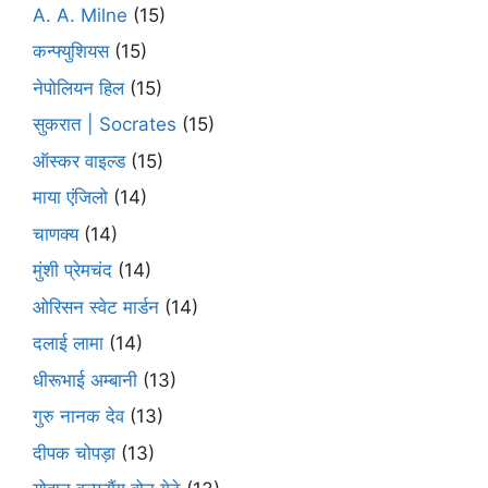
A. A. Milne
(15)
कन्फ्युशियस
(15)
नेपोलियन हिल
(15)
सुकरात | Socrates
(15)
ऑस्कर वाइल्ड
(15)
माया एंजिलो
(14)
चाणक्य
(14)
मुंशी प्रेमचंद
(14)
ओरिसन स्‍वेट मार्डन
(14)
दलाई लामा
(14)
धीरूभाई अम्बानी
(13)
गुरु नानक देव
(13)
दीपक चोपड़ा
(13)