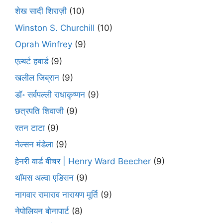
शेख सादी शिराज़ी
(10)
Winston S. Churchill
(10)
Oprah Winfrey
(9)
एल्बर्ट हबार्ड
(9)
खलील जिब्रान
(9)
डॉ॰ सर्वपल्ली राधाकृष्णन
(9)
छत्रपति शिवाजी
(9)
रतन टाटा
(9)
नेल्सन मंडेला
(9)
हेनरी वार्ड बीचर | Henry Ward Beecher
(9)
थॉमस अल्वा एडिसन
(9)
नागवार रामाराव नारायण मूर्ति
(9)
नेपोलियन बोनापार्ट
(8)