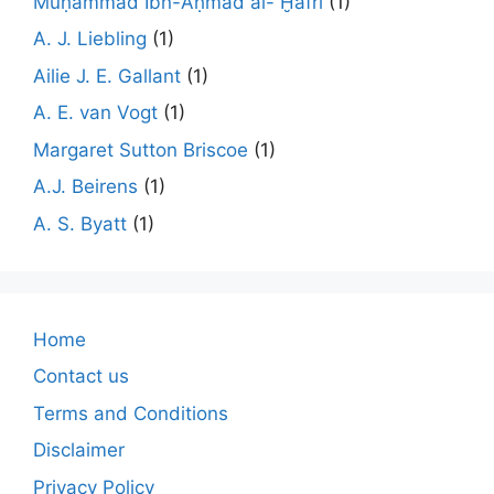
Muḥammad Ibn-Aḥmad al- Ḫafrī
(1)
A. J. Liebling
(1)
Ailie J. E. Gallant
(1)
A. E. van Vogt
(1)
Margaret Sutton Briscoe
(1)
A.J. Beirens
(1)
A. S. Byatt
(1)
Home
Contact us
Terms and Conditions
Disclaimer
Privacy Policy