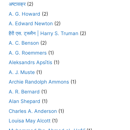
अष्टावक्र
(2)
A. G. Howard
(2)
A. Edward Newton
(2)
हैरी एस. ट्रूमैन | Harry S. Truman
(2)
A. C. Benson
(2)
A. G. Roemmers
(1)
Aleksandrs Apsītis
(1)
A. J. Muste
(1)
Archie Randolph Ammons
(1)
A. R. Bernard
(1)
Alan Shepard
(1)
Charles A. Anderson
(1)
Louisa May Alcott
(1)