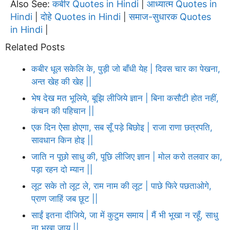
Also See:
कबीर Quotes in Hindi
आध्यात्म Quotes in
|
Hindi
दोहे Quotes in Hindi
समाज-सुधारक Quotes
|
|
in Hindi
|
Related Posts
कबीर धूल सकेलि के, पुड़ी जो बाँधी येह | दिवस चार का पेखना,
अन्त खेह की खेह ||
भेष देख मत भूलिये, बूझि लीजिये ज्ञान | बिना कसौटी होत नहीं,
कंचन की पहिचान ||
एक दिन ऐसा होएगा, सब सूँ पड़े बिछोइ | राजा राणा छत्रपति,
सावधान किन होइ ||
जाति न पूछो साधु की, पूछि लीजिए ज्ञान | मोल करो तलवार का,
पड़ा रहन दो म्यान ||
लूट सके तो लूट ले, राम नाम की लूट | पाछे फिरे पछताओगे,
प्राण जाहिं जब छूट ||
साईं इतना दीजिये, जा में कुटुम समाय | मैं भी भूखा न रहूँ, साधु
ना भूखा जाय ||