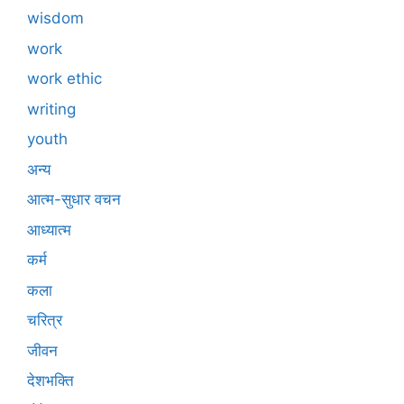
wisdom
work
work ethic
writing
youth
अन्य
आत्म-सुधार वचन
आध्यात्म
कर्म
कला
चरित्र
जीवन
देशभक्ति