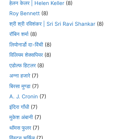
हेलन केलर | Helen Keller
(8)
Roy Bennett
(8)
श्री श्री रविशंकर | Sri Sri Ravi Shankar
(8)
रॉबिन शर्मा
(8)
लियोनार्डो दा-विंची
(8)
विलियम शेक्सपियर
(8)
एडोल्फ हिटलर
(8)
अन्ना हजारे
(7)
बिरसा मुण्डा
(7)
A. J. Cronin
(7)
इंदिरा गाँधी
(7)
मुकेश अंबानी
(7)
थॉमस फुलर
(7)
विंस्टन चर्चिल
(7)