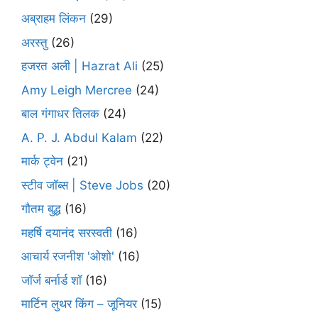
अब्राहम लिंकन
(29)
अरस्तु
(26)
हजरत अली | Hazrat Ali
(25)
Amy Leigh Mercree
(24)
बाल गंगाधर तिलक
(24)
A. P. J. Abdul Kalam
(22)
मार्क ट्वेन
(21)
स्टीव जॉब्स | Steve Jobs
(20)
गौतम बुद्ध
(16)
महर्षि दयानंद सरस्वती
(16)
आचार्य रजनीश 'ओशो'
(16)
जॉर्ज बर्नार्ड शॉ
(16)
मार्टिन लुथर किंग – जूनियर
(15)