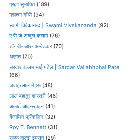
प्रज्ञा सुभाषित
(189)
महात्मा गाँधी
(94)
स्वामी विवेकानन्द | Swami Vivekananda
(92)
ए पी जे अब्दुल कलाम
(76)
डॉ॰ बी॰ आर॰ अम्बेडकर
(70)
अज्ञात
(70)
सरदार वल्लभ भाई पटेल | Sardar Vallabhbhai Patel
(66)
जवाहरलाल नेहरू
(48)
लाल बहादुर शास्त्री
(46)
अल्बर्ट आइन्स्टाइन
(41)
बेंजामिन फ्रैंकलिन
(32)
Roy T. Bennett
(31)
राल्फ वाल्डो इमर्सन
(29)