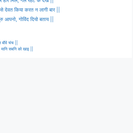
 हरि मिले, गले रहट के देख ||
ष से देवत किया करत न लागी बार ||
 गुरु आपनो, गोविंद दियो बताय ||
 बौवे चंच ||
े, मानि सबनि को खाइ ||