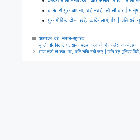
कबिरा माला मनहि की, और संसारी भीख | माला फेरे
बलिहारी गुरु आपनो, घड़ी-घड़ी सौ सौ बार | मानु
गुरु गोविन्द दोनों खड़े, काके लागूं पाँय | बलिहारी
Categories
आध्यात्म
,
दोहे
,
समाज-सुधारक
बुगली नीर बिटालिया, सायर चढ़या कलंक | और पखेरू पी गये, हंस न
माया तजी तौ क्या भया, मानि तजि नही जाइ | मानि बड़े मुनियर मिल