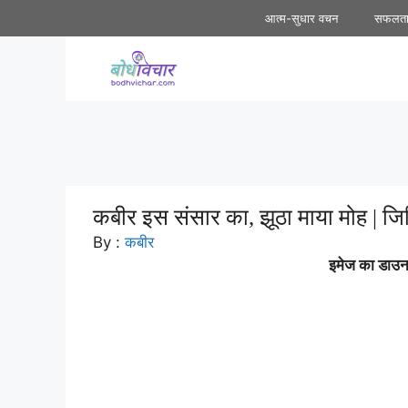
Skip
आत्म-सुधार वचन
सफलत
to
content
कबीर इस संसार का, झूठा माया मोह | जिहि
By :
कबीर
इमेज का डाउनल