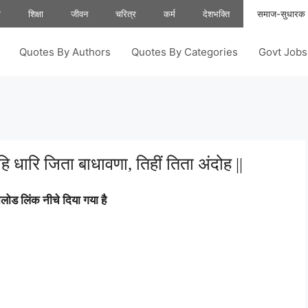
ा
शिक्षा
जीवन
चरित्र
कर्म
देशभक्ति
समाज-सुधारक
Quotes By Authors
Quotes By Categories
Govt Job
 धारि जिता बाधावणा, तिहीं तिता अंदोह ||
ोड लिंक नीचे दिया गया है