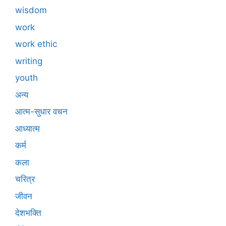
wisdom
work
work ethic
writing
youth
अन्य
आत्म-सुधार वचन
आध्यात्म
कर्म
कला
चरित्र
जीवन
देशभक्ति