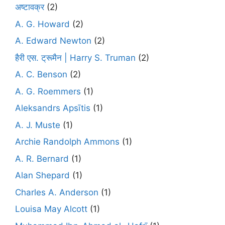
अष्टावक्र
(2)
A. G. Howard
(2)
A. Edward Newton
(2)
हैरी एस. ट्रूमैन | Harry S. Truman
(2)
A. C. Benson
(2)
A. G. Roemmers
(1)
Aleksandrs Apsītis
(1)
A. J. Muste
(1)
Archie Randolph Ammons
(1)
A. R. Bernard
(1)
Alan Shepard
(1)
Charles A. Anderson
(1)
Louisa May Alcott
(1)