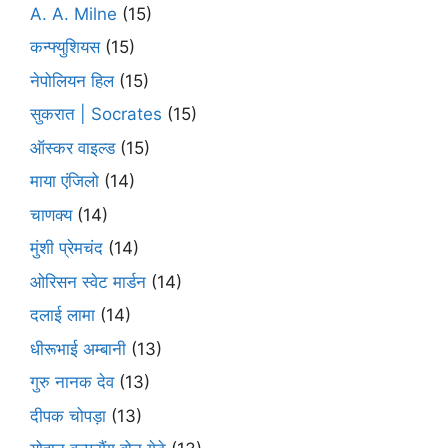
A. A. Milne
(15)
कन्फ्युशियस
(15)
नेपोलियन हिल
(15)
सुकरात | Socrates
(15)
ऑस्कर वाइल्ड
(15)
माया एंजिलो
(14)
चाणक्य
(14)
मुंशी प्रेमचंद
(14)
ओरिसन स्‍वेट मार्डन
(14)
दलाई लामा
(14)
धीरूभाई अम्बानी
(13)
गुरु नानक देव
(13)
दीपक चोपड़ा
(13)