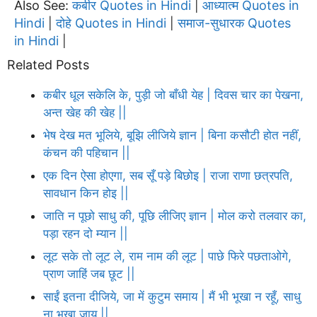
Also See:
कबीर Quotes in Hindi
आध्यात्म Quotes in
|
Hindi
दोहे Quotes in Hindi
समाज-सुधारक Quotes
|
|
in Hindi
|
Related Posts
कबीर धूल सकेलि के, पुड़ी जो बाँधी येह | दिवस चार का पेखना,
अन्त खेह की खेह ||
भेष देख मत भूलिये, बूझि लीजिये ज्ञान | बिना कसौटी होत नहीं,
कंचन की पहिचान ||
एक दिन ऐसा होएगा, सब सूँ पड़े बिछोइ | राजा राणा छत्रपति,
सावधान किन होइ ||
जाति न पूछो साधु की, पूछि लीजिए ज्ञान | मोल करो तलवार का,
पड़ा रहन दो म्यान ||
लूट सके तो लूट ले, राम नाम की लूट | पाछे फिरे पछताओगे,
प्राण जाहिं जब छूट ||
साईं इतना दीजिये, जा में कुटुम समाय | मैं भी भूखा न रहूँ, साधु
ना भूखा जाय ||