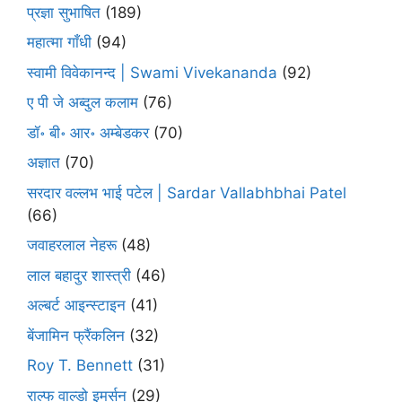
प्रज्ञा सुभाषित
(189)
महात्मा गाँधी
(94)
स्वामी विवेकानन्द | Swami Vivekananda
(92)
ए पी जे अब्दुल कलाम
(76)
डॉ॰ बी॰ आर॰ अम्बेडकर
(70)
अज्ञात
(70)
सरदार वल्लभ भाई पटेल | Sardar Vallabhbhai Patel
(66)
जवाहरलाल नेहरू
(48)
लाल बहादुर शास्त्री
(46)
अल्बर्ट आइन्स्टाइन
(41)
बेंजामिन फ्रैंकलिन
(32)
Roy T. Bennett
(31)
राल्फ वाल्डो इमर्सन
(29)