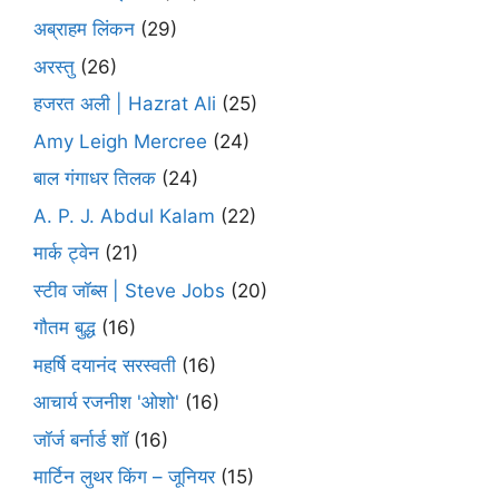
अब्राहम लिंकन
(29)
अरस्तु
(26)
हजरत अली | Hazrat Ali
(25)
Amy Leigh Mercree
(24)
बाल गंगाधर तिलक
(24)
A. P. J. Abdul Kalam
(22)
मार्क ट्वेन
(21)
स्टीव जॉब्स | Steve Jobs
(20)
गौतम बुद्ध
(16)
महर्षि दयानंद सरस्वती
(16)
आचार्य रजनीश 'ओशो'
(16)
जॉर्ज बर्नार्ड शॉ
(16)
मार्टिन लुथर किंग – जूनियर
(15)