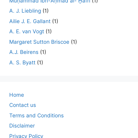
Muḥammad Ibn-Aḥmad al- Ḫafrī
(1)
A. J. Liebling
(1)
Ailie J. E. Gallant
(1)
A. E. van Vogt
(1)
Margaret Sutton Briscoe
(1)
A.J. Beirens
(1)
A. S. Byatt
(1)
Home
Contact us
Terms and Conditions
Disclaimer
Privacy Policy