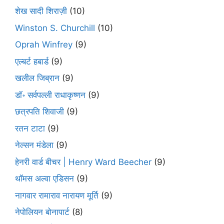
शेख सादी शिराज़ी
(10)
Winston S. Churchill
(10)
Oprah Winfrey
(9)
एल्बर्ट हबार्ड
(9)
खलील जिब्रान
(9)
डॉ॰ सर्वपल्ली राधाकृष्णन
(9)
छत्रपति शिवाजी
(9)
रतन टाटा
(9)
नेल्सन मंडेला
(9)
हेनरी वार्ड बीचर | Henry Ward Beecher
(9)
थॉमस अल्वा एडिसन
(9)
नागवार रामाराव नारायण मूर्ति
(9)
नेपोलियन बोनापार्ट
(8)