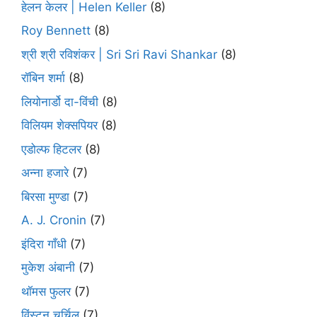
हेलन केलर | Helen Keller
(8)
Roy Bennett
(8)
श्री श्री रविशंकर | Sri Sri Ravi Shankar
(8)
रॉबिन शर्मा
(8)
लियोनार्डो दा-विंची
(8)
विलियम शेक्सपियर
(8)
एडोल्फ हिटलर
(8)
अन्ना हजारे
(7)
बिरसा मुण्डा
(7)
A. J. Cronin
(7)
इंदिरा गाँधी
(7)
मुकेश अंबानी
(7)
थॉमस फुलर
(7)
विंस्टन चर्चिल
(7)