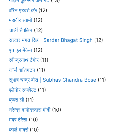
योहान वुल्फगैंग वोन गेटे
(13)
वॉरेन एडवर्ड बफ़े
(12)
महावीर स्वामी
(12)
चार्ली चैपलिन
(12)
सरदार भगत सिंह | Sardar Bhagat Singh
(12)
एच एल मेंकेन
(12)
रवीन्द्रनाथ टैगोर
(11)
जॉर्ज वाशिंगटन
(11)
सुभाष चन्द्र बोस | Subhas Chandra Bose
(11)
एलेनोर रुज़वेल्ट
(11)
ब्रूस ली
(11)
नरेन्द्र दामोदरदास मोदी
(10)
मदर टेरेसा
(10)
कार्ल मार्क्स
(10)