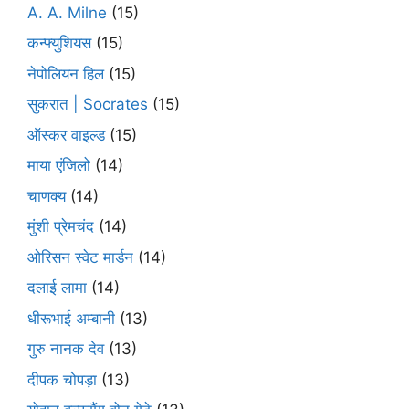
A. A. Milne
(15)
कन्फ्युशियस
(15)
नेपोलियन हिल
(15)
सुकरात | Socrates
(15)
ऑस्कर वाइल्ड
(15)
माया एंजिलो
(14)
चाणक्य
(14)
मुंशी प्रेमचंद
(14)
ओरिसन स्‍वेट मार्डन
(14)
दलाई लामा
(14)
धीरूभाई अम्बानी
(13)
गुरु नानक देव
(13)
दीपक चोपड़ा
(13)