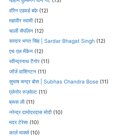
योहान वुल्फगैंग वोन गेटे
(13)
वॉरेन एडवर्ड बफ़े
(12)
महावीर स्वामी
(12)
चार्ली चैपलिन
(12)
सरदार भगत सिंह | Sardar Bhagat Singh
(12)
एच एल मेंकेन
(12)
रवीन्द्रनाथ टैगोर
(11)
जॉर्ज वाशिंगटन
(11)
सुभाष चन्द्र बोस | Subhas Chandra Bose
(11)
एलेनोर रुज़वेल्ट
(11)
ब्रूस ली
(11)
नरेन्द्र दामोदरदास मोदी
(10)
मदर टेरेसा
(10)
कार्ल मार्क्स
(10)