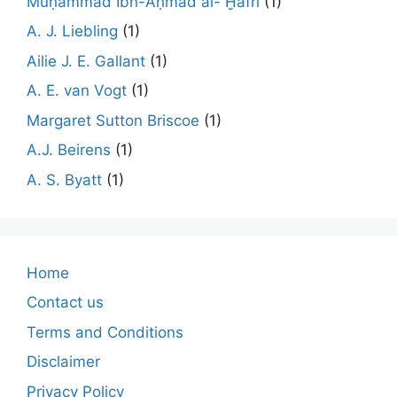
Muḥammad Ibn-Aḥmad al- Ḫafrī
(1)
A. J. Liebling
(1)
Ailie J. E. Gallant
(1)
A. E. van Vogt
(1)
Margaret Sutton Briscoe
(1)
A.J. Beirens
(1)
A. S. Byatt
(1)
Home
Contact us
Terms and Conditions
Disclaimer
Privacy Policy