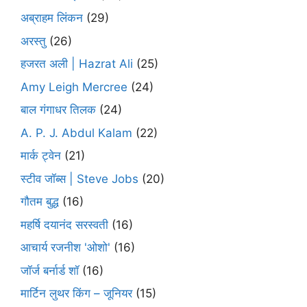
अब्राहम लिंकन
(29)
अरस्तु
(26)
हजरत अली | Hazrat Ali
(25)
Amy Leigh Mercree
(24)
बाल गंगाधर तिलक
(24)
A. P. J. Abdul Kalam
(22)
मार्क ट्वेन
(21)
स्टीव जॉब्स | Steve Jobs
(20)
गौतम बुद्ध
(16)
महर्षि दयानंद सरस्वती
(16)
आचार्य रजनीश 'ओशो'
(16)
जॉर्ज बर्नार्ड शॉ
(16)
मार्टिन लुथर किंग – जूनियर
(15)