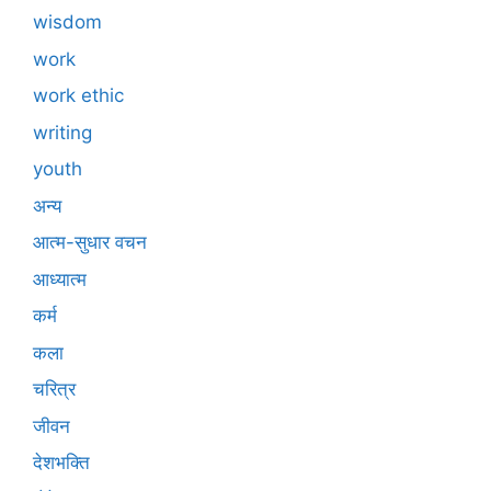
wisdom
work
work ethic
writing
youth
अन्य
आत्म-सुधार वचन
आध्यात्म
कर्म
कला
चरित्र
जीवन
देशभक्ति