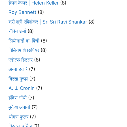
हेलन केलर | Helen Keller
(8)
Roy Bennett
(8)
श्री श्री रविशंकर | Sri Sri Ravi Shankar
(8)
रॉबिन शर्मा
(8)
लियोनार्डो दा-विंची
(8)
विलियम शेक्सपियर
(8)
एडोल्फ हिटलर
(8)
अन्ना हजारे
(7)
बिरसा मुण्डा
(7)
A. J. Cronin
(7)
इंदिरा गाँधी
(7)
मुकेश अंबानी
(7)
थॉमस फुलर
(7)
विंस्टन चर्चिल
(7)