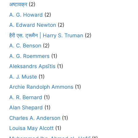
अष्टावक्र
(2)
A. G. Howard
(2)
A. Edward Newton
(2)
हैरी एस. ट्रूमैन | Harry S. Truman
(2)
A. C. Benson
(2)
A. G. Roemmers
(1)
Aleksandrs Apsītis
(1)
A. J. Muste
(1)
Archie Randolph Ammons
(1)
A. R. Bernard
(1)
Alan Shepard
(1)
Charles A. Anderson
(1)
Louisa May Alcott
(1)