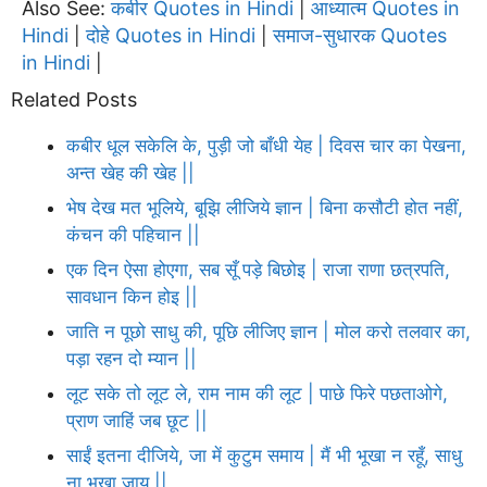
Also See:
कबीर Quotes in Hindi
आध्यात्म Quotes in
|
Hindi
दोहे Quotes in Hindi
समाज-सुधारक Quotes
|
|
in Hindi
|
Related Posts
कबीर धूल सकेलि के, पुड़ी जो बाँधी येह | दिवस चार का पेखना,
अन्त खेह की खेह ||
भेष देख मत भूलिये, बूझि लीजिये ज्ञान | बिना कसौटी होत नहीं,
कंचन की पहिचान ||
एक दिन ऐसा होएगा, सब सूँ पड़े बिछोइ | राजा राणा छत्रपति,
सावधान किन होइ ||
जाति न पूछो साधु की, पूछि लीजिए ज्ञान | मोल करो तलवार का,
पड़ा रहन दो म्यान ||
लूट सके तो लूट ले, राम नाम की लूट | पाछे फिरे पछताओगे,
प्राण जाहिं जब छूट ||
साईं इतना दीजिये, जा में कुटुम समाय | मैं भी भूखा न रहूँ, साधु
ना भूखा जाय ||