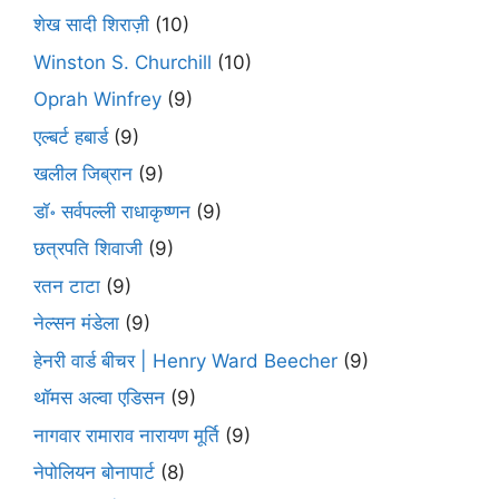
शेख सादी शिराज़ी
(10)
Winston S. Churchill
(10)
Oprah Winfrey
(9)
एल्बर्ट हबार्ड
(9)
खलील जिब्रान
(9)
डॉ॰ सर्वपल्ली राधाकृष्णन
(9)
छत्रपति शिवाजी
(9)
रतन टाटा
(9)
नेल्सन मंडेला
(9)
हेनरी वार्ड बीचर | Henry Ward Beecher
(9)
थॉमस अल्वा एडिसन
(9)
नागवार रामाराव नारायण मूर्ति
(9)
नेपोलियन बोनापार्ट
(8)