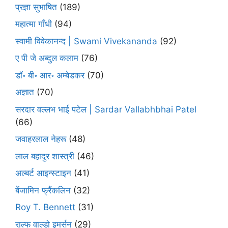
प्रज्ञा सुभाषित
(189)
महात्मा गाँधी
(94)
स्वामी विवेकानन्द | Swami Vivekananda
(92)
ए पी जे अब्दुल कलाम
(76)
डॉ॰ बी॰ आर॰ अम्बेडकर
(70)
अज्ञात
(70)
सरदार वल्लभ भाई पटेल | Sardar Vallabhbhai Patel
(66)
जवाहरलाल नेहरू
(48)
लाल बहादुर शास्त्री
(46)
अल्बर्ट आइन्स्टाइन
(41)
बेंजामिन फ्रैंकलिन
(32)
Roy T. Bennett
(31)
राल्फ वाल्डो इमर्सन
(29)