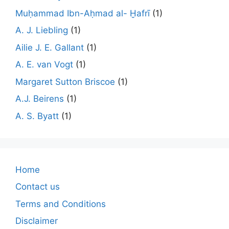
Muḥammad Ibn-Aḥmad al- Ḫafrī
(1)
A. J. Liebling
(1)
Ailie J. E. Gallant
(1)
A. E. van Vogt
(1)
Margaret Sutton Briscoe
(1)
A.J. Beirens
(1)
A. S. Byatt
(1)
Home
Contact us
Terms and Conditions
Disclaimer