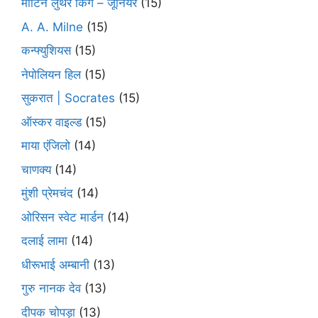
मार्टिन लुथर किंग – जूनियर
(15)
A. A. Milne
(15)
कन्फ्युशियस
(15)
नेपोलियन हिल
(15)
सुकरात | Socrates
(15)
ऑस्कर वाइल्ड
(15)
माया एंजिलो
(14)
चाणक्य
(14)
मुंशी प्रेमचंद
(14)
ओरिसन स्‍वेट मार्डन
(14)
दलाई लामा
(14)
धीरूभाई अम्बानी
(13)
गुरु नानक देव
(13)
दीपक चोपड़ा
(13)