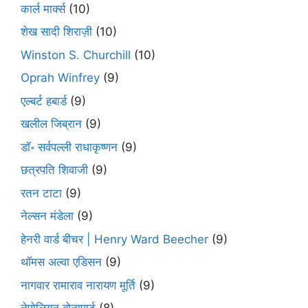
कार्ल मार्क्स
(10)
शेख सादी शिराज़ी
(10)
Winston S. Churchill
(10)
Oprah Winfrey
(9)
एल्बर्ट हबार्ड
(9)
खलील जिब्रान
(9)
डॉ॰ सर्वपल्ली राधाकृष्णन
(9)
छत्रपति शिवाजी
(9)
रतन टाटा
(9)
नेल्सन मंडेला
(9)
हेनरी वार्ड बीचर | Henry Ward Beecher
(9)
थॉमस अल्वा एडिसन
(9)
नागवार रामाराव नारायण मूर्ति
(9)