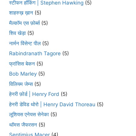
स्टीफन हॉकिंग | Stephen Hawking
(5)
शाहरुख़ ख़ान
(5)
मैल्कॉम एस फ़ोर्ब्स
(5)
शिव खेड़ा
(5)
नार्मन विंसेन्ट पील
(5)
Rabindranath Tagore
(5)
फ्रांसिस बेकन
(5)
Bob Marley
(5)
विलियम जेम्स
(5)
हेनरी फ़ोर्ड | Henry Ford
(5)
हेनरी डेविड थोरो | Henry David Thoreau
(5)
लूशियस एनेयस सेनेका
(5)
थॉमस जैफरसन
(5)
Septimius Macer
(4)