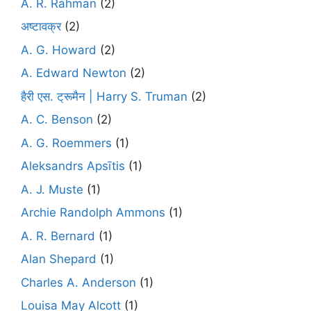
A. R. Rahman
(2)
अष्टावक्र
(2)
A. G. Howard
(2)
A. Edward Newton
(2)
हैरी एस. ट्रूमैन | Harry S. Truman
(2)
A. C. Benson
(2)
A. G. Roemmers
(1)
Aleksandrs Apsītis
(1)
A. J. Muste
(1)
Archie Randolph Ammons
(1)
A. R. Bernard
(1)
Alan Shepard
(1)
Charles A. Anderson
(1)
Louisa May Alcott
(1)