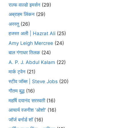
राल्फ वाल्डो इमर्सन
(29)
अब्राहम लिंकन
(29)
अरस्तु
(26)
हजरत अली | Hazrat Ali
(25)
Amy Leigh Mercree
(24)
बाल गंगाधर तिलक
(24)
A. P. J. Abdul Kalam
(22)
मार्क ट्वेन
(21)
स्टीव जॉब्स | Steve Jobs
(20)
गौतम बुद्ध
(16)
महर्षि दयानंद सरस्वती
(16)
आचार्य रजनीश 'ओशो'
(16)
जॉर्ज बर्नार्ड शॉ
(16)