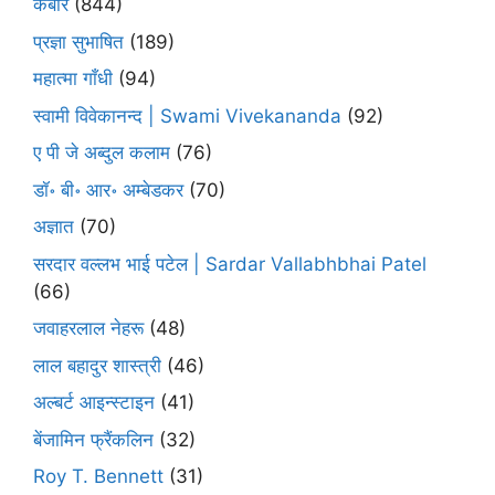
कबीर
(844)
प्रज्ञा सुभाषित
(189)
महात्मा गाँधी
(94)
स्वामी विवेकानन्द | Swami Vivekananda
(92)
ए पी जे अब्दुल कलाम
(76)
डॉ॰ बी॰ आर॰ अम्बेडकर
(70)
अज्ञात
(70)
सरदार वल्लभ भाई पटेल | Sardar Vallabhbhai Patel
(66)
जवाहरलाल नेहरू
(48)
लाल बहादुर शास्त्री
(46)
अल्बर्ट आइन्स्टाइन
(41)
बेंजामिन फ्रैंकलिन
(32)
Roy T. Bennett
(31)