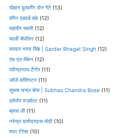
योहान वुल्फगैंग वोन गेटे
(13)
वॉरेन एडवर्ड बफ़े
(12)
महावीर स्वामी
(12)
चार्ली चैपलिन
(12)
सरदार भगत सिंह | Sardar Bhagat Singh
(12)
एच एल मेंकेन
(12)
रवीन्द्रनाथ टैगोर
(11)
जॉर्ज वाशिंगटन
(11)
सुभाष चन्द्र बोस | Subhas Chandra Bose
(11)
एलेनोर रुज़वेल्ट
(11)
ब्रूस ली
(11)
नरेन्द्र दामोदरदास मोदी
(10)
मदर टेरेसा
(10)