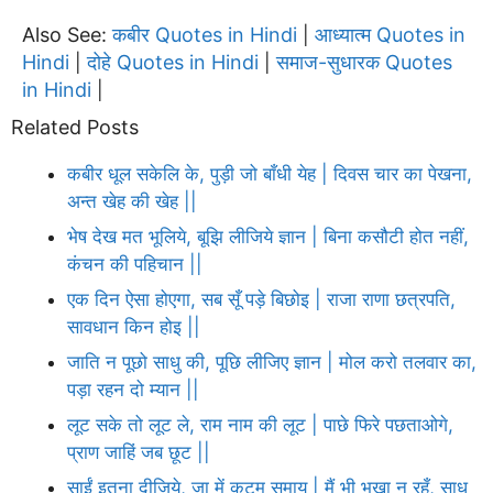
Also See:
कबीर Quotes in Hindi
आध्यात्म Quotes in
|
Hindi
दोहे Quotes in Hindi
समाज-सुधारक Quotes
|
|
in Hindi
|
Related Posts
कबीर धूल सकेलि के, पुड़ी जो बाँधी येह | दिवस चार का पेखना,
अन्त खेह की खेह ||
भेष देख मत भूलिये, बूझि लीजिये ज्ञान | बिना कसौटी होत नहीं,
कंचन की पहिचान ||
एक दिन ऐसा होएगा, सब सूँ पड़े बिछोइ | राजा राणा छत्रपति,
सावधान किन होइ ||
जाति न पूछो साधु की, पूछि लीजिए ज्ञान | मोल करो तलवार का,
पड़ा रहन दो म्यान ||
लूट सके तो लूट ले, राम नाम की लूट | पाछे फिरे पछताओगे,
प्राण जाहिं जब छूट ||
साईं इतना दीजिये, जा में कुटुम समाय | मैं भी भूखा न रहूँ, साधु