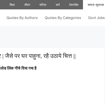
ा
शिक्षा
जीवन
चरित्र
कर्म
देशभक्ति
समाज-सुधारक
Quotes By Authors
Quotes By Categories
Govt Job
 जैसे पर घर पाहुना, रहै उठाये चित्त ||
ोड लिंक नीचे दिया गया है