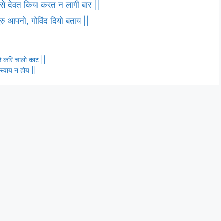
ष से देवत किया करत न लागी बार ||
 गुरु आपनो, गोविंद दियो बताय ||
ि करि चालो काट ||
स्वाय न होय ||