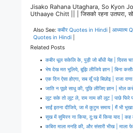
Jisako Rahana Utaghara, So Kyon Jo
Uthaaye Chitt || | जिसको रहना उतघरा, सो क्यों
Also See:
कबीर Quotes in Hindi
आध्यात्म 
|
Quotes in Hindi
|
Related Posts
कबीर धूल सकेलि के, पुड़ी जो बाँधी येह | दिवस च
भेष देख मत भूलिये, बूझि लीजिये ज्ञान | बिना कस
एक दिन ऐसा होएगा, सब सूँ पड़े बिछोइ | राजा रा
जाति न पूछो साधु की, पूछि लीजिए ज्ञान | मोल कर
लूट सके तो लूट ले, राम नाम की लूट | पाछे फिरे 
साईं इतना दीजिये, जा में कुटुम समाय | मैं भी भूखा
सुख में सुमिरन ना किया, दु:ख में किया याद | क
कबिरा माला मनहि की, और संसारी भीख | माला फेरे