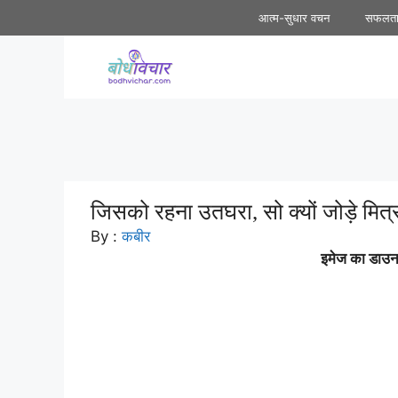
Skip
आत्म-सुधार वचन
सफलत
to
content
जिसको रहना उतघरा, सो क्यों जोड़े मित्र |
By :
कबीर
इमेज का डाउनल