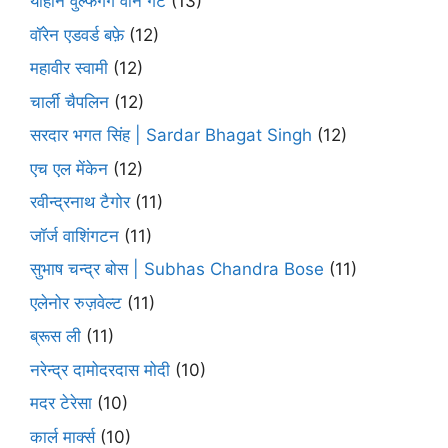
योहान वुल्फगैंग वोन गेटे
(13)
वॉरेन एडवर्ड बफ़े
(12)
महावीर स्वामी
(12)
चार्ली चैपलिन
(12)
सरदार भगत सिंह | Sardar Bhagat Singh
(12)
एच एल मेंकेन
(12)
रवीन्द्रनाथ टैगोर
(11)
जॉर्ज वाशिंगटन
(11)
सुभाष चन्द्र बोस | Subhas Chandra Bose
(11)
एलेनोर रुज़वेल्ट
(11)
ब्रूस ली
(11)
नरेन्द्र दामोदरदास मोदी
(10)
मदर टेरेसा
(10)
कार्ल मार्क्स
(10)