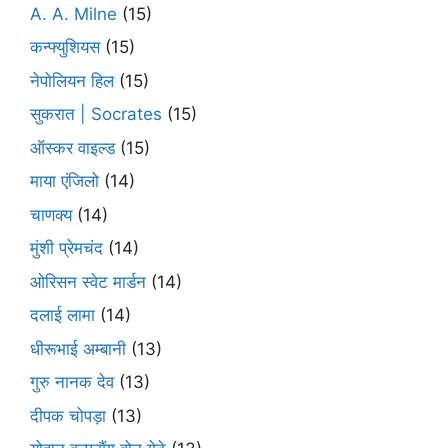
A. A. Milne
(15)
कन्फ्युशियस
(15)
नेपोलियन हिल
(15)
सुकरात | Socrates
(15)
ऑस्कर वाइल्ड
(15)
माया एंजिलो
(14)
चाणक्य
(14)
मुंशी प्रेमचंद
(14)
ओरिसन स्‍वेट मार्डन
(14)
दलाई लामा
(14)
धीरूभाई अम्बानी
(13)
गुरु नानक देव
(13)
दीपक चोपड़ा
(13)