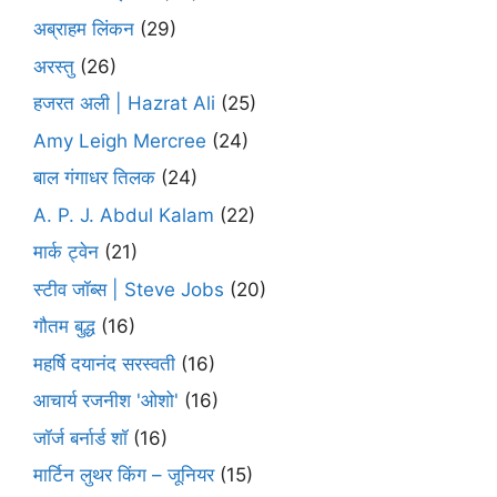
अब्राहम लिंकन
(29)
अरस्तु
(26)
हजरत अली | Hazrat Ali
(25)
Amy Leigh Mercree
(24)
बाल गंगाधर तिलक
(24)
A. P. J. Abdul Kalam
(22)
मार्क ट्वेन
(21)
स्टीव जॉब्स | Steve Jobs
(20)
गौतम बुद्ध
(16)
महर्षि दयानंद सरस्वती
(16)
आचार्य रजनीश 'ओशो'
(16)
जॉर्ज बर्नार्ड शॉ
(16)
मार्टिन लुथर किंग – जूनियर
(15)