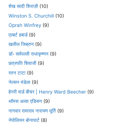
शेख सादी शिराज़ी
(10)
Winston S. Churchill
(10)
Oprah Winfrey
(9)
एल्बर्ट हबार्ड
(9)
खलील जिब्रान
(9)
डॉ॰ सर्वपल्ली राधाकृष्णन
(9)
छत्रपति शिवाजी
(9)
रतन टाटा
(9)
नेल्सन मंडेला
(9)
हेनरी वार्ड बीचर | Henry Ward Beecher
(9)
थॉमस अल्वा एडिसन
(9)
नागवार रामाराव नारायण मूर्ति
(9)
नेपोलियन बोनापार्ट
(8)