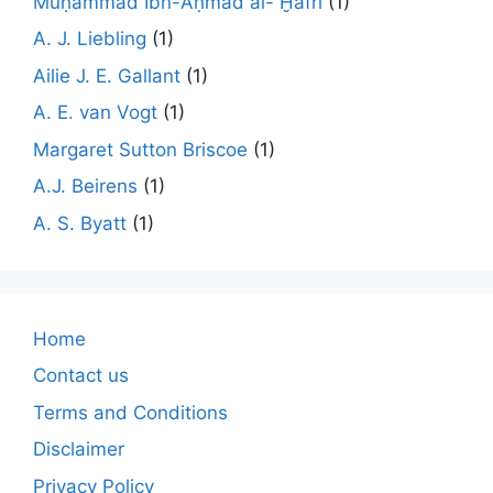
Muḥammad Ibn-Aḥmad al- Ḫafrī
(1)
A. J. Liebling
(1)
Ailie J. E. Gallant
(1)
A. E. van Vogt
(1)
Margaret Sutton Briscoe
(1)
A.J. Beirens
(1)
A. S. Byatt
(1)
Home
Contact us
Terms and Conditions
Disclaimer
Privacy Policy