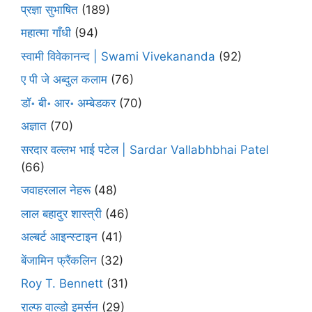
प्रज्ञा सुभाषित
(189)
महात्मा गाँधी
(94)
स्वामी विवेकानन्द | Swami Vivekananda
(92)
ए पी जे अब्दुल कलाम
(76)
डॉ॰ बी॰ आर॰ अम्बेडकर
(70)
अज्ञात
(70)
सरदार वल्लभ भाई पटेल | Sardar Vallabhbhai Patel
(66)
जवाहरलाल नेहरू
(48)
लाल बहादुर शास्त्री
(46)
अल्बर्ट आइन्स्टाइन
(41)
बेंजामिन फ्रैंकलिन
(32)
Roy T. Bennett
(31)
राल्फ वाल्डो इमर्सन
(29)