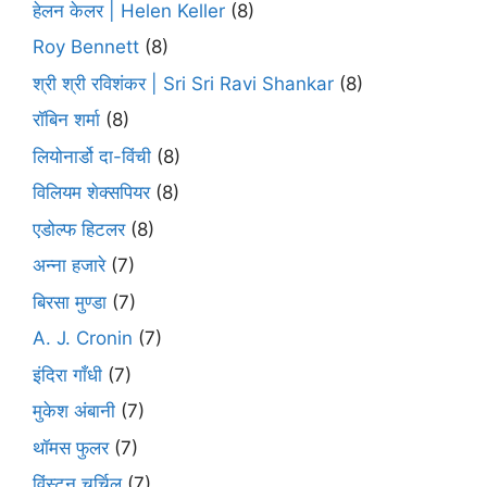
हेलन केलर | Helen Keller
(8)
Roy Bennett
(8)
श्री श्री रविशंकर | Sri Sri Ravi Shankar
(8)
रॉबिन शर्मा
(8)
लियोनार्डो दा-विंची
(8)
विलियम शेक्सपियर
(8)
एडोल्फ हिटलर
(8)
अन्ना हजारे
(7)
बिरसा मुण्डा
(7)
A. J. Cronin
(7)
इंदिरा गाँधी
(7)
मुकेश अंबानी
(7)
थॉमस फुलर
(7)
विंस्टन चर्चिल
(7)