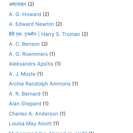
अष्टावक्र
(2)
A. G. Howard
(2)
A. Edward Newton
(2)
हैरी एस. ट्रूमैन | Harry S. Truman
(2)
A. C. Benson
(2)
A. G. Roemmers
(1)
Aleksandrs Apsītis
(1)
A. J. Muste
(1)
Archie Randolph Ammons
(1)
A. R. Bernard
(1)
Alan Shepard
(1)
Charles A. Anderson
(1)
Louisa May Alcott
(1)