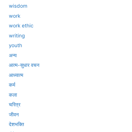
wisdom
work
work ethic
writing
youth
अन्य
आत्म-सुधार वचन
आध्यात्म
कर्म
कला
चरित्र
जीवन
देशभक्ति