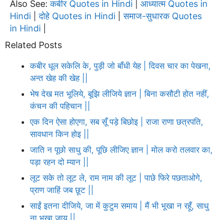
Also See:
कबीर Quotes in Hindi
आध्यात्म Quotes in
|
Hindi
दोहे Quotes in Hindi
समाज-सुधारक Quotes
|
|
in Hindi
|
Related Posts
कबीर धूल सकेलि के, पुड़ी जो बाँधी येह | दिवस चार का पेखना,
अन्त खेह की खेह ||
भेष देख मत भूलिये, बूझि लीजिये ज्ञान | बिना कसौटी होत नहीं,
कंचन की पहिचान ||
एक दिन ऐसा होएगा, सब सूँ पड़े बिछोइ | राजा राणा छत्रपति,
सावधान किन होइ ||
जाति न पूछो साधु की, पूछि लीजिए ज्ञान | मोल करो तलवार का,
पड़ा रहन दो म्यान ||
लूट सके तो लूट ले, राम नाम की लूट | पाछे फिरे पछताओगे,
प्राण जाहिं जब छूट ||
साईं इतना दीजिये, जा में कुटुम समाय | मैं भी भूखा न रहूँ, साधु
ना भूखा जाय ||