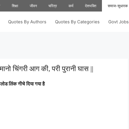
ा
शिक्षा
जीवन
चरित्र
कर्म
देशभक्ति
समाज-सुधारक
Quotes By Authors
Quotes By Categories
Govt Job
मानो चिंगरी आग की, परी पुरानी घास ||
ोड लिंक नीचे दिया गया है