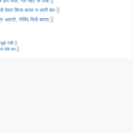
 हरि मिले, गले रहट के देख ||
ष से देवत किया करत न लागी बार ||
 गुरु आपनो, गोविंद दियो बताय ||
ूझे नाहिं ||
जे तेहि संग ||