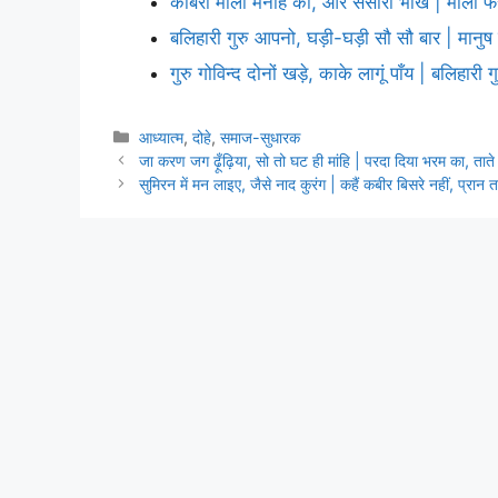
कबिरा माला मनहि की, और संसारी भीख | माला फेरे
बलिहारी गुरु आपनो, घड़ी-घड़ी सौ सौ बार | मानु
गुरु गोविन्द दोनों खड़े, काके लागूं पाँय | बलिहारी
Categories
आध्यात्म
,
दोहे
,
समाज-सुधारक
जा करण जग ढ़ूँढ़िया, सो तो घट ही मांहि | परदा दिया भरम का, ताते स
सुमिरन में मन लाइए, जैसे नाद कुरंग | कहैं कबीर बिसरे नहीं, प्रान त