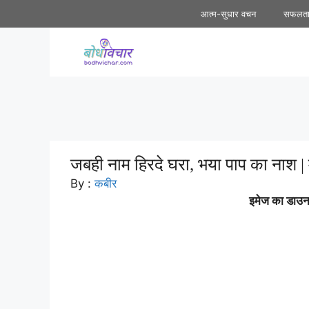
Skip
आत्म-सुधार वचन
सफलत
to
content
जबही नाम हिरदे घरा, भया पाप का नाश | 
By :
कबीर
इमेज का डाउनल