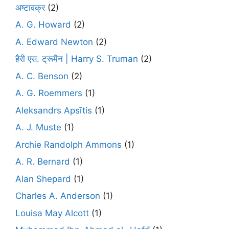
अष्टावक्र
(2)
A. G. Howard
(2)
A. Edward Newton
(2)
हैरी एस. ट्रूमैन | Harry S. Truman
(2)
A. C. Benson
(2)
A. G. Roemmers
(1)
Aleksandrs Apsītis
(1)
A. J. Muste
(1)
Archie Randolph Ammons
(1)
A. R. Bernard
(1)
Alan Shepard
(1)
Charles A. Anderson
(1)
Louisa May Alcott
(1)