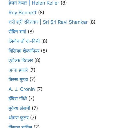
हेलन केलर | Helen Keller
(8)
Roy Bennett
(8)
श्री श्री रविशंकर | Sri Sri Ravi Shankar
(8)
रॉबिन शर्मा
(8)
लियोनार्डो दा-विंची
(8)
विलियम शेक्सपियर
(8)
एडोल्फ हिटलर
(8)
अन्ना हजारे
(7)
बिरसा मुण्डा
(7)
A. J. Cronin
(7)
इंदिरा गाँधी
(7)
मुकेश अंबानी
(7)
थॉमस फुलर
(7)
विंस्टन चर्चिल
(7)