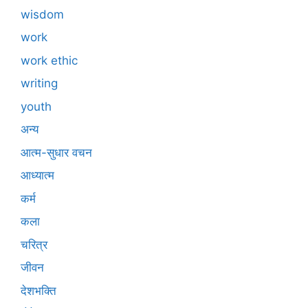
wisdom
work
work ethic
writing
youth
अन्य
आत्म-सुधार वचन
आध्यात्म
कर्म
कला
चरित्र
जीवन
देशभक्ति