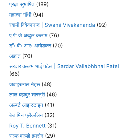
प्रज्ञा सुभाषित
(189)
महात्मा गाँधी
(94)
स्वामी विवेकानन्द | Swami Vivekananda
(92)
ए पी जे अब्दुल कलाम
(76)
डॉ॰ बी॰ आर॰ अम्बेडकर
(70)
अज्ञात
(70)
सरदार वल्लभ भाई पटेल | Sardar Vallabhbhai Patel
(66)
जवाहरलाल नेहरू
(48)
लाल बहादुर शास्त्री
(46)
अल्बर्ट आइन्स्टाइन
(41)
बेंजामिन फ्रैंकलिन
(32)
Roy T. Bennett
(31)
राल्फ वाल्डो इमर्सन
(29)