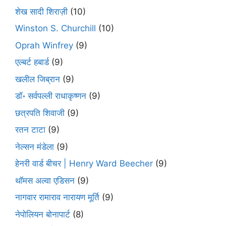
शेख सादी शिराज़ी
(10)
Winston S. Churchill
(10)
Oprah Winfrey
(9)
एल्बर्ट हबार्ड
(9)
खलील जिब्रान
(9)
डॉ॰ सर्वपल्ली राधाकृष्णन
(9)
छत्रपति शिवाजी
(9)
रतन टाटा
(9)
नेल्सन मंडेला
(9)
हेनरी वार्ड बीचर | Henry Ward Beecher
(9)
थॉमस अल्वा एडिसन
(9)
नागवार रामाराव नारायण मूर्ति
(9)
नेपोलियन बोनापार्ट
(8)