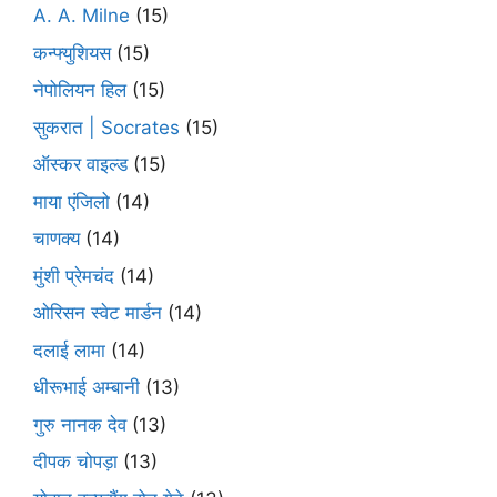
A. A. Milne
(15)
कन्फ्युशियस
(15)
नेपोलियन हिल
(15)
सुकरात | Socrates
(15)
ऑस्कर वाइल्ड
(15)
माया एंजिलो
(14)
चाणक्य
(14)
मुंशी प्रेमचंद
(14)
ओरिसन स्‍वेट मार्डन
(14)
दलाई लामा
(14)
धीरूभाई अम्बानी
(13)
गुरु नानक देव
(13)
दीपक चोपड़ा
(13)