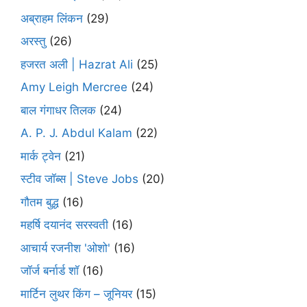
अब्राहम लिंकन
(29)
अरस्तु
(26)
हजरत अली | Hazrat Ali
(25)
Amy Leigh Mercree
(24)
बाल गंगाधर तिलक
(24)
A. P. J. Abdul Kalam
(22)
मार्क ट्वेन
(21)
स्टीव जॉब्स | Steve Jobs
(20)
गौतम बुद्ध
(16)
महर्षि दयानंद सरस्वती
(16)
आचार्य रजनीश 'ओशो'
(16)
जॉर्ज बर्नार्ड शॉ
(16)
मार्टिन लुथर किंग – जूनियर
(15)