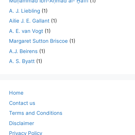
Muḥammad Ibn-Aḥmad al- Ḫafrī
(1)
A. J. Liebling
(1)
Ailie J. E. Gallant
(1)
A. E. van Vogt
(1)
Margaret Sutton Briscoe
(1)
A.J. Beirens
(1)
A. S. Byatt
(1)
Home
Contact us
Terms and Conditions
Disclaimer
Privacy Policy