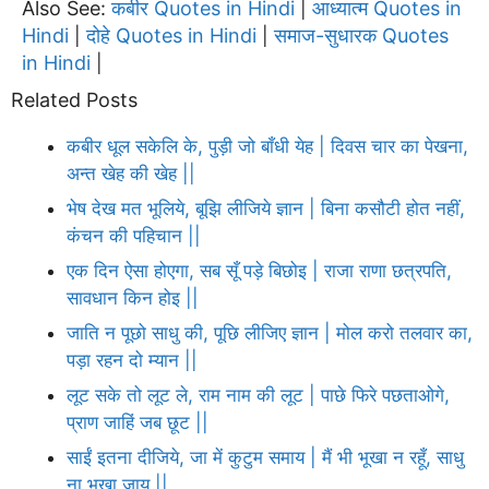
Also See:
कबीर Quotes in Hindi
आध्यात्म Quotes in
|
Hindi
दोहे Quotes in Hindi
समाज-सुधारक Quotes
|
|
in Hindi
|
Related Posts
कबीर धूल सकेलि के, पुड़ी जो बाँधी येह | दिवस चार का पेखना,
अन्त खेह की खेह ||
भेष देख मत भूलिये, बूझि लीजिये ज्ञान | बिना कसौटी होत नहीं,
कंचन की पहिचान ||
एक दिन ऐसा होएगा, सब सूँ पड़े बिछोइ | राजा राणा छत्रपति,
सावधान किन होइ ||
जाति न पूछो साधु की, पूछि लीजिए ज्ञान | मोल करो तलवार का,
पड़ा रहन दो म्यान ||
लूट सके तो लूट ले, राम नाम की लूट | पाछे फिरे पछताओगे,
प्राण जाहिं जब छूट ||
साईं इतना दीजिये, जा में कुटुम समाय | मैं भी भूखा न रहूँ, साधु
ना भूखा जाय ||