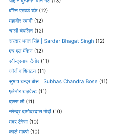
योहान वुल्फगैंग वोन गेटे
(13)
वॉरेन एडवर्ड बफ़े
(12)
महावीर स्वामी
(12)
चार्ली चैपलिन
(12)
सरदार भगत सिंह | Sardar Bhagat Singh
(12)
एच एल मेंकेन
(12)
रवीन्द्रनाथ टैगोर
(11)
जॉर्ज वाशिंगटन
(11)
सुभाष चन्द्र बोस | Subhas Chandra Bose
(11)
एलेनोर रुज़वेल्ट
(11)
ब्रूस ली
(11)
नरेन्द्र दामोदरदास मोदी
(10)
मदर टेरेसा
(10)
कार्ल मार्क्स
(10)