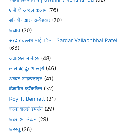
ए पी जे अब्दुल कलाम
(76)
डॉ॰ बी॰ आर॰ अम्बेडकर
(70)
अज्ञात
(70)
सरदार वल्लभ भाई पटेल | Sardar Vallabhbhai Patel
(66)
जवाहरलाल नेहरू
(48)
लाल बहादुर शास्त्री
(46)
अल्बर्ट आइन्स्टाइन
(41)
बेंजामिन फ्रैंकलिन
(32)
Roy T. Bennett
(31)
राल्फ वाल्डो इमर्सन
(29)
अब्राहम लिंकन
(29)
अरस्तु
(26)