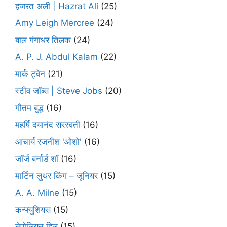
हजरत अली | Hazrat Ali
(25)
Amy Leigh Mercree
(24)
बाल गंगाधर तिलक
(24)
A. P. J. Abdul Kalam
(22)
मार्क ट्वेन
(21)
स्टीव जॉब्स | Steve Jobs
(20)
गौतम बुद्ध
(16)
महर्षि दयानंद सरस्वती
(16)
आचार्य रजनीश 'ओशो'
(16)
जॉर्ज बर्नार्ड शॉ
(16)
मार्टिन लुथर किंग – जूनियर
(15)
A. A. Milne
(15)
कन्फ्युशियस
(15)
नेपोलियन हिल
(15)