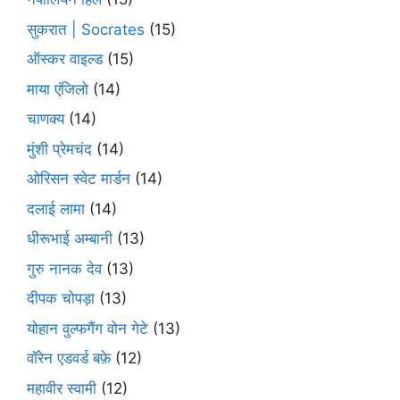
सुकरात | Socrates
(15)
ऑस्कर वाइल्ड
(15)
माया एंजिलो
(14)
चाणक्य
(14)
मुंशी प्रेमचंद
(14)
ओरिसन स्‍वेट मार्डन
(14)
दलाई लामा
(14)
धीरूभाई अम्बानी
(13)
गुरु नानक देव
(13)
दीपक चोपड़ा
(13)
योहान वुल्फगैंग वोन गेटे
(13)
वॉरेन एडवर्ड बफ़े
(12)
महावीर स्वामी
(12)