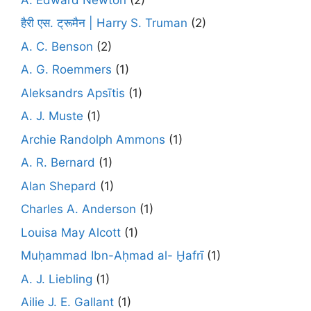
हैरी एस. ट्रूमैन | Harry S. Truman
(2)
A. C. Benson
(2)
A. G. Roemmers
(1)
Aleksandrs Apsītis
(1)
A. J. Muste
(1)
Archie Randolph Ammons
(1)
A. R. Bernard
(1)
Alan Shepard
(1)
Charles A. Anderson
(1)
Louisa May Alcott
(1)
Muḥammad Ibn-Aḥmad al- Ḫafrī
(1)
A. J. Liebling
(1)
Ailie J. E. Gallant
(1)