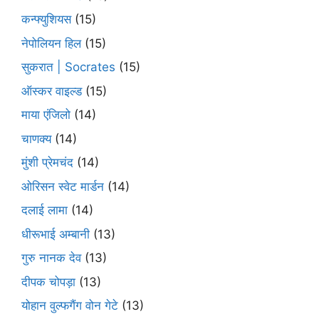
कन्फ्युशियस
(15)
नेपोलियन हिल
(15)
सुकरात | Socrates
(15)
ऑस्कर वाइल्ड
(15)
माया एंजिलो
(14)
चाणक्य
(14)
मुंशी प्रेमचंद
(14)
ओरिसन स्‍वेट मार्डन
(14)
दलाई लामा
(14)
धीरूभाई अम्बानी
(13)
गुरु नानक देव
(13)
दीपक चोपड़ा
(13)
योहान वुल्फगैंग वोन गेटे
(13)