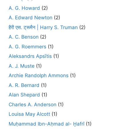
A. G. Howard
(2)
A. Edward Newton
(2)
हैरी एस. ट्रूमैन | Harry S. Truman
(2)
A. C. Benson
(2)
A. G. Roemmers
(1)
Aleksandrs Apsītis
(1)
A. J. Muste
(1)
Archie Randolph Ammons
(1)
A. R. Bernard
(1)
Alan Shepard
(1)
Charles A. Anderson
(1)
Louisa May Alcott
(1)
Muḥammad Ibn-Aḥmad al- Ḫafrī
(1)