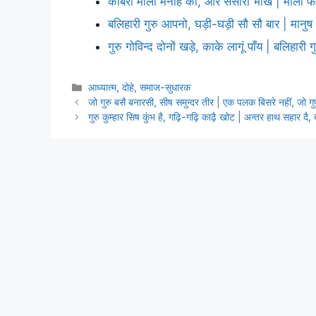
कबिरा माला मनहि की, और संसारी भीख | माला फेरे
बलिहारी गुरु आपनो, घड़ी-घड़ी सौ सौ बार | मानु
गुरु गोविन्द दोनों खड़े, काके लागूं पाँय | बलिहारी
Categories
आध्यात्म
,
दोहे
,
समाज-सुधारक
जो गुरु बसै बनारसी, सीष समुन्दर तीर | एक पलक बिसरे नहीं, जो ग
गुरु कुम्हार सिष कुंभ है, गढ़ि-गढ़ि काढ़ै खोट | अन्तर हाथ सहार दै,