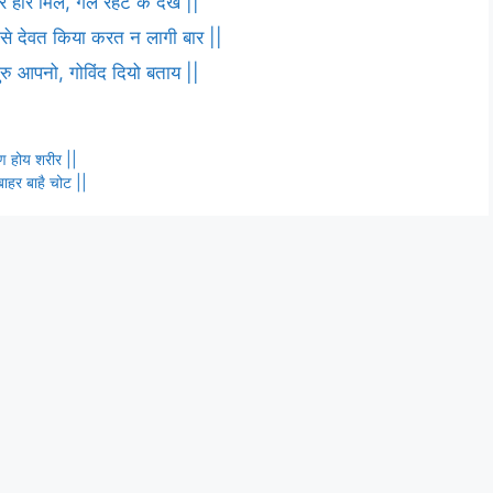
 हरि मिले, गले रहट के देख ||
ष से देवत किया करत न लागी बार ||
 गुरु आपनो, गोविंद दियो बताय ||
ुण होय शरीर ||
 बाहर बाहै चोट ||