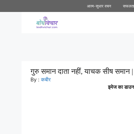
Skip
आत्म-सुधार वचन
सफलत
to
content
गुरु समान दाता नहीं, याचक सीष समान | त
By :
कबीर
इमेज का डाउनल