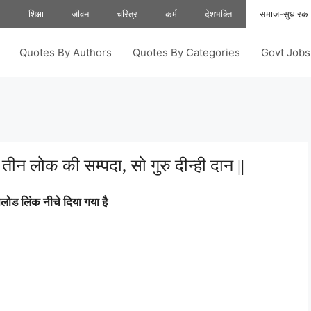
ा
शिक्षा
जीवन
चरित्र
कर्म
देशभक्ति
समाज-सुधारक
Quotes By Authors
Quotes By Categories
Govt Job
ीन लोक की सम्पदा, सो गुरु दीन्ही दान ||
ोड लिंक नीचे दिया गया है