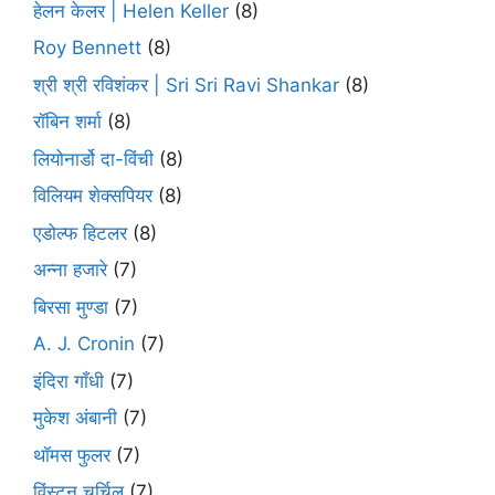
हेलन केलर | Helen Keller
(8)
Roy Bennett
(8)
श्री श्री रविशंकर | Sri Sri Ravi Shankar
(8)
रॉबिन शर्मा
(8)
लियोनार्डो दा-विंची
(8)
विलियम शेक्सपियर
(8)
एडोल्फ हिटलर
(8)
अन्ना हजारे
(7)
बिरसा मुण्डा
(7)
A. J. Cronin
(7)
इंदिरा गाँधी
(7)
मुकेश अंबानी
(7)
थॉमस फुलर
(7)
विंस्टन चर्चिल
(7)