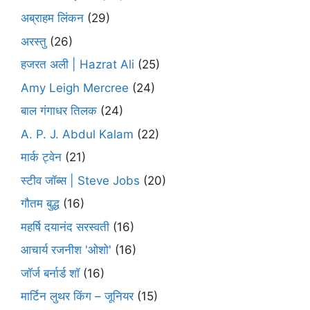
अब्राहम लिंकन
(29)
अरस्तु
(26)
हजरत अली | Hazrat Ali
(25)
Amy Leigh Mercree
(24)
बाल गंगाधर तिलक
(24)
A. P. J. Abdul Kalam
(22)
मार्क ट्वेन
(21)
स्टीव जॉब्स | Steve Jobs
(20)
गौतम बुद्ध
(16)
महर्षि दयानंद सरस्वती
(16)
आचार्य रजनीश 'ओशो'
(16)
जॉर्ज बर्नार्ड शॉ
(16)
मार्टिन लुथर किंग – जूनियर
(15)