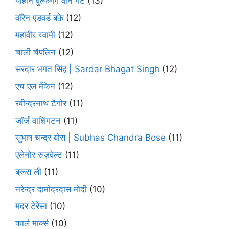
योहान वुल्फगैंग वोन गेटे
(13)
वॉरेन एडवर्ड बफ़े
(12)
महावीर स्वामी
(12)
चार्ली चैपलिन
(12)
सरदार भगत सिंह | Sardar Bhagat Singh
(12)
एच एल मेंकेन
(12)
रवीन्द्रनाथ टैगोर
(11)
जॉर्ज वाशिंगटन
(11)
सुभाष चन्द्र बोस | Subhas Chandra Bose
(11)
एलेनोर रुज़वेल्ट
(11)
ब्रूस ली
(11)
नरेन्द्र दामोदरदास मोदी
(10)
मदर टेरेसा
(10)
कार्ल मार्क्स
(10)