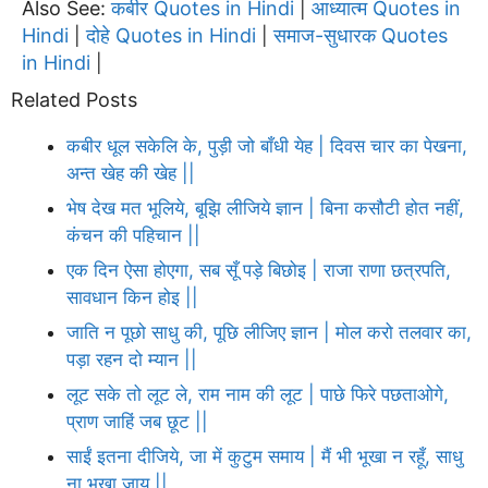
Also See:
कबीर Quotes in Hindi
आध्यात्म Quotes in
|
Hindi
दोहे Quotes in Hindi
समाज-सुधारक Quotes
|
|
in Hindi
|
Related Posts
कबीर धूल सकेलि के, पुड़ी जो बाँधी येह | दिवस चार का पेखना,
अन्त खेह की खेह ||
भेष देख मत भूलिये, बूझि लीजिये ज्ञान | बिना कसौटी होत नहीं,
कंचन की पहिचान ||
एक दिन ऐसा होएगा, सब सूँ पड़े बिछोइ | राजा राणा छत्रपति,
सावधान किन होइ ||
जाति न पूछो साधु की, पूछि लीजिए ज्ञान | मोल करो तलवार का,
पड़ा रहन दो म्यान ||
लूट सके तो लूट ले, राम नाम की लूट | पाछे फिरे पछताओगे,
प्राण जाहिं जब छूट ||
साईं इतना दीजिये, जा में कुटुम समाय | मैं भी भूखा न रहूँ, साधु
ना भूखा जाय ||