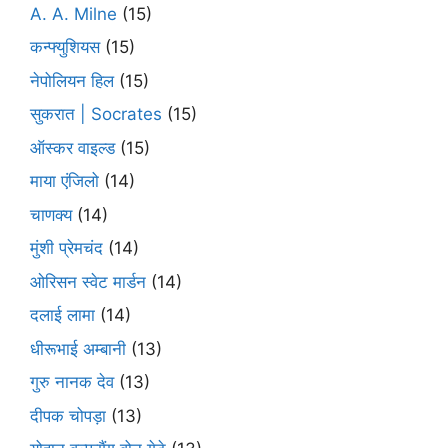
A. A. Milne
(15)
कन्फ्युशियस
(15)
नेपोलियन हिल
(15)
सुकरात | Socrates
(15)
ऑस्कर वाइल्ड
(15)
माया एंजिलो
(14)
चाणक्य
(14)
मुंशी प्रेमचंद
(14)
ओरिसन स्‍वेट मार्डन
(14)
दलाई लामा
(14)
धीरूभाई अम्बानी
(13)
गुरु नानक देव
(13)
दीपक चोपड़ा
(13)