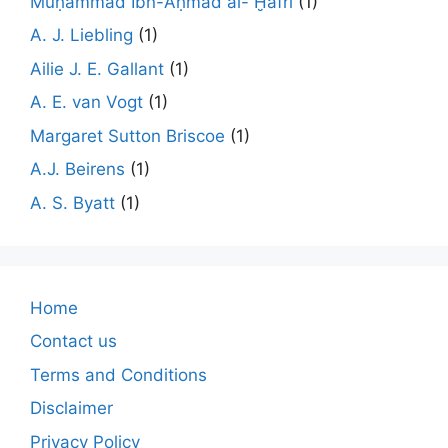
Muḥammad Ibn-Aḥmad al- Ḫafrī
(1)
A. J. Liebling
(1)
Ailie J. E. Gallant
(1)
A. E. van Vogt
(1)
Margaret Sutton Briscoe
(1)
A.J. Beirens
(1)
A. S. Byatt
(1)
Home
Contact us
Terms and Conditions
Disclaimer
Privacy Policy