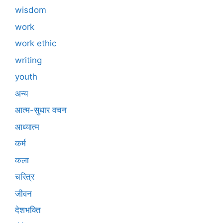
wisdom
work
work ethic
writing
youth
अन्य
आत्म-सुधार वचन
आध्यात्म
कर्म
कला
चरित्र
जीवन
देशभक्ति