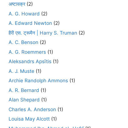
अष्टावक्र
(2)
A. G. Howard
(2)
A. Edward Newton
(2)
हैरी एस. ट्रूमैन | Harry S. Truman
(2)
A. C. Benson
(2)
A. G. Roemmers
(1)
Aleksandrs Apsītis
(1)
A. J. Muste
(1)
Archie Randolph Ammons
(1)
A. R. Bernard
(1)
Alan Shepard
(1)
Charles A. Anderson
(1)
Louisa May Alcott
(1)