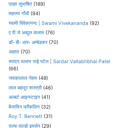
प्रज्ञा सुभाषित
(189)
महात्मा गाँधी
(94)
स्वामी विवेकानन्द | Swami Vivekananda
(92)
ए पी जे अब्दुल कलाम
(76)
डॉ॰ बी॰ आर॰ अम्बेडकर
(70)
अज्ञात
(70)
सरदार वल्लभ भाई पटेल | Sardar Vallabhbhai Patel
(66)
जवाहरलाल नेहरू
(48)
लाल बहादुर शास्त्री
(46)
अल्बर्ट आइन्स्टाइन
(41)
बेंजामिन फ्रैंकलिन
(32)
Roy T. Bennett
(31)
राल्फ वाल्डो इमर्सन
(29)