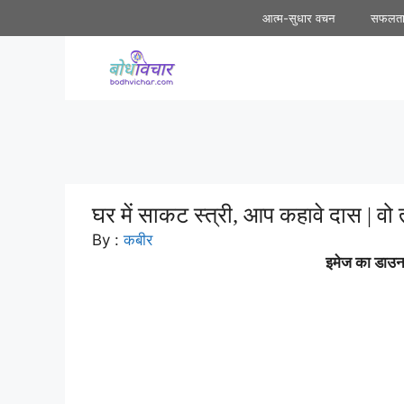
Skip
आत्म-सुधार वचन
सफलत
to
content
घर में साकट स्त्री, आप कहावे दास | वो 
By :
कबीर
इमेज का डाउनल