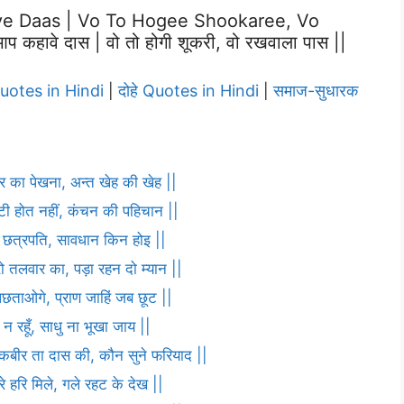
ve Daas | Vo To Hogee Shookaree, Vo
प कहावे दास | वो तो होगी शूकरी, वो रखवाला पास ||
Quotes in Hindi
दोहे Quotes in Hindi
समाज-सुधारक
|
|
ार का पेखना, अन्त खेह की खेह ||
ौटी होत नहीं, कंचन की पहिचान ||
णा छत्रपति, सावधान किन होइ ||
ो तलवार का, पड़ा रहन दो म्यान ||
पछताओगे, प्राण जाहिं जब छूट ||
 न रहूँ, साधु ना भूखा जाय ||
ह कबीर ता दास की, कौन सुने फरियाद ||
 हरि मिले, गले रहट के देख ||