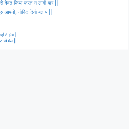
ष से देवत किया करत न लागी बार ||
 गुरु आपनो, गोविंद दियो बताय ||
ाँ ते होय ||
ट सों मेल ||