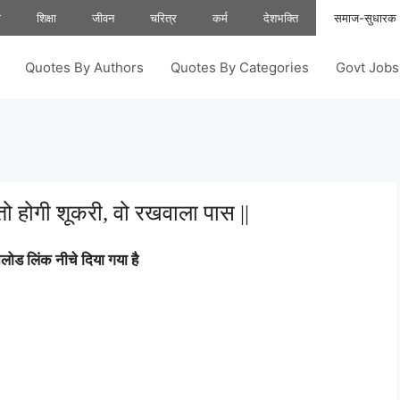
ा
शिक्षा
जीवन
चरित्र
कर्म
देशभक्ति
समाज-सुधारक
Quotes By Authors
Quotes By Categories
Govt Job
तो होगी शूकरी, वो रखवाला पास ||
ोड लिंक नीचे दिया गया है