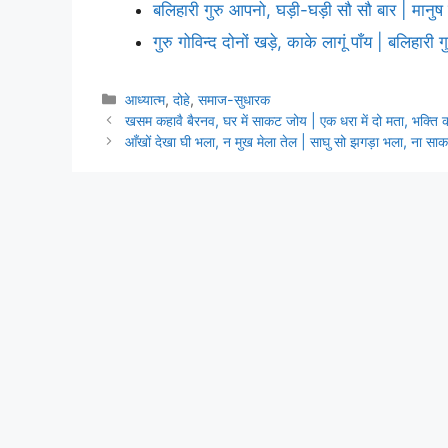
बलिहारी गुरु आपनो, घड़ी-घड़ी सौ सौ बार | मानु
गुरु गोविन्द दोनों खड़े, काके लागूं पाँय | बलिहारी
Categories
आध्यात्म
,
दोहे
,
समाज-सुधारक
खसम कहावै बैरनव, घर में साकट जोय | एक धरा में दो मता, भक्ति कह
आँखों देखा घी भला, न मुख मेला तेल | साघु सो झगड़ा भला, ना साक