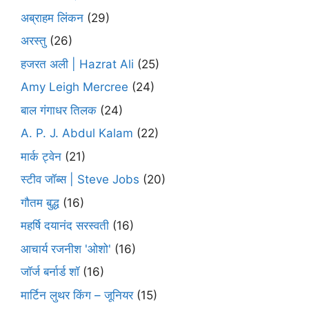
अब्राहम लिंकन
(29)
अरस्तु
(26)
हजरत अली | Hazrat Ali
(25)
Amy Leigh Mercree
(24)
बाल गंगाधर तिलक
(24)
A. P. J. Abdul Kalam
(22)
मार्क ट्वेन
(21)
स्टीव जॉब्स | Steve Jobs
(20)
गौतम बुद्ध
(16)
महर्षि दयानंद सरस्वती
(16)
आचार्य रजनीश 'ओशो'
(16)
जॉर्ज बर्नार्ड शॉ
(16)
मार्टिन लुथर किंग – जूनियर
(15)