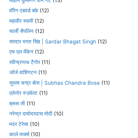
योहान वुल्फगैंग वोन गेटे
(13)
वॉरेन एडवर्ड बफ़े
(12)
महावीर स्वामी
(12)
चार्ली चैपलिन
(12)
सरदार भगत सिंह | Sardar Bhagat Singh
(12)
एच एल मेंकेन
(12)
रवीन्द्रनाथ टैगोर
(11)
जॉर्ज वाशिंगटन
(11)
सुभाष चन्द्र बोस | Subhas Chandra Bose
(11)
एलेनोर रुज़वेल्ट
(11)
ब्रूस ली
(11)
नरेन्द्र दामोदरदास मोदी
(10)
मदर टेरेसा
(10)
कार्ल मार्क्स
(10)