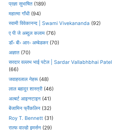
प्रज्ञा सुभाषित
(189)
महात्मा गाँधी
(94)
स्वामी विवेकानन्द | Swami Vivekananda
(92)
ए पी जे अब्दुल कलाम
(76)
डॉ॰ बी॰ आर॰ अम्बेडकर
(70)
अज्ञात
(70)
सरदार वल्लभ भाई पटेल | Sardar Vallabhbhai Patel
(66)
जवाहरलाल नेहरू
(48)
लाल बहादुर शास्त्री
(46)
अल्बर्ट आइन्स्टाइन
(41)
बेंजामिन फ्रैंकलिन
(32)
Roy T. Bennett
(31)
राल्फ वाल्डो इमर्सन
(29)