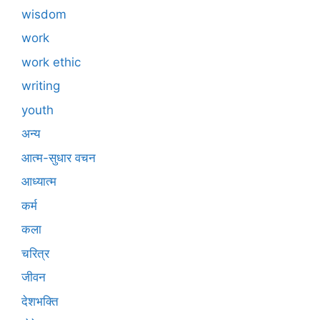
wisdom
work
work ethic
writing
youth
अन्य
आत्म-सुधार वचन
आध्यात्म
कर्म
कला
चरित्र
जीवन
देशभक्ति