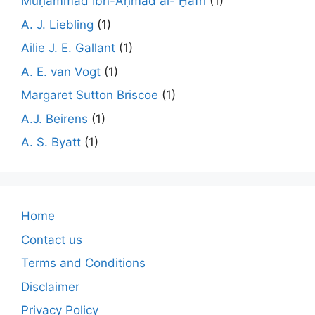
Muḥammad Ibn-Aḥmad al- Ḫafrī
(1)
A. J. Liebling
(1)
Ailie J. E. Gallant
(1)
A. E. van Vogt
(1)
Margaret Sutton Briscoe
(1)
A.J. Beirens
(1)
A. S. Byatt
(1)
Home
Contact us
Terms and Conditions
Disclaimer
Privacy Policy