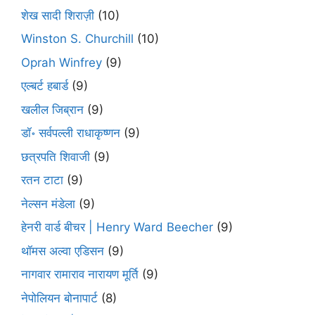
शेख सादी शिराज़ी
(10)
Winston S. Churchill
(10)
Oprah Winfrey
(9)
एल्बर्ट हबार्ड
(9)
खलील जिब्रान
(9)
डॉ॰ सर्वपल्ली राधाकृष्णन
(9)
छत्रपति शिवाजी
(9)
रतन टाटा
(9)
नेल्सन मंडेला
(9)
हेनरी वार्ड बीचर | Henry Ward Beecher
(9)
थॉमस अल्वा एडिसन
(9)
नागवार रामाराव नारायण मूर्ति
(9)
नेपोलियन बोनापार्ट
(8)