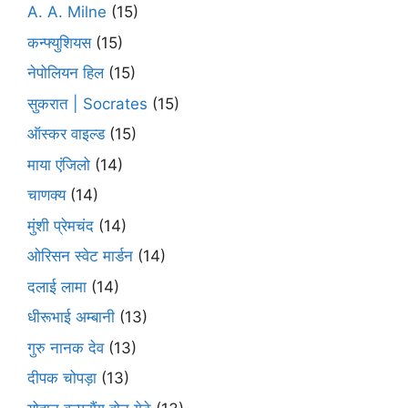
A. A. Milne
(15)
कन्फ्युशियस
(15)
नेपोलियन हिल
(15)
सुकरात | Socrates
(15)
ऑस्कर वाइल्ड
(15)
माया एंजिलो
(14)
चाणक्य
(14)
मुंशी प्रेमचंद
(14)
ओरिसन स्‍वेट मार्डन
(14)
दलाई लामा
(14)
धीरूभाई अम्बानी
(13)
गुरु नानक देव
(13)
दीपक चोपड़ा
(13)