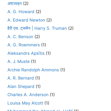
अष्टावक्र
(2)
A. G. Howard
(2)
A. Edward Newton
(2)
हैरी एस. ट्रूमैन | Harry S. Truman
(2)
A. C. Benson
(2)
A. G. Roemmers
(1)
Aleksandrs Apsītis
(1)
A. J. Muste
(1)
Archie Randolph Ammons
(1)
A. R. Bernard
(1)
Alan Shepard
(1)
Charles A. Anderson
(1)
Louisa May Alcott
(1)