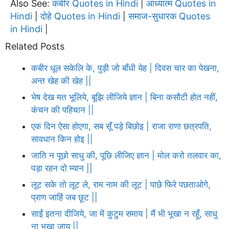
Also See:
कबीर Quotes in Hindi
आध्यात्म Quotes in
|
Hindi
दोहे Quotes in Hindi
समाज-सुधारक Quotes
|
|
in Hindi
|
Related Posts
कबीर धूल सकेलि के, पुड़ी जो बाँधी येह | दिवस चार का पेखना,
अन्त खेह की खेह ||
भेष देख मत भूलिये, बूझि लीजिये ज्ञान | बिना कसौटी होत नहीं,
कंचन की पहिचान ||
एक दिन ऐसा होएगा, सब सूँ पड़े बिछोइ | राजा राणा छत्रपति,
सावधान किन होइ ||
जाति न पूछो साधु की, पूछि लीजिए ज्ञान | मोल करो तलवार का,
पड़ा रहन दो म्यान ||
लूट सके तो लूट ले, राम नाम की लूट | पाछे फिरे पछताओगे,
प्राण जाहिं जब छूट ||
साईं इतना दीजिये, जा में कुटुम समाय | मैं भी भूखा न रहूँ, साधु
ना भूखा जाय ||