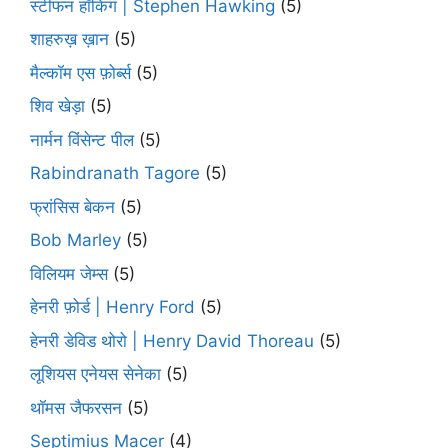
स्टीफन हॉकिंग | Stephen Hawking
(5)
शाहरुख़ ख़ान
(5)
मैल्कॉम एस फ़ोर्ब्स
(5)
शिव खेड़ा
(5)
नार्मन विंसेन्ट पील
(5)
Rabindranath Tagore
(5)
फ्रांसिस बेकन
(5)
Bob Marley
(5)
विलियम जेम्स
(5)
हेनरी फ़ोर्ड | Henry Ford
(5)
हेनरी डेविड थोरो | Henry David Thoreau
(5)
लूशियस एनेयस सेनेका
(5)
थॉमस जैफरसन
(5)
Septimius Macer
(4)