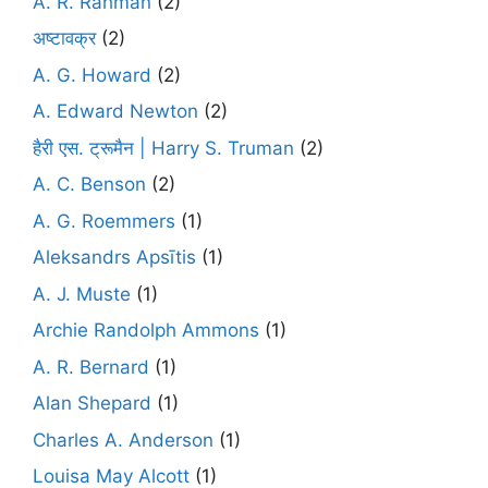
A. R. Rahman
(2)
अष्टावक्र
(2)
A. G. Howard
(2)
A. Edward Newton
(2)
हैरी एस. ट्रूमैन | Harry S. Truman
(2)
A. C. Benson
(2)
A. G. Roemmers
(1)
Aleksandrs Apsītis
(1)
A. J. Muste
(1)
Archie Randolph Ammons
(1)
A. R. Bernard
(1)
Alan Shepard
(1)
Charles A. Anderson
(1)
Louisa May Alcott
(1)