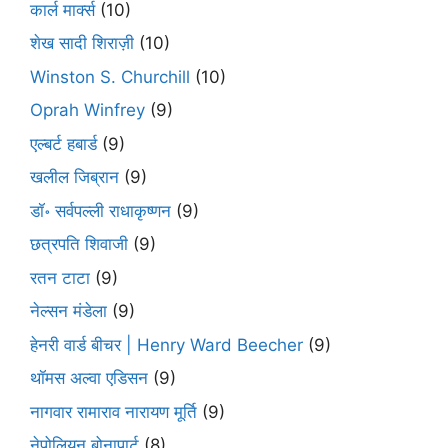
कार्ल मार्क्स
(10)
शेख सादी शिराज़ी
(10)
Winston S. Churchill
(10)
Oprah Winfrey
(9)
एल्बर्ट हबार्ड
(9)
खलील जिब्रान
(9)
डॉ॰ सर्वपल्ली राधाकृष्णन
(9)
छत्रपति शिवाजी
(9)
रतन टाटा
(9)
नेल्सन मंडेला
(9)
हेनरी वार्ड बीचर | Henry Ward Beecher
(9)
थॉमस अल्वा एडिसन
(9)
नागवार रामाराव नारायण मूर्ति
(9)
नेपोलियन बोनापार्ट
(8)