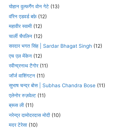
योहान वुल्फगैंग वोन गेटे
(13)
वॉरेन एडवर्ड बफ़े
(12)
महावीर स्वामी
(12)
चार्ली चैपलिन
(12)
सरदार भगत सिंह | Sardar Bhagat Singh
(12)
एच एल मेंकेन
(12)
रवीन्द्रनाथ टैगोर
(11)
जॉर्ज वाशिंगटन
(11)
सुभाष चन्द्र बोस | Subhas Chandra Bose
(11)
एलेनोर रुज़वेल्ट
(11)
ब्रूस ली
(11)
नरेन्द्र दामोदरदास मोदी
(10)
मदर टेरेसा
(10)