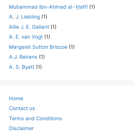
Muḥammad Ibn-Aḥmad al- Ḫafrī
(1)
A. J. Liebling
(1)
Ailie J. E. Gallant
(1)
A. E. van Vogt
(1)
Margaret Sutton Briscoe
(1)
A.J. Beirens
(1)
A. S. Byatt
(1)
Home
Contact us
Terms and Conditions
Disclaimer