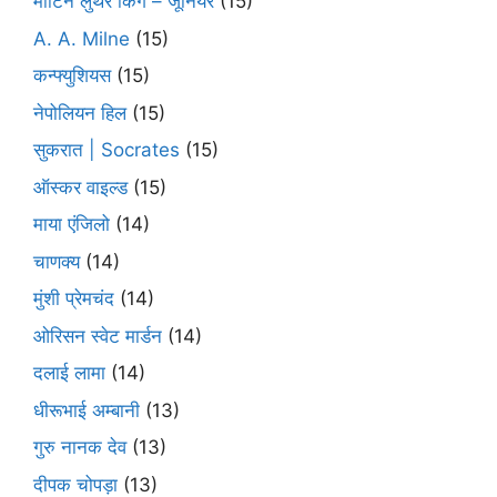
मार्टिन लुथर किंग – जूनियर
(15)
A. A. Milne
(15)
कन्फ्युशियस
(15)
नेपोलियन हिल
(15)
सुकरात | Socrates
(15)
ऑस्कर वाइल्ड
(15)
माया एंजिलो
(14)
चाणक्य
(14)
मुंशी प्रेमचंद
(14)
ओरिसन स्‍वेट मार्डन
(14)
दलाई लामा
(14)
धीरूभाई अम्बानी
(13)
गुरु नानक देव
(13)
दीपक चोपड़ा
(13)