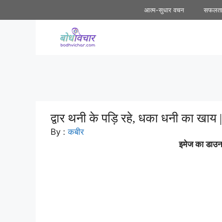
Skip
आत्म-सुधार वचन
सफलत
to
content
द्वार थनी के पड़ि रहे, धका धनी का खाय 
By :
कबीर
इमेज का डाउनल