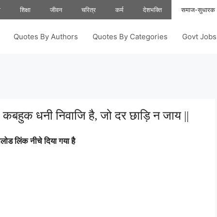
ा
शिक्षा
जीवन
चरित्र
कर्म
देशभक्ति
समाज-सुधारक
Quotes By Authors
Quotes By Categories
Govt Job
| कबहुक धनी निवाजि है, जो दर छाड़ि न जाय ||
ोड लिंक नीचे दिया गया है