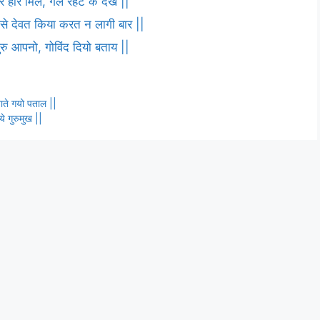
 हरि मिले, गले रहट के देख ||
ष से देवत किया करत न लागी बार ||
 गुरु आपनो, गोविंद दियो बताय ||
ताते गयो पताल ||
े गुरुमुख ||