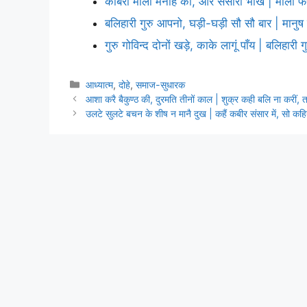
कबिरा माला मनहि की, और संसारी भीख | माला फेरे
बलिहारी गुरु आपनो, घड़ी-घड़ी सौ सौ बार | मानु
गुरु गोविन्द दोनों खड़े, काके लागूं पाँय | बलिहारी
Categories
आध्यात्म
,
दोहे
,
समाज-सुधारक
आशा करै बैकुण्ठ की, दुरमति तीनों काल | शुक्र कही बलि ना करीं, 
उलटे सुलटे बचन के शीष न मानै दुख | कहैं कबीर संसार में, सो कहिय