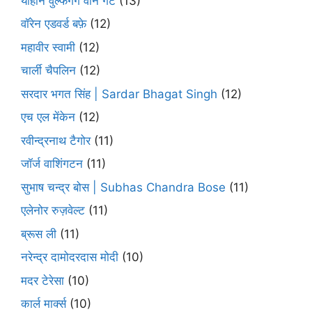
योहान वुल्फगैंग वोन गेटे
(13)
वॉरेन एडवर्ड बफ़े
(12)
महावीर स्वामी
(12)
चार्ली चैपलिन
(12)
सरदार भगत सिंह | Sardar Bhagat Singh
(12)
एच एल मेंकेन
(12)
रवीन्द्रनाथ टैगोर
(11)
जॉर्ज वाशिंगटन
(11)
सुभाष चन्द्र बोस | Subhas Chandra Bose
(11)
एलेनोर रुज़वेल्ट
(11)
ब्रूस ली
(11)
नरेन्द्र दामोदरदास मोदी
(10)
मदर टेरेसा
(10)
कार्ल मार्क्स
(10)