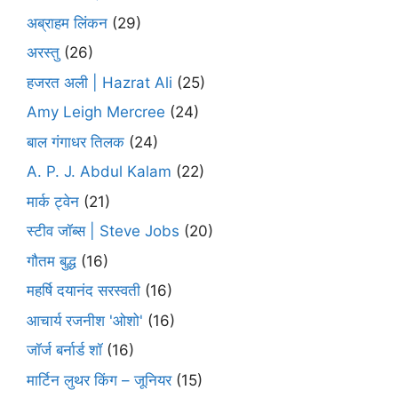
अब्राहम लिंकन
(29)
अरस्तु
(26)
हजरत अली | Hazrat Ali
(25)
Amy Leigh Mercree
(24)
बाल गंगाधर तिलक
(24)
A. P. J. Abdul Kalam
(22)
मार्क ट्वेन
(21)
स्टीव जॉब्स | Steve Jobs
(20)
गौतम बुद्ध
(16)
महर्षि दयानंद सरस्वती
(16)
आचार्य रजनीश 'ओशो'
(16)
जॉर्ज बर्नार्ड शॉ
(16)
मार्टिन लुथर किंग – जूनियर
(15)