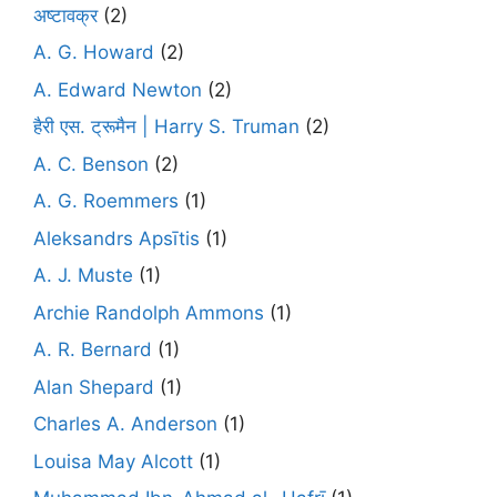
अष्टावक्र
(2)
A. G. Howard
(2)
A. Edward Newton
(2)
हैरी एस. ट्रूमैन | Harry S. Truman
(2)
A. C. Benson
(2)
A. G. Roemmers
(1)
Aleksandrs Apsītis
(1)
A. J. Muste
(1)
Archie Randolph Ammons
(1)
A. R. Bernard
(1)
Alan Shepard
(1)
Charles A. Anderson
(1)
Louisa May Alcott
(1)