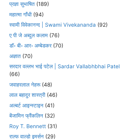
प्रज्ञा सुभाषित
(189)
महात्मा गाँधी
(94)
स्वामी विवेकानन्द | Swami Vivekananda
(92)
ए पी जे अब्दुल कलाम
(76)
डॉ॰ बी॰ आर॰ अम्बेडकर
(70)
अज्ञात
(70)
सरदार वल्लभ भाई पटेल | Sardar Vallabhbhai Patel
(66)
जवाहरलाल नेहरू
(48)
लाल बहादुर शास्त्री
(46)
अल्बर्ट आइन्स्टाइन
(41)
बेंजामिन फ्रैंकलिन
(32)
Roy T. Bennett
(31)
राल्फ वाल्डो इमर्सन
(29)