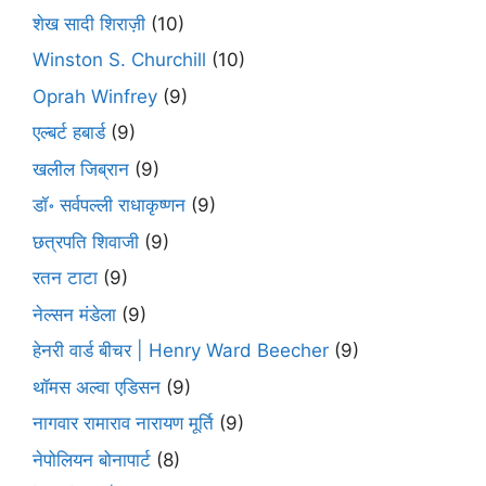
शेख सादी शिराज़ी
(10)
Winston S. Churchill
(10)
Oprah Winfrey
(9)
एल्बर्ट हबार्ड
(9)
खलील जिब्रान
(9)
डॉ॰ सर्वपल्ली राधाकृष्णन
(9)
छत्रपति शिवाजी
(9)
रतन टाटा
(9)
नेल्सन मंडेला
(9)
हेनरी वार्ड बीचर | Henry Ward Beecher
(9)
थॉमस अल्वा एडिसन
(9)
नागवार रामाराव नारायण मूर्ति
(9)
नेपोलियन बोनापार्ट
(8)