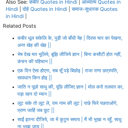
Also See:
कबीर Quotes in Hindi
आध्यात्म Quotes in
|
Hindi
दोहे Quotes in Hindi
समाज-सुधारक Quotes
|
|
in Hindi
|
Related Posts
कबीर धूल सकेलि के, पुड़ी जो बाँधी येह | दिवस चार का पेखना,
अन्त खेह की खेह ||
भेष देख मत भूलिये, बूझि लीजिये ज्ञान | बिना कसौटी होत नहीं,
कंचन की पहिचान ||
एक दिन ऐसा होएगा, सब सूँ पड़े बिछोइ | राजा राणा छत्रपति,
सावधान किन होइ ||
जाति न पूछो साधु की, पूछि लीजिए ज्ञान | मोल करो तलवार का,
पड़ा रहन दो म्यान ||
लूट सके तो लूट ले, राम नाम की लूट | पाछे फिरे पछताओगे,
प्राण जाहिं जब छूट ||
साईं इतना दीजिये, जा में कुटुम समाय | मैं भी भूखा न रहूँ, साधु
ना भूखा जाय ||