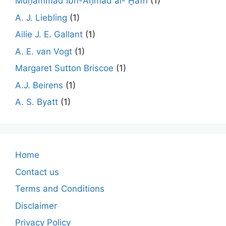
Muḥammad Ibn-Aḥmad al- Ḫafrī
(1)
A. J. Liebling
(1)
Ailie J. E. Gallant
(1)
A. E. van Vogt
(1)
Margaret Sutton Briscoe
(1)
A.J. Beirens
(1)
A. S. Byatt
(1)
Home
Contact us
Terms and Conditions
Disclaimer
Privacy Policy