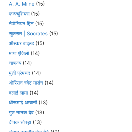
A. A. Milne
(15)
कन्फ्युशियस
(15)
नेपोलियन हिल
(15)
सुकरात | Socrates
(15)
ऑस्कर वाइल्ड
(15)
माया एंजिलो
(14)
चाणक्य
(14)
मुंशी प्रेमचंद
(14)
ओरिसन स्‍वेट मार्डन
(14)
दलाई लामा
(14)
धीरूभाई अम्बानी
(13)
गुरु नानक देव
(13)
दीपक चोपड़ा
(13)