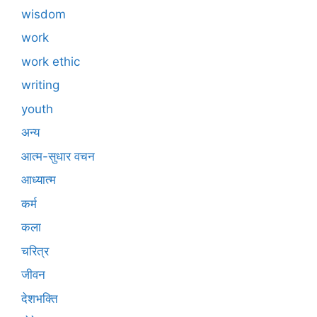
wisdom
work
work ethic
writing
youth
अन्य
आत्म-सुधार वचन
आध्यात्म
कर्म
कला
चरित्र
जीवन
देशभक्ति