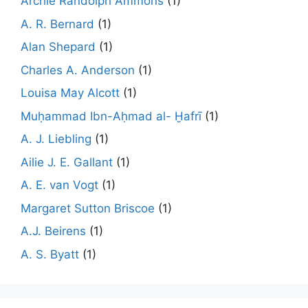
Archie Randolph Ammons
(1)
A. R. Bernard
(1)
Alan Shepard
(1)
Charles A. Anderson
(1)
Louisa May Alcott
(1)
Muḥammad Ibn-Aḥmad al- Ḫafrī
(1)
A. J. Liebling
(1)
Ailie J. E. Gallant
(1)
A. E. van Vogt
(1)
Margaret Sutton Briscoe
(1)
A.J. Beirens
(1)
A. S. Byatt
(1)