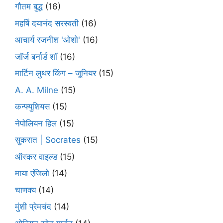
गौतम बुद्ध
(16)
महर्षि दयानंद सरस्वती
(16)
आचार्य रजनीश 'ओशो'
(16)
जॉर्ज बर्नार्ड शॉ
(16)
मार्टिन लुथर किंग – जूनियर
(15)
A. A. Milne
(15)
कन्फ्युशियस
(15)
नेपोलियन हिल
(15)
सुकरात | Socrates
(15)
ऑस्कर वाइल्ड
(15)
माया एंजिलो
(14)
चाणक्य
(14)
मुंशी प्रेमचंद
(14)