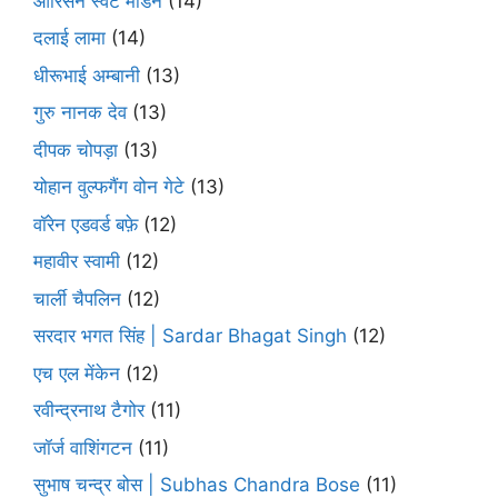
ओरिसन स्‍वेट मार्डन
(14)
दलाई लामा
(14)
धीरूभाई अम्बानी
(13)
गुरु नानक देव
(13)
दीपक चोपड़ा
(13)
योहान वुल्फगैंग वोन गेटे
(13)
वॉरेन एडवर्ड बफ़े
(12)
महावीर स्वामी
(12)
चार्ली चैपलिन
(12)
सरदार भगत सिंह | Sardar Bhagat Singh
(12)
एच एल मेंकेन
(12)
रवीन्द्रनाथ टैगोर
(11)
जॉर्ज वाशिंगटन
(11)
सुभाष चन्द्र बोस | Subhas Chandra Bose
(11)