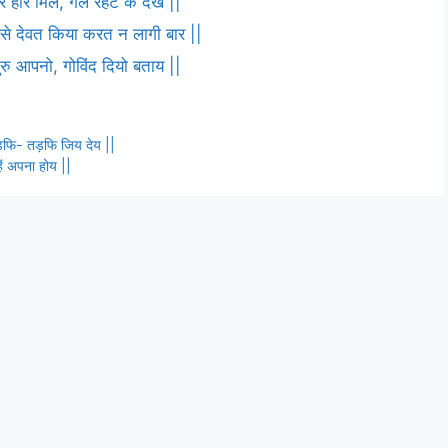
 हरि मिले, गले रहट के देख ||
ष से देवत किया करत न लागी बार ||
 गुरु आपनो, गोविंद दियो बताय ||
तड़फि- तड़फि जिय देय ||
हिं अपना होय ||