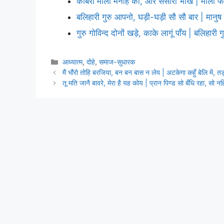
कबिरा माला मनहि की, और संसारी भीख | माला फेरे
बलिहारी गुरु आपनो, घड़ी-घड़ी सौ सौ बार | मानु
गुरु गोविन्द दोनों खड़े, काके लागूं पाँय | बलिहारी
Categories
आध्यात्म
,
दोहे
,
समाज-सुधारक
मैं भौंरो तोहि बरजिया, बन बन बास न लेय | अटकेगा कहुँ बेलि में, 
तू मति जानै बावरे, मेरा है यह कोय | प्रान पिण्ड सो बँधि रहा, सो न