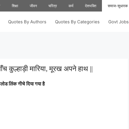
ा
शिक्षा
जीवन
चरित्र
कर्म
देशभक्ति
समाज-सुधारक
Quotes By Authors
Quotes By Categories
Govt Job
ाँच कुल्हाड़ी मारिया, मूरख अपने हाथ ||
ोड लिंक नीचे दिया गया है