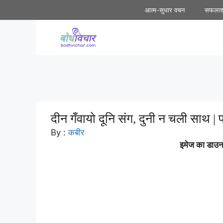
Skip
आत्म-सुधार वचन
सफलत
to
content
दीन गँवायो दूनि संग, दुनी न चली साथ | प
By :
कबीर
इमेज का डाउनल