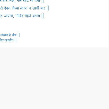
 हरि मिले, गले रहट के देख ||
ष से देवत किया करत न लागी बार ||
 गुरु आपनो, गोविंद दियो बताय ||
स लच्छन है सोय ||
भक्ति लवलीन ||