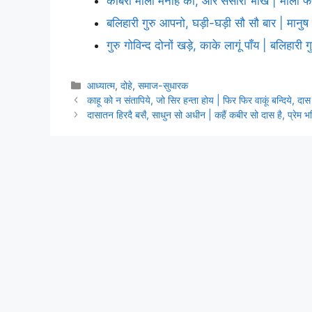
कबिरा माला मनहि की, और संसारी भीख | माला फेरे
बलिहारी गुरु आपनो, घड़ी-घड़ी सौ सौ बार | मानु
गुरु गोविन्द दोनों खड़े, काके लागूं पाँय | बलिहारी
Categories
आध्यात्म
,
दोहे
,
समाज-सुधारक
काहू को न संतापिये, जो सिर हन्ता होय | फिर फिर वाकूं बन्दिये, दा
दासातन हिरदै बसै, साधुन सो अधीन | कहैं कबीर सो दास है, प्रेम 