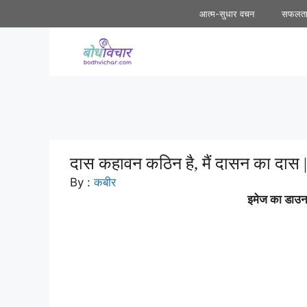
Skip
आत्म-सुधार वचन
सफलत
to
content
दास कहावन कठिन है, मैं दासन का दास | 
By :
कबीर
इमेज का डाउनल