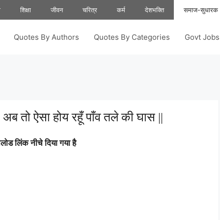
ा
शिक्षा
जीवन
चरित्र
कर्म
देशभक्ति
समाज-सुधारक
Quotes By Authors
Quotes By Categories
Govt Job
अब तो ऐसा होय रहूँ पाँव तले की घास ||
ोड लिंक नीचे दिया गया है