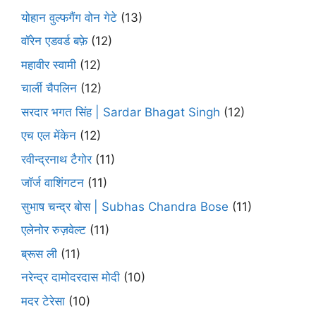
योहान वुल्फगैंग वोन गेटे
(13)
वॉरेन एडवर्ड बफ़े
(12)
महावीर स्वामी
(12)
चार्ली चैपलिन
(12)
सरदार भगत सिंह | Sardar Bhagat Singh
(12)
एच एल मेंकेन
(12)
रवीन्द्रनाथ टैगोर
(11)
जॉर्ज वाशिंगटन
(11)
सुभाष चन्द्र बोस | Subhas Chandra Bose
(11)
एलेनोर रुज़वेल्ट
(11)
ब्रूस ली
(11)
नरेन्द्र दामोदरदास मोदी
(10)
मदर टेरेसा
(10)