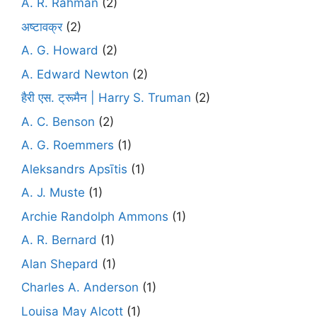
A. R. Rahman
(2)
अष्टावक्र
(2)
A. G. Howard
(2)
A. Edward Newton
(2)
हैरी एस. ट्रूमैन | Harry S. Truman
(2)
A. C. Benson
(2)
A. G. Roemmers
(1)
Aleksandrs Apsītis
(1)
A. J. Muste
(1)
Archie Randolph Ammons
(1)
A. R. Bernard
(1)
Alan Shepard
(1)
Charles A. Anderson
(1)
Louisa May Alcott
(1)