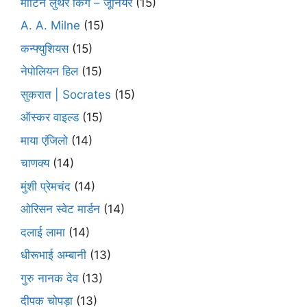
मार्टिन लुथर किंग – जूनियर
(15)
A. A. Milne
(15)
कन्फ्युशियस
(15)
नेपोलियन हिल
(15)
सुकरात | Socrates
(15)
ऑस्कर वाइल्ड
(15)
माया एंजिलो
(14)
चाणक्य
(14)
मुंशी प्रेमचंद
(14)
ओरिसन स्‍वेट मार्डन
(14)
दलाई लामा
(14)
धीरूभाई अम्बानी
(13)
गुरु नानक देव
(13)
दीपक चोपड़ा
(13)