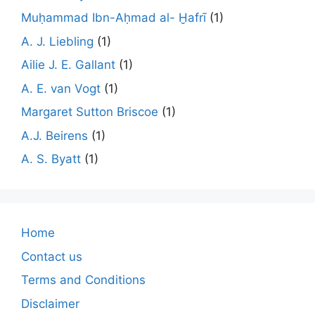
Muḥammad Ibn-Aḥmad al- Ḫafrī
(1)
A. J. Liebling
(1)
Ailie J. E. Gallant
(1)
A. E. van Vogt
(1)
Margaret Sutton Briscoe
(1)
A.J. Beirens
(1)
A. S. Byatt
(1)
Home
Contact us
Terms and Conditions
Disclaimer