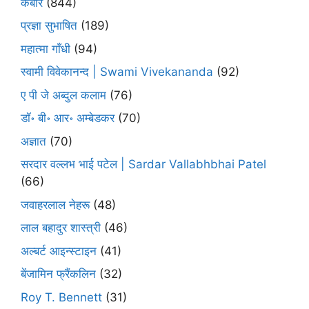
कबीर
(844)
प्रज्ञा सुभाषित
(189)
महात्मा गाँधी
(94)
स्वामी विवेकानन्द | Swami Vivekananda
(92)
ए पी जे अब्दुल कलाम
(76)
डॉ॰ बी॰ आर॰ अम्बेडकर
(70)
अज्ञात
(70)
सरदार वल्लभ भाई पटेल | Sardar Vallabhbhai Patel
(66)
जवाहरलाल नेहरू
(48)
लाल बहादुर शास्त्री
(46)
अल्बर्ट आइन्स्टाइन
(41)
बेंजामिन फ्रैंकलिन
(32)
Roy T. Bennett
(31)