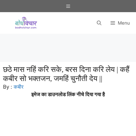
Skip
Menu
to
content
Menu
छठे मास नहिं करि सके, बरस दिना करि लेय | कहैं
कबीर सो भक्तजन, जमहिं चुनौती देय ||
By :
कबीर
इमेज का डाउनलोड लिंक नीचे दिया गया है