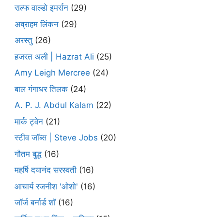
राल्फ वाल्डो इमर्सन
(29)
अब्राहम लिंकन
(29)
अरस्तु
(26)
हजरत अली | Hazrat Ali
(25)
Amy Leigh Mercree
(24)
बाल गंगाधर तिलक
(24)
A. P. J. Abdul Kalam
(22)
मार्क ट्वेन
(21)
स्टीव जॉब्स | Steve Jobs
(20)
गौतम बुद्ध
(16)
महर्षि दयानंद सरस्वती
(16)
आचार्य रजनीश 'ओशो'
(16)
जॉर्ज बर्नार्ड शॉ
(16)