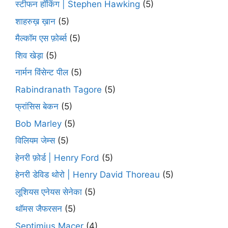
स्टीफन हॉकिंग | Stephen Hawking
(5)
शाहरुख़ ख़ान
(5)
मैल्कॉम एस फ़ोर्ब्स
(5)
शिव खेड़ा
(5)
नार्मन विंसेन्ट पील
(5)
Rabindranath Tagore
(5)
फ्रांसिस बेकन
(5)
Bob Marley
(5)
विलियम जेम्स
(5)
हेनरी फ़ोर्ड | Henry Ford
(5)
हेनरी डेविड थोरो | Henry David Thoreau
(5)
लूशियस एनेयस सेनेका
(5)
थॉमस जैफरसन
(5)
Septimius Macer
(4)