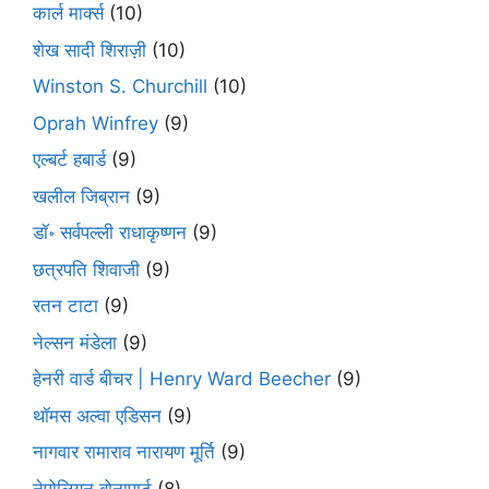
कार्ल मार्क्स
(10)
शेख सादी शिराज़ी
(10)
Winston S. Churchill
(10)
Oprah Winfrey
(9)
एल्बर्ट हबार्ड
(9)
खलील जिब्रान
(9)
डॉ॰ सर्वपल्ली राधाकृष्णन
(9)
छत्रपति शिवाजी
(9)
रतन टाटा
(9)
नेल्सन मंडेला
(9)
हेनरी वार्ड बीचर | Henry Ward Beecher
(9)
थॉमस अल्वा एडिसन
(9)
नागवार रामाराव नारायण मूर्ति
(9)
नेपोलियन बोनापार्ट
(8)