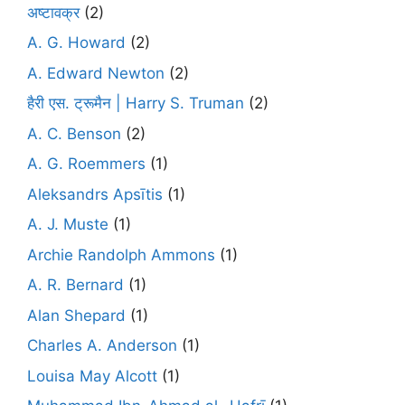
अष्टावक्र
(2)
A. G. Howard
(2)
A. Edward Newton
(2)
हैरी एस. ट्रूमैन | Harry S. Truman
(2)
A. C. Benson
(2)
A. G. Roemmers
(1)
Aleksandrs Apsītis
(1)
A. J. Muste
(1)
Archie Randolph Ammons
(1)
A. R. Bernard
(1)
Alan Shepard
(1)
Charles A. Anderson
(1)
Louisa May Alcott
(1)