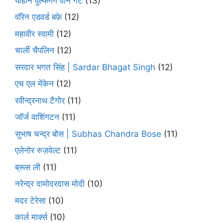
योहान वुल्फगैंग वोन गेटे
(13)
वॉरेन एडवर्ड बफ़े
(12)
महावीर स्वामी
(12)
चार्ली चैपलिन
(12)
सरदार भगत सिंह | Sardar Bhagat Singh
(12)
एच एल मेंकेन
(12)
रवीन्द्रनाथ टैगोर
(11)
जॉर्ज वाशिंगटन
(11)
सुभाष चन्द्र बोस | Subhas Chandra Bose
(11)
एलेनोर रुज़वेल्ट
(11)
ब्रूस ली
(11)
नरेन्द्र दामोदरदास मोदी
(10)
मदर टेरेसा
(10)
कार्ल मार्क्स
(10)