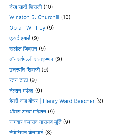
शेख सादी शिराज़ी
(10)
Winston S. Churchill
(10)
Oprah Winfrey
(9)
एल्बर्ट हबार्ड
(9)
खलील जिब्रान
(9)
डॉ॰ सर्वपल्ली राधाकृष्णन
(9)
छत्रपति शिवाजी
(9)
रतन टाटा
(9)
नेल्सन मंडेला
(9)
हेनरी वार्ड बीचर | Henry Ward Beecher
(9)
थॉमस अल्वा एडिसन
(9)
नागवार रामाराव नारायण मूर्ति
(9)
नेपोलियन बोनापार्ट
(8)