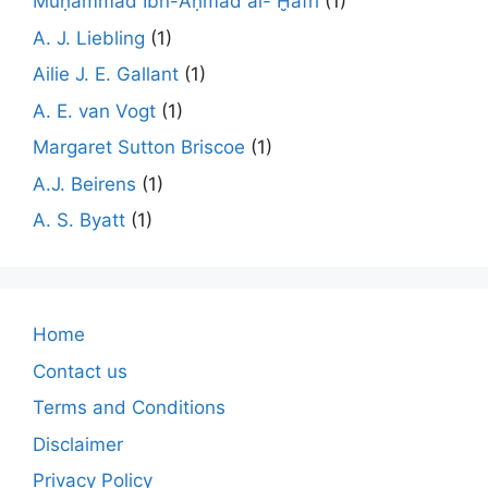
Muḥammad Ibn-Aḥmad al- Ḫafrī
(1)
A. J. Liebling
(1)
Ailie J. E. Gallant
(1)
A. E. van Vogt
(1)
Margaret Sutton Briscoe
(1)
A.J. Beirens
(1)
A. S. Byatt
(1)
Home
Contact us
Terms and Conditions
Disclaimer
Privacy Policy