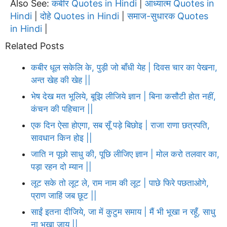
Also See:
कबीर Quotes in Hindi
आध्यात्म Quotes in
|
Hindi
दोहे Quotes in Hindi
समाज-सुधारक Quotes
|
|
in Hindi
|
Related Posts
कबीर धूल सकेलि के, पुड़ी जो बाँधी येह | दिवस चार का पेखना,
अन्त खेह की खेह ||
भेष देख मत भूलिये, बूझि लीजिये ज्ञान | बिना कसौटी होत नहीं,
कंचन की पहिचान ||
एक दिन ऐसा होएगा, सब सूँ पड़े बिछोइ | राजा राणा छत्रपति,
सावधान किन होइ ||
जाति न पूछो साधु की, पूछि लीजिए ज्ञान | मोल करो तलवार का,
पड़ा रहन दो म्यान ||
लूट सके तो लूट ले, राम नाम की लूट | पाछे फिरे पछताओगे,
प्राण जाहिं जब छूट ||
साईं इतना दीजिये, जा में कुटुम समाय | मैं भी भूखा न रहूँ, साधु
ना भूखा जाय ||