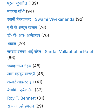
प्रज्ञा सुभाषित
(189)
महात्मा गाँधी
(94)
स्वामी विवेकानन्द | Swami Vivekananda
(92)
ए पी जे अब्दुल कलाम
(76)
डॉ॰ बी॰ आर॰ अम्बेडकर
(70)
अज्ञात
(70)
सरदार वल्लभ भाई पटेल | Sardar Vallabhbhai Patel
(66)
जवाहरलाल नेहरू
(48)
लाल बहादुर शास्त्री
(46)
अल्बर्ट आइन्स्टाइन
(41)
बेंजामिन फ्रैंकलिन
(32)
Roy T. Bennett
(31)
राल्फ वाल्डो इमर्सन
(29)