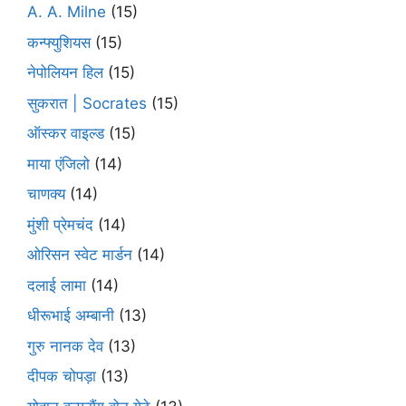
A. A. Milne
(15)
कन्फ्युशियस
(15)
नेपोलियन हिल
(15)
सुकरात | Socrates
(15)
ऑस्कर वाइल्ड
(15)
माया एंजिलो
(14)
चाणक्य
(14)
मुंशी प्रेमचंद
(14)
ओरिसन स्‍वेट मार्डन
(14)
दलाई लामा
(14)
धीरूभाई अम्बानी
(13)
गुरु नानक देव
(13)
दीपक चोपड़ा
(13)