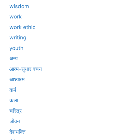
wisdom
work
work ethic
writing
youth
अन्य
आत्म-सुधार वचन
आध्यात्म
कर्म
कला
चरित्र
जीवन
देशभक्ति