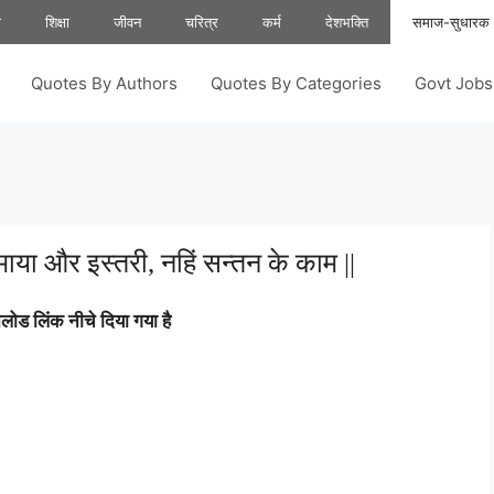
ा
शिक्षा
जीवन
चरित्र
कर्म
देशभक्ति
समाज-सुधारक
Quotes By Authors
Quotes By Categories
Govt Job
माया और इस्तरी, नहिं सन्तन के काम ||
ोड लिंक नीचे दिया गया है