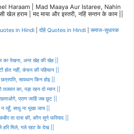
el Haraam | Mad Maaya Aur Istaree, Nahin
 खेल हराम | मद माया और इस्तरी, नहिं सन्तन के काम ||
Quotes in Hindi
दोहे Quotes in Hindi
समाज-सुधारक
|
|
ार का पेखना, अन्त खेह की खेह ||
ौटी होत नहीं, कंचन की पहिचान ||
णा छत्रपति, सावधान किन होइ ||
ो तलवार का, पड़ा रहन दो म्यान ||
पछताओगे, प्राण जाहिं जब छूट ||
 न रहूँ, साधु ना भूखा जाय ||
ह कबीर ता दास की, कौन सुने फरियाद ||
 हरि मिले, गले रहट के देख ||