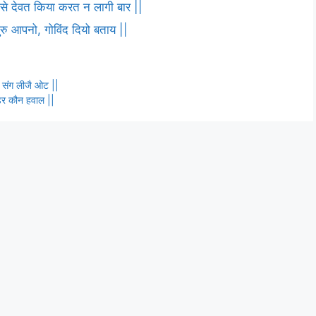
ष से देवत किया करत न लागी बार ||
 गुरु आपनो, गोविंद दियो बताय ||
ता संग लीजै ओट ||
ाडर कौन हवाल ||