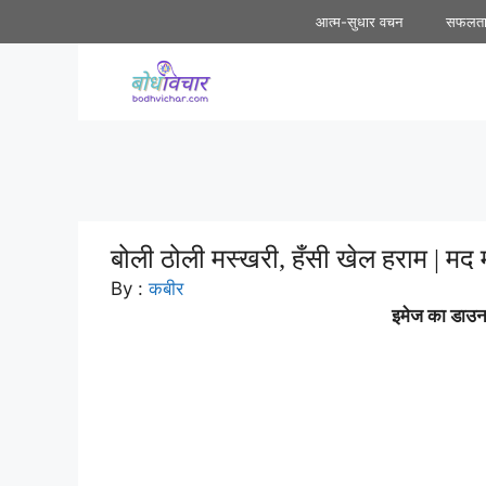
Skip
आत्म-सुधार वचन
सफलत
to
content
बोली ठोली मस्खरी, हँसी खेल हराम | मद 
By :
कबीर
इमेज का डाउनल