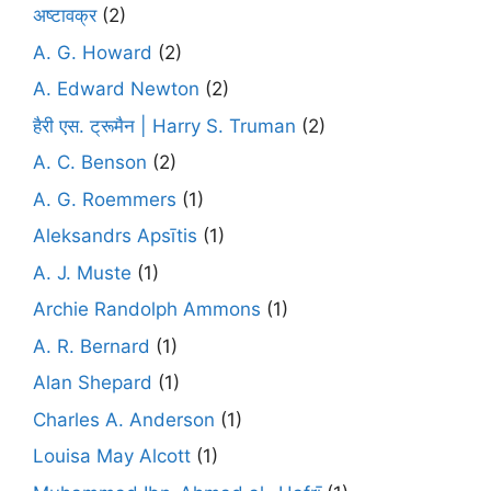
अष्टावक्र
(2)
A. G. Howard
(2)
A. Edward Newton
(2)
हैरी एस. ट्रूमैन | Harry S. Truman
(2)
A. C. Benson
(2)
A. G. Roemmers
(1)
Aleksandrs Apsītis
(1)
A. J. Muste
(1)
Archie Randolph Ammons
(1)
A. R. Bernard
(1)
Alan Shepard
(1)
Charles A. Anderson
(1)
Louisa May Alcott
(1)