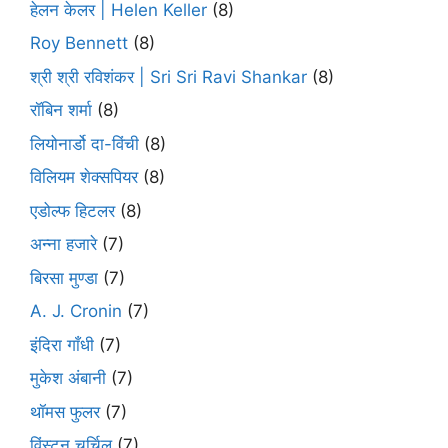
हेलन केलर | Helen Keller
(8)
Roy Bennett
(8)
श्री श्री रविशंकर | Sri Sri Ravi Shankar
(8)
रॉबिन शर्मा
(8)
लियोनार्डो दा-विंची
(8)
विलियम शेक्सपियर
(8)
एडोल्फ हिटलर
(8)
अन्ना हजारे
(7)
बिरसा मुण्डा
(7)
A. J. Cronin
(7)
इंदिरा गाँधी
(7)
मुकेश अंबानी
(7)
थॉमस फुलर
(7)
विंस्टन चर्चिल
(7)