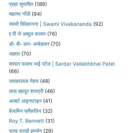
प्रज्ञा सुभाषित
(189)
महात्मा गाँधी
(94)
स्वामी विवेकानन्द | Swami Vivekananda
(92)
ए पी जे अब्दुल कलाम
(76)
डॉ॰ बी॰ आर॰ अम्बेडकर
(70)
अज्ञात
(70)
सरदार वल्लभ भाई पटेल | Sardar Vallabhbhai Patel
(66)
जवाहरलाल नेहरू
(48)
लाल बहादुर शास्त्री
(46)
अल्बर्ट आइन्स्टाइन
(41)
बेंजामिन फ्रैंकलिन
(32)
Roy T. Bennett
(31)
राल्फ वाल्डो इमर्सन
(29)