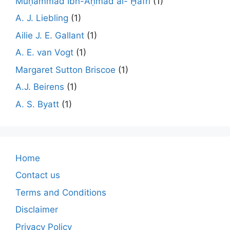
Muḥammad Ibn-Aḥmad al- Ḫafrī
(1)
A. J. Liebling
(1)
Ailie J. E. Gallant
(1)
A. E. van Vogt
(1)
Margaret Sutton Briscoe
(1)
A.J. Beirens
(1)
A. S. Byatt
(1)
Home
Contact us
Terms and Conditions
Disclaimer
Privacy Policy