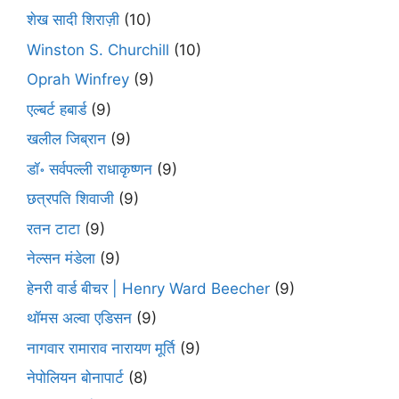
शेख सादी शिराज़ी
(10)
Winston S. Churchill
(10)
Oprah Winfrey
(9)
एल्बर्ट हबार्ड
(9)
खलील जिब्रान
(9)
डॉ॰ सर्वपल्ली राधाकृष्णन
(9)
छत्रपति शिवाजी
(9)
रतन टाटा
(9)
नेल्सन मंडेला
(9)
हेनरी वार्ड बीचर | Henry Ward Beecher
(9)
थॉमस अल्वा एडिसन
(9)
नागवार रामाराव नारायण मूर्ति
(9)
नेपोलियन बोनापार्ट
(8)