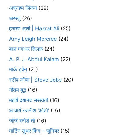
अब्राहम लिंकन
(29)
अरस्तु
(26)
हजरत अली | Hazrat Ali
(25)
Amy Leigh Mercree
(24)
बाल गंगाधर तिलक
(24)
A. P. J. Abdul Kalam
(22)
मार्क ट्वेन
(21)
स्टीव जॉब्स | Steve Jobs
(20)
गौतम बुद्ध
(16)
महर्षि दयानंद सरस्वती
(16)
आचार्य रजनीश 'ओशो'
(16)
जॉर्ज बर्नार्ड शॉ
(16)
मार्टिन लुथर किंग – जूनियर
(15)