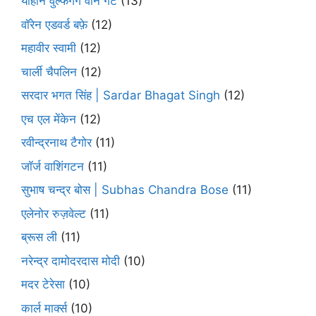
योहान वुल्फगैंग वोन गेटे
(13)
वॉरेन एडवर्ड बफ़े
(12)
महावीर स्वामी
(12)
चार्ली चैपलिन
(12)
सरदार भगत सिंह | Sardar Bhagat Singh
(12)
एच एल मेंकेन
(12)
रवीन्द्रनाथ टैगोर
(11)
जॉर्ज वाशिंगटन
(11)
सुभाष चन्द्र बोस | Subhas Chandra Bose
(11)
एलेनोर रुज़वेल्ट
(11)
ब्रूस ली
(11)
नरेन्द्र दामोदरदास मोदी
(10)
मदर टेरेसा
(10)
कार्ल मार्क्स
(10)