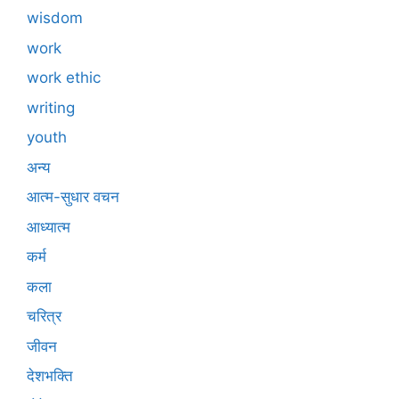
wisdom
work
work ethic
writing
youth
अन्य
आत्म-सुधार वचन
आध्यात्म
कर्म
कला
चरित्र
जीवन
देशभक्ति