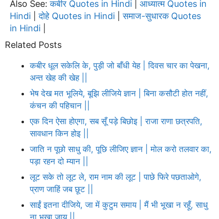
Also See:
कबीर Quotes in Hindi
आध्यात्म Quotes in
|
Hindi
दोहे Quotes in Hindi
समाज-सुधारक Quotes
|
|
in Hindi
|
Related Posts
कबीर धूल सकेलि के, पुड़ी जो बाँधी येह | दिवस चार का पेखना,
अन्त खेह की खेह ||
भेष देख मत भूलिये, बूझि लीजिये ज्ञान | बिना कसौटी होत नहीं,
कंचन की पहिचान ||
एक दिन ऐसा होएगा, सब सूँ पड़े बिछोइ | राजा राणा छत्रपति,
सावधान किन होइ ||
जाति न पूछो साधु की, पूछि लीजिए ज्ञान | मोल करो तलवार का,
पड़ा रहन दो म्यान ||
लूट सके तो लूट ले, राम नाम की लूट | पाछे फिरे पछताओगे,
प्राण जाहिं जब छूट ||
साईं इतना दीजिये, जा में कुटुम समाय | मैं भी भूखा न रहूँ, साधु
ना भूखा जाय ||