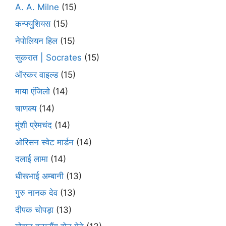
A. A. Milne
(15)
कन्फ्युशियस
(15)
नेपोलियन हिल
(15)
सुकरात | Socrates
(15)
ऑस्कर वाइल्ड
(15)
माया एंजिलो
(14)
चाणक्य
(14)
मुंशी प्रेमचंद
(14)
ओरिसन स्‍वेट मार्डन
(14)
दलाई लामा
(14)
धीरूभाई अम्बानी
(13)
गुरु नानक देव
(13)
दीपक चोपड़ा
(13)