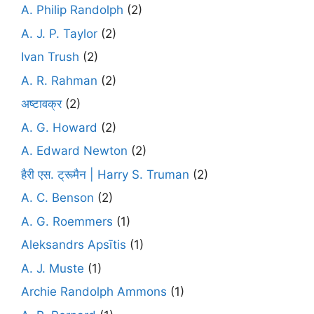
A. Philip Randolph
(2)
A. J. P. Taylor
(2)
Ivan Trush
(2)
A. R. Rahman
(2)
अष्टावक्र
(2)
A. G. Howard
(2)
A. Edward Newton
(2)
हैरी एस. ट्रूमैन | Harry S. Truman
(2)
A. C. Benson
(2)
A. G. Roemmers
(1)
Aleksandrs Apsītis
(1)
A. J. Muste
(1)
Archie Randolph Ammons
(1)