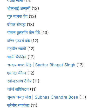
दलाई लामा
(14)
धीरूभाई अम्बानी
(13)
गुरु नानक देव
(13)
दीपक चोपड़ा
(13)
योहान वुल्फगैंग वोन गेटे
(13)
वॉरेन एडवर्ड बफ़े
(12)
महावीर स्वामी
(12)
चार्ली चैपलिन
(12)
सरदार भगत सिंह | Sardar Bhagat Singh
(12)
एच एल मेंकेन
(12)
रवीन्द्रनाथ टैगोर
(11)
जॉर्ज वाशिंगटन
(11)
सुभाष चन्द्र बोस | Subhas Chandra Bose
(11)
एलेनोर रुज़वेल्ट
(11)