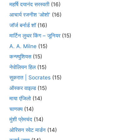
महर्षि दयानंद सरस्वती
(16)
आचार्य रजनीश 'ओशो'
(16)
जॉर्ज बर्नार्ड शॉ
(16)
मार्टिन लुथर किंग – जूनियर
(15)
A. A. Milne
(15)
कन्फ्युशियस
(15)
नेपोलियन हिल
(15)
सुकरात | Socrates
(15)
ऑस्कर वाइल्ड
(15)
माया एंजिलो
(14)
चाणक्य
(14)
मुंशी प्रेमचंद
(14)
ओरिसन स्‍वेट मार्डन
(14)