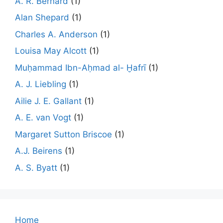
A. R. Bernard
(1)
Alan Shepard
(1)
Charles A. Anderson
(1)
Louisa May Alcott
(1)
Muḥammad Ibn-Aḥmad al- Ḫafrī
(1)
A. J. Liebling
(1)
Ailie J. E. Gallant
(1)
A. E. van Vogt
(1)
Margaret Sutton Briscoe
(1)
A.J. Beirens
(1)
A. S. Byatt
(1)
Home