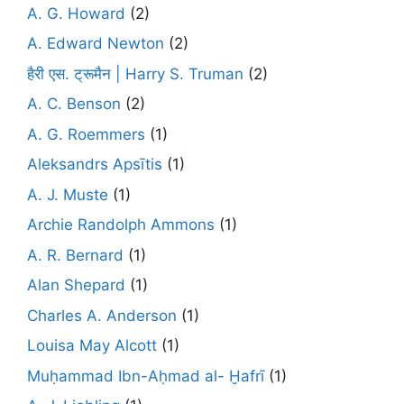
A. G. Howard
(2)
A. Edward Newton
(2)
हैरी एस. ट्रूमैन | Harry S. Truman
(2)
A. C. Benson
(2)
A. G. Roemmers
(1)
Aleksandrs Apsītis
(1)
A. J. Muste
(1)
Archie Randolph Ammons
(1)
A. R. Bernard
(1)
Alan Shepard
(1)
Charles A. Anderson
(1)
Louisa May Alcott
(1)
Muḥammad Ibn-Aḥmad al- Ḫafrī
(1)