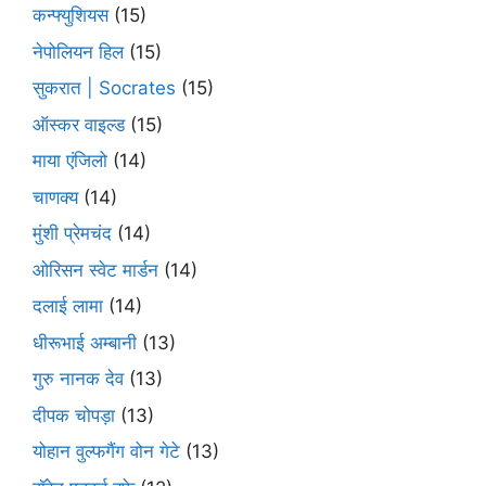
कन्फ्युशियस
(15)
नेपोलियन हिल
(15)
सुकरात | Socrates
(15)
ऑस्कर वाइल्ड
(15)
माया एंजिलो
(14)
चाणक्य
(14)
मुंशी प्रेमचंद
(14)
ओरिसन स्‍वेट मार्डन
(14)
दलाई लामा
(14)
धीरूभाई अम्बानी
(13)
गुरु नानक देव
(13)
दीपक चोपड़ा
(13)
योहान वुल्फगैंग वोन गेटे
(13)