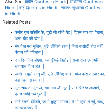
Also See:
कबीर Quotes in Hindi
आध्यात्म Quotes in
|
Hindi
दोहे Quotes in Hindi
समाज-सुधारक Quotes
|
|
in Hindi
|
Related Posts
कबीर धूल सकेलि के, पुड़ी जो बाँधी येह | दिवस चार का पेखना,
अन्त खेह की खेह ||
भेष देख मत भूलिये, बूझि लीजिये ज्ञान | बिना कसौटी होत नहीं,
कंचन की पहिचान ||
एक दिन ऐसा होएगा, सब सूँ पड़े बिछोइ | राजा राणा छत्रपति,
सावधान किन होइ ||
जाति न पूछो साधु की, पूछि लीजिए ज्ञान | मोल करो तलवार का,
पड़ा रहन दो म्यान ||
लूट सके तो लूट ले, राम नाम की लूट | पाछे फिरे पछताओगे,
प्राण जाहिं जब छूट ||
साईं इतना दीजिये, जा में कुटुम समाय | मैं भी भूखा न रहूँ, साधु
ना भूखा जाय ||