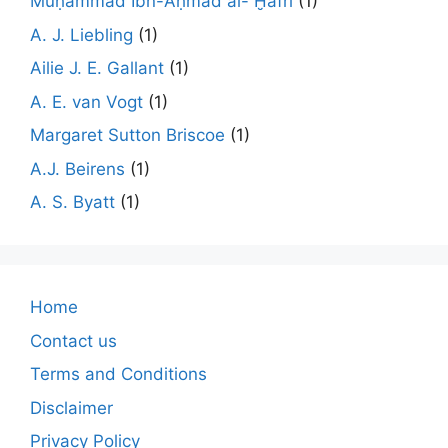
Muḥammad Ibn-Aḥmad al- Ḫafrī
(1)
A. J. Liebling
(1)
Ailie J. E. Gallant
(1)
A. E. van Vogt
(1)
Margaret Sutton Briscoe
(1)
A.J. Beirens
(1)
A. S. Byatt
(1)
Home
Contact us
Terms and Conditions
Disclaimer
Privacy Policy