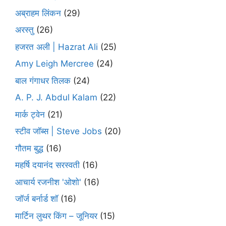
अब्राहम लिंकन
(29)
अरस्तु
(26)
हजरत अली | Hazrat Ali
(25)
Amy Leigh Mercree
(24)
बाल गंगाधर तिलक
(24)
A. P. J. Abdul Kalam
(22)
मार्क ट्वेन
(21)
स्टीव जॉब्स | Steve Jobs
(20)
गौतम बुद्ध
(16)
महर्षि दयानंद सरस्वती
(16)
आचार्य रजनीश 'ओशो'
(16)
जॉर्ज बर्नार्ड शॉ
(16)
मार्टिन लुथर किंग – जूनियर
(15)