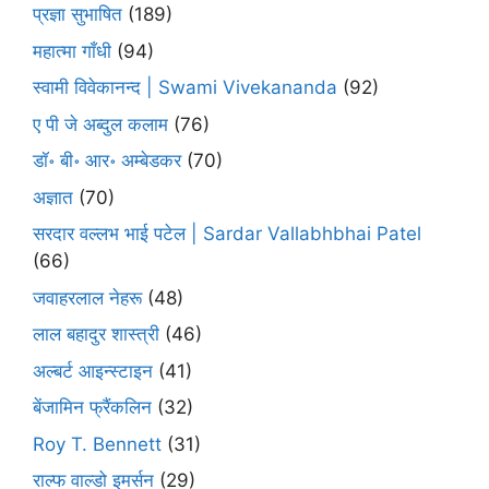
प्रज्ञा सुभाषित
(189)
महात्मा गाँधी
(94)
स्वामी विवेकानन्द | Swami Vivekananda
(92)
ए पी जे अब्दुल कलाम
(76)
डॉ॰ बी॰ आर॰ अम्बेडकर
(70)
अज्ञात
(70)
सरदार वल्लभ भाई पटेल | Sardar Vallabhbhai Patel
(66)
जवाहरलाल नेहरू
(48)
लाल बहादुर शास्त्री
(46)
अल्बर्ट आइन्स्टाइन
(41)
बेंजामिन फ्रैंकलिन
(32)
Roy T. Bennett
(31)
राल्फ वाल्डो इमर्सन
(29)