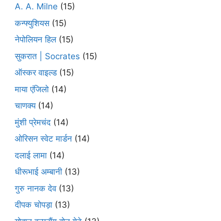
A. A. Milne
(15)
कन्फ्युशियस
(15)
नेपोलियन हिल
(15)
सुकरात | Socrates
(15)
ऑस्कर वाइल्ड
(15)
माया एंजिलो
(14)
चाणक्य
(14)
मुंशी प्रेमचंद
(14)
ओरिसन स्‍वेट मार्डन
(14)
दलाई लामा
(14)
धीरूभाई अम्बानी
(13)
गुरु नानक देव
(13)
दीपक चोपड़ा
(13)