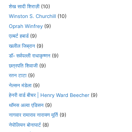
शेख सादी शिराज़ी
(10)
Winston S. Churchill
(10)
Oprah Winfrey
(9)
एल्बर्ट हबार्ड
(9)
खलील जिब्रान
(9)
डॉ॰ सर्वपल्ली राधाकृष्णन
(9)
छत्रपति शिवाजी
(9)
रतन टाटा
(9)
नेल्सन मंडेला
(9)
हेनरी वार्ड बीचर | Henry Ward Beecher
(9)
थॉमस अल्वा एडिसन
(9)
नागवार रामाराव नारायण मूर्ति
(9)
नेपोलियन बोनापार्ट
(8)