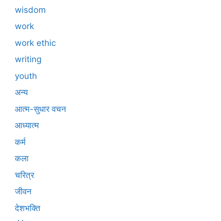
wisdom
work
work ethic
writing
youth
अन्य
आत्म-सुधार वचन
आध्यात्म
कर्म
कला
चरित्र
जीवन
देशभक्ति