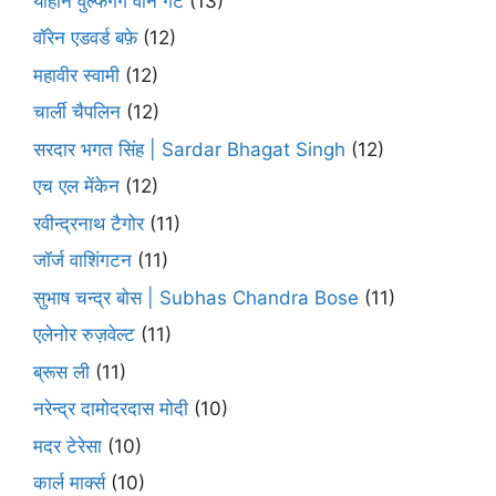
योहान वुल्फगैंग वोन गेटे
(13)
वॉरेन एडवर्ड बफ़े
(12)
महावीर स्वामी
(12)
चार्ली चैपलिन
(12)
सरदार भगत सिंह | Sardar Bhagat Singh
(12)
एच एल मेंकेन
(12)
रवीन्द्रनाथ टैगोर
(11)
जॉर्ज वाशिंगटन
(11)
सुभाष चन्द्र बोस | Subhas Chandra Bose
(11)
एलेनोर रुज़वेल्ट
(11)
ब्रूस ली
(11)
नरेन्द्र दामोदरदास मोदी
(10)
मदर टेरेसा
(10)
कार्ल मार्क्स
(10)