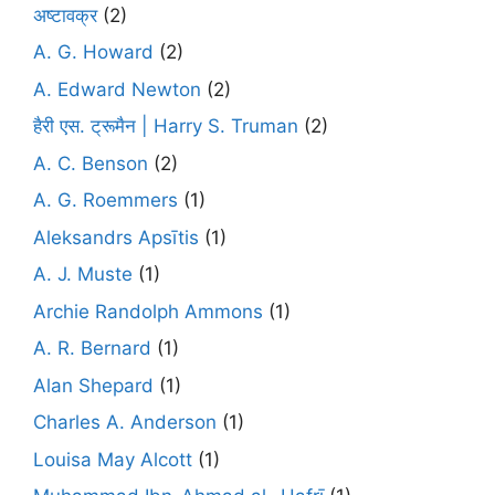
अष्टावक्र
(2)
A. G. Howard
(2)
A. Edward Newton
(2)
हैरी एस. ट्रूमैन | Harry S. Truman
(2)
A. C. Benson
(2)
A. G. Roemmers
(1)
Aleksandrs Apsītis
(1)
A. J. Muste
(1)
Archie Randolph Ammons
(1)
A. R. Bernard
(1)
Alan Shepard
(1)
Charles A. Anderson
(1)
Louisa May Alcott
(1)