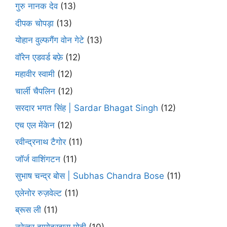
गुरु नानक देव
(13)
दीपक चोपड़ा
(13)
योहान वुल्फगैंग वोन गेटे
(13)
वॉरेन एडवर्ड बफ़े
(12)
महावीर स्वामी
(12)
चार्ली चैपलिन
(12)
सरदार भगत सिंह | Sardar Bhagat Singh
(12)
एच एल मेंकेन
(12)
रवीन्द्रनाथ टैगोर
(11)
जॉर्ज वाशिंगटन
(11)
सुभाष चन्द्र बोस | Subhas Chandra Bose
(11)
एलेनोर रुज़वेल्ट
(11)
ब्रूस ली
(11)
नरेन्द्र दामोदरदास मोदी
(10)