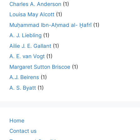
Charles A. Anderson
(1)
Louisa May Alcott
(1)
Muḥammad Ibn-Aḥmad al- Ḫafrī
(1)
A. J. Liebling
(1)
Ailie J. E. Gallant
(1)
A. E. van Vogt
(1)
Margaret Sutton Briscoe
(1)
A.J. Beirens
(1)
A. S. Byatt
(1)
Home
Contact us