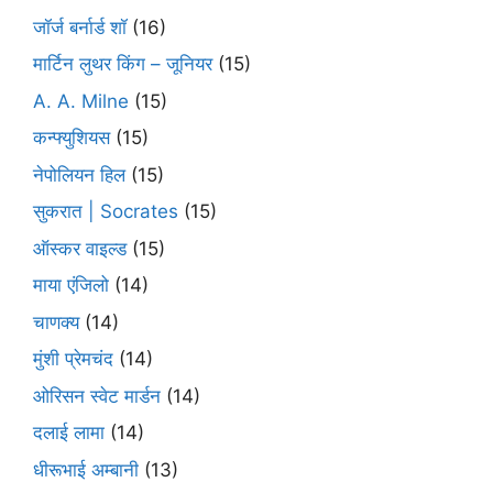
जॉर्ज बर्नार्ड शॉ
(16)
मार्टिन लुथर किंग – जूनियर
(15)
A. A. Milne
(15)
कन्फ्युशियस
(15)
नेपोलियन हिल
(15)
सुकरात | Socrates
(15)
ऑस्कर वाइल्ड
(15)
माया एंजिलो
(14)
चाणक्य
(14)
मुंशी प्रेमचंद
(14)
ओरिसन स्‍वेट मार्डन
(14)
दलाई लामा
(14)
धीरूभाई अम्बानी
(13)