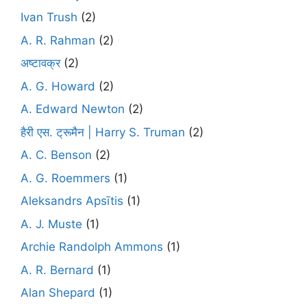
Ivan Trush
(2)
A. R. Rahman
(2)
अष्टावक्र
(2)
A. G. Howard
(2)
A. Edward Newton
(2)
हैरी एस. ट्रूमैन | Harry S. Truman
(2)
A. C. Benson
(2)
A. G. Roemmers
(1)
Aleksandrs Apsītis
(1)
A. J. Muste
(1)
Archie Randolph Ammons
(1)
A. R. Bernard
(1)
Alan Shepard
(1)