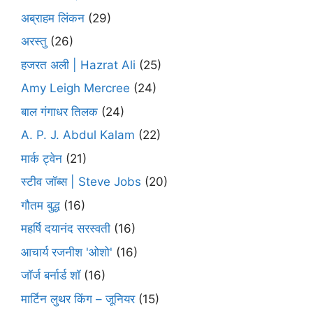
अब्राहम लिंकन
(29)
अरस्तु
(26)
हजरत अली | Hazrat Ali
(25)
Amy Leigh Mercree
(24)
बाल गंगाधर तिलक
(24)
A. P. J. Abdul Kalam
(22)
मार्क ट्वेन
(21)
स्टीव जॉब्स | Steve Jobs
(20)
गौतम बुद्ध
(16)
महर्षि दयानंद सरस्वती
(16)
आचार्य रजनीश 'ओशो'
(16)
जॉर्ज बर्नार्ड शॉ
(16)
मार्टिन लुथर किंग – जूनियर
(15)