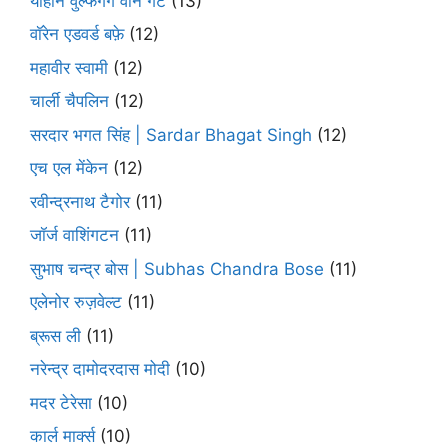
योहान वुल्फगैंग वोन गेटे
(13)
वॉरेन एडवर्ड बफ़े
(12)
महावीर स्वामी
(12)
चार्ली चैपलिन
(12)
सरदार भगत सिंह | Sardar Bhagat Singh
(12)
एच एल मेंकेन
(12)
रवीन्द्रनाथ टैगोर
(11)
जॉर्ज वाशिंगटन
(11)
सुभाष चन्द्र बोस | Subhas Chandra Bose
(11)
एलेनोर रुज़वेल्ट
(11)
ब्रूस ली
(11)
नरेन्द्र दामोदरदास मोदी
(10)
मदर टेरेसा
(10)
कार्ल मार्क्स
(10)