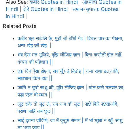
Also See:
कबीर Quotes in Hindi
आध्यात्म Quotes in
|
Hindi
दोहे Quotes in Hindi
समाज-सुधारक Quotes
|
|
in Hindi
|
Related Posts
कबीर धूल सकेलि के, पुड़ी जो बाँधी येह | दिवस चार का पेखना,
अन्त खेह की खेह ||
भेष देख मत भूलिये, बूझि लीजिये ज्ञान | बिना कसौटी होत नहीं,
कंचन की पहिचान ||
एक दिन ऐसा होएगा, सब सूँ पड़े बिछोइ | राजा राणा छत्रपति,
सावधान किन होइ ||
जाति न पूछो साधु की, पूछि लीजिए ज्ञान | मोल करो तलवार का,
पड़ा रहन दो म्यान ||
लूट सके तो लूट ले, राम नाम की लूट | पाछे फिरे पछताओगे,
प्राण जाहिं जब छूट ||
साईं इतना दीजिये, जा में कुटुम समाय | मैं भी भूखा न रहूँ, साधु
ना भूखा जाय ||