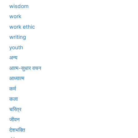
wisdom
work
work ethic
writing
youth
अन्य
आत्म-सुधार वचन
आध्यात्म
कर्म
कला
चरित्र
जीवन
देशभक्ति