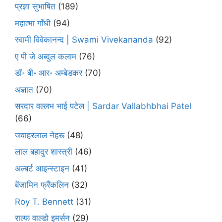
प्रज्ञा सुभाषित
(189)
महात्मा गाँधी
(94)
स्वामी विवेकानन्द | Swami Vivekananda
(92)
ए पी जे अब्दुल कलाम
(76)
डॉ॰ बी॰ आर॰ अम्बेडकर
(70)
अज्ञात
(70)
सरदार वल्लभ भाई पटेल | Sardar Vallabhbhai Patel
(66)
जवाहरलाल नेहरू
(48)
लाल बहादुर शास्त्री
(46)
अल्बर्ट आइन्स्टाइन
(41)
बेंजामिन फ्रैंकलिन
(32)
Roy T. Bennett
(31)
राल्फ वाल्डो इमर्सन
(29)