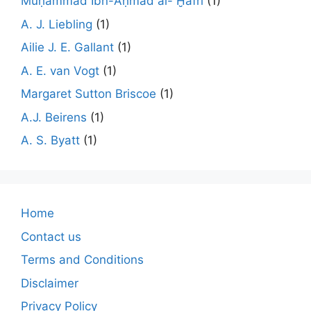
Muḥammad Ibn-Aḥmad al- Ḫafrī
(1)
A. J. Liebling
(1)
Ailie J. E. Gallant
(1)
A. E. van Vogt
(1)
Margaret Sutton Briscoe
(1)
A.J. Beirens
(1)
A. S. Byatt
(1)
Home
Contact us
Terms and Conditions
Disclaimer
Privacy Policy