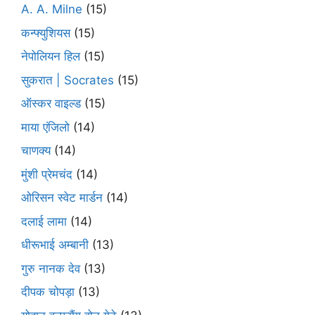
A. A. Milne
(15)
कन्फ्युशियस
(15)
नेपोलियन हिल
(15)
सुकरात | Socrates
(15)
ऑस्कर वाइल्ड
(15)
माया एंजिलो
(14)
चाणक्य
(14)
मुंशी प्रेमचंद
(14)
ओरिसन स्‍वेट मार्डन
(14)
दलाई लामा
(14)
धीरूभाई अम्बानी
(13)
गुरु नानक देव
(13)
दीपक चोपड़ा
(13)