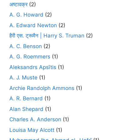
अष्टावक्र
(2)
A. G. Howard
(2)
A. Edward Newton
(2)
हैरी एस. ट्रूमैन | Harry S. Truman
(2)
A. C. Benson
(2)
A. G. Roemmers
(1)
Aleksandrs Apsītis
(1)
A. J. Muste
(1)
Archie Randolph Ammons
(1)
A. R. Bernard
(1)
Alan Shepard
(1)
Charles A. Anderson
(1)
Louisa May Alcott
(1)