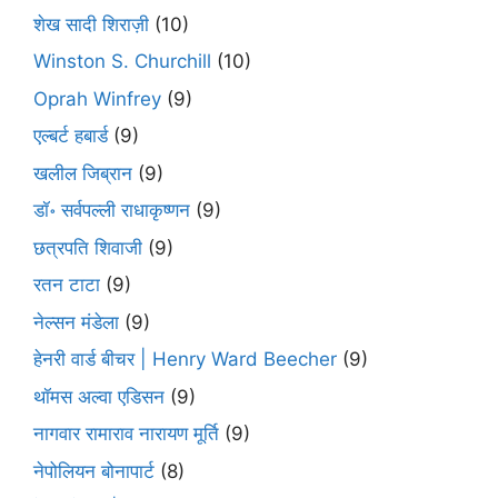
शेख सादी शिराज़ी
(10)
Winston S. Churchill
(10)
Oprah Winfrey
(9)
एल्बर्ट हबार्ड
(9)
खलील जिब्रान
(9)
डॉ॰ सर्वपल्ली राधाकृष्णन
(9)
छत्रपति शिवाजी
(9)
रतन टाटा
(9)
नेल्सन मंडेला
(9)
हेनरी वार्ड बीचर | Henry Ward Beecher
(9)
थॉमस अल्वा एडिसन
(9)
नागवार रामाराव नारायण मूर्ति
(9)
नेपोलियन बोनापार्ट
(8)