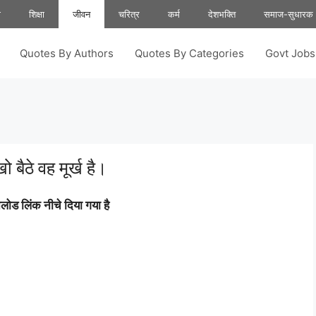
ा
शिक्षा
जीवन
चरित्र
कर्म
देशभक्ति
समाज-सुधारक
Quotes By Authors
Quotes By Categories
Govt Job
ो बैठे वह मूर्ख है।
ोड लिंक नीचे दिया गया है