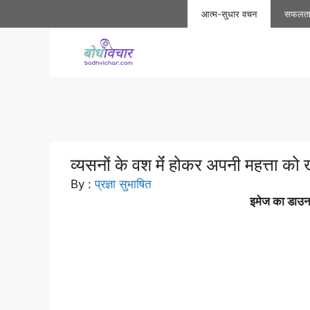
Skip
आत्म-सुधार वचन
सफलत
to
content
व्यसनों के वश मेंं होकर अपनी महत्ता को ख
By :
प्रज्ञा सुभाषित
इमेज का डाउनल