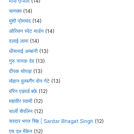
माया एंजिलो
(14)
चाणक्य
(14)
मुंशी प्रेमचंद
(14)
ओरिसन स्‍वेट मार्डन
(14)
दलाई लामा
(14)
धीरूभाई अम्बानी
(13)
गुरु नानक देव
(13)
दीपक चोपड़ा
(13)
योहान वुल्फगैंग वोन गेटे
(13)
वॉरेन एडवर्ड बफ़े
(12)
महावीर स्वामी
(12)
चार्ली चैपलिन
(12)
सरदार भगत सिंह | Sardar Bhagat Singh
(12)
एच एल मेंकेन
(12)