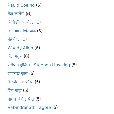
Paulo Coelho
(6)
डेल कार्नेगी
(6)
थियोडॉर रूज़वेल्ट
(6)
विलियम ऑर्थर वार्ड
(6)
मॅई वेस्ट
(6)
Woody Allen
(6)
बिल गेट्स
(6)
स्टीफन हॉकिंग | Stephen Hawking
(5)
शाहरुख़ ख़ान
(5)
मैल्कॉम एस फ़ोर्ब्स
(5)
शिव खेड़ा
(5)
नार्मन विंसेन्ट पील
(5)
Rabindranath Tagore
(5)