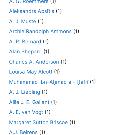
A. G. Roemmers
(1)
Aleksandrs Apsītis
(1)
A. J. Muste
(1)
Archie Randolph Ammons
(1)
A. R. Bernard
(1)
Alan Shepard
(1)
Charles A. Anderson
(1)
Louisa May Alcott
(1)
Muḥammad Ibn-Aḥmad al- Ḫafrī
(1)
A. J. Liebling
(1)
Ailie J. E. Gallant
(1)
A. E. van Vogt
(1)
Margaret Sutton Briscoe
(1)
A.J. Beirens
(1)