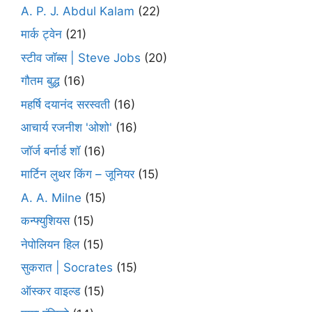
A. P. J. Abdul Kalam
(22)
मार्क ट्वेन
(21)
स्टीव जॉब्स | Steve Jobs
(20)
गौतम बुद्ध
(16)
महर्षि दयानंद सरस्वती
(16)
आचार्य रजनीश 'ओशो'
(16)
जॉर्ज बर्नार्ड शॉ
(16)
मार्टिन लुथर किंग – जूनियर
(15)
A. A. Milne
(15)
कन्फ्युशियस
(15)
नेपोलियन हिल
(15)
सुकरात | Socrates
(15)
ऑस्कर वाइल्ड
(15)