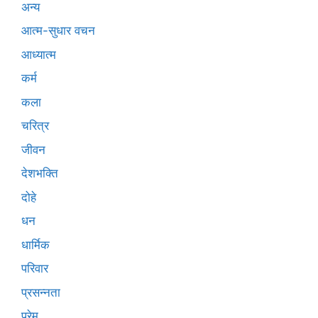
अन्य
आत्म-सुधार वचन
आध्यात्म
कर्म
कला
चरित्र
जीवन
देशभक्ति
दोहे
धन
धार्मिक
परिवार
प्रसन्नता
प्रेम