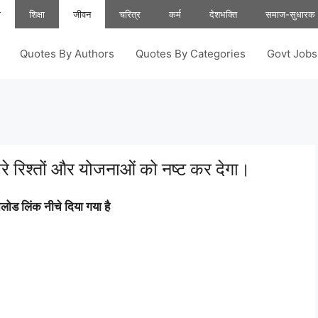
ा
शिक्षा
जीवन
चरित्र
कर्म
देशभक्ति
समाज-सुधारक
Quotes By Authors
Quotes By Categories
Govt Job
ारे रिश्तों और योजनाओं को नष्ट कर देगा।
ोड लिंक नीचे दिया गया है