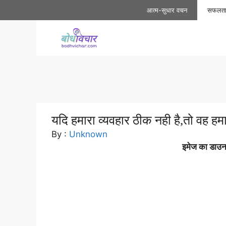
Skip
आत्म-सुधार वचन
सफलत
to
content
यदि हमारा व्यवहार ठीक नही है,तो वह हम
By :
Unknown
इमेज का डाउनल