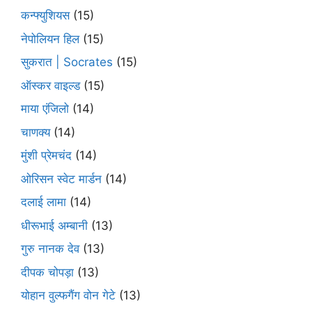
कन्फ्युशियस
(15)
नेपोलियन हिल
(15)
सुकरात | Socrates
(15)
ऑस्कर वाइल्ड
(15)
माया एंजिलो
(14)
चाणक्य
(14)
मुंशी प्रेमचंद
(14)
ओरिसन स्‍वेट मार्डन
(14)
दलाई लामा
(14)
धीरूभाई अम्बानी
(13)
गुरु नानक देव
(13)
दीपक चोपड़ा
(13)
योहान वुल्फगैंग वोन गेटे
(13)