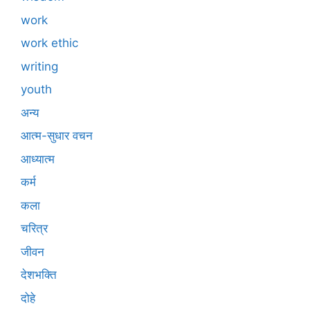
work
work ethic
writing
youth
अन्य
आत्म-सुधार वचन
आध्यात्म
कर्म
कला
चरित्र
जीवन
देशभक्ति
दोहे