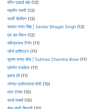
वॉरेन एडवर्ड बफ़े
(12)
महावीर स्वामी
(12)
चार्ली चैपलिन
(12)
सरदार भगत सिंह | Sardar Bhagat Singh
(12)
एच एल मेंकेन
(12)
रवीन्द्रनाथ टैगोर
(11)
जॉर्ज वाशिंगटन
(11)
सुभाष चन्द्र बोस | Subhas Chandra Bose
(11)
एलेनोर रुज़वेल्ट
(11)
ब्रूस ली
(11)
नरेन्द्र दामोदरदास मोदी
(10)
मदर टेरेसा
(10)
कार्ल मार्क्स
(10)
शेख सादी शिराज़ी
(10)