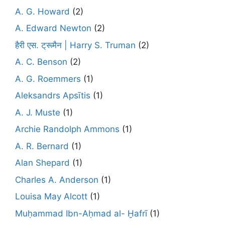
A. G. Howard
(2)
A. Edward Newton
(2)
हैरी एस. ट्रूमैन | Harry S. Truman
(2)
A. C. Benson
(2)
A. G. Roemmers
(1)
Aleksandrs Apsītis
(1)
A. J. Muste
(1)
Archie Randolph Ammons
(1)
A. R. Bernard
(1)
Alan Shepard
(1)
Charles A. Anderson
(1)
Louisa May Alcott
(1)
Muḥammad Ibn-Aḥmad al- Ḫafrī
(1)