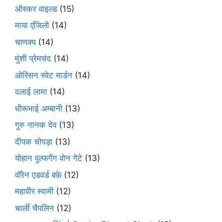
ऑस्कर वाइल्ड
(15)
माया एंजिलो
(14)
चाणक्य
(14)
मुंशी प्रेमचंद
(14)
ओरिसन स्‍वेट मार्डन
(14)
दलाई लामा
(14)
धीरूभाई अम्बानी
(13)
गुरु नानक देव
(13)
दीपक चोपड़ा
(13)
योहान वुल्फगैंग वोन गेटे
(13)
वॉरेन एडवर्ड बफ़े
(12)
महावीर स्वामी
(12)
चार्ली चैपलिन
(12)