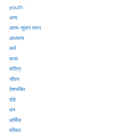
youth
अन्य
आत्म-सुधार वचन
आध्यात्म
कर्म
कला
चरित्र
जीवन
देशभक्ति
दोहे
धन
धार्मिक
परिवार