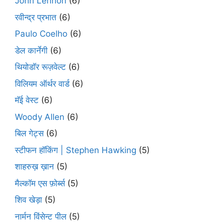
John Lennon
(6)
रवीन्द्र प्रभात
(6)
Paulo Coelho
(6)
डेल कार्नेगी
(6)
थियोडॉर रूज़वेल्ट
(6)
विलियम ऑर्थर वार्ड
(6)
मॅई वेस्ट
(6)
Woody Allen
(6)
बिल गेट्स
(6)
स्टीफन हॉकिंग | Stephen Hawking
(5)
शाहरुख़ ख़ान
(5)
मैल्कॉम एस फ़ोर्ब्स
(5)
शिव खेड़ा
(5)
नार्मन विंसेन्ट पील
(5)