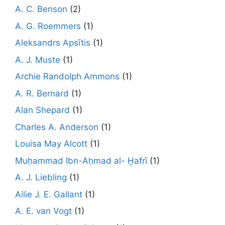
A. C. Benson
(2)
A. G. Roemmers
(1)
Aleksandrs Apsītis
(1)
A. J. Muste
(1)
Archie Randolph Ammons
(1)
A. R. Bernard
(1)
Alan Shepard
(1)
Charles A. Anderson
(1)
Louisa May Alcott
(1)
Muḥammad Ibn-Aḥmad al- Ḫafrī
(1)
A. J. Liebling
(1)
Ailie J. E. Gallant
(1)
A. E. van Vogt
(1)