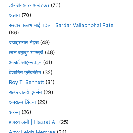
डॉ॰ बी॰ आर॰ अम्बेडकर
(70)
अज्ञात
(70)
सरदार वल्लभ भाई पटेल | Sardar Vallabhbhai Patel
(66)
जवाहरलाल नेहरू
(48)
लाल बहादुर शास्त्री
(46)
अल्बर्ट आइन्स्टाइन
(41)
बेंजामिन फ्रैंकलिन
(32)
Roy T. Bennett
(31)
राल्फ वाल्डो इमर्सन
(29)
अब्राहम लिंकन
(29)
अरस्तु
(26)
हजरत अली | Hazrat Ali
(25)
Amy Leigh Mercree
(24)