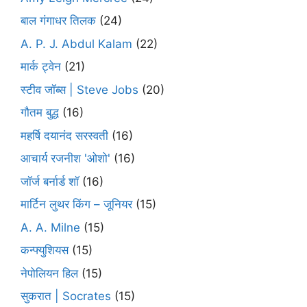
बाल गंगाधर तिलक
(24)
A. P. J. Abdul Kalam
(22)
मार्क ट्वेन
(21)
स्टीव जॉब्स | Steve Jobs
(20)
गौतम बुद्ध
(16)
महर्षि दयानंद सरस्वती
(16)
आचार्य रजनीश 'ओशो'
(16)
जॉर्ज बर्नार्ड शॉ
(16)
मार्टिन लुथर किंग – जूनियर
(15)
A. A. Milne
(15)
कन्फ्युशियस
(15)
नेपोलियन हिल
(15)
सुकरात | Socrates
(15)