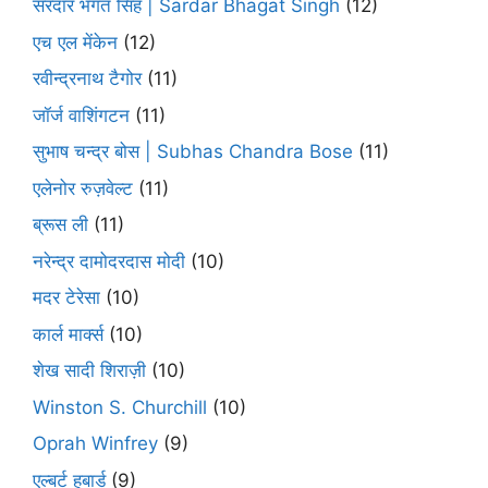
सरदार भगत सिंह | Sardar Bhagat Singh
(12)
एच एल मेंकेन
(12)
रवीन्द्रनाथ टैगोर
(11)
जॉर्ज वाशिंगटन
(11)
सुभाष चन्द्र बोस | Subhas Chandra Bose
(11)
एलेनोर रुज़वेल्ट
(11)
ब्रूस ली
(11)
नरेन्द्र दामोदरदास मोदी
(10)
मदर टेरेसा
(10)
कार्ल मार्क्स
(10)
शेख सादी शिराज़ी
(10)
Winston S. Churchill
(10)
Oprah Winfrey
(9)
एल्बर्ट हबार्ड
(9)