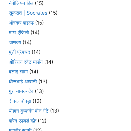
नेपोलियन हिल
(15)
सुकरात | Socrates
(15)
ऑस्कर वाइल्ड
(15)
माया एंजिलो
(14)
चाणक्य
(14)
मुंशी प्रेमचंद
(14)
ओरिसन स्‍वेट मार्डन
(14)
दलाई लामा
(14)
धीरूभाई अम्बानी
(13)
गुरु नानक देव
(13)
दीपक चोपड़ा
(13)
योहान वुल्फगैंग वोन गेटे
(13)
वॉरेन एडवर्ड बफ़े
(12)
महावीर स्वामी
(12)