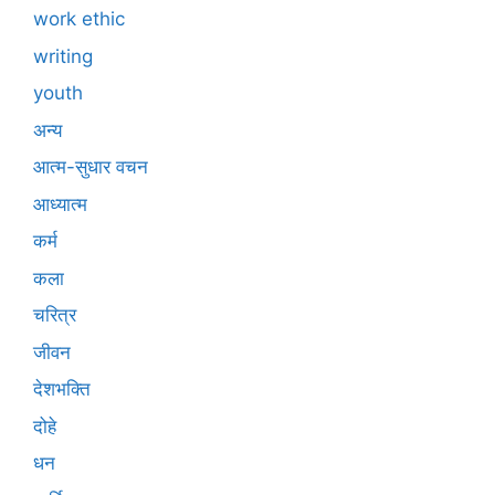
work ethic
writing
youth
अन्य
आत्म-सुधार वचन
आध्यात्म
कर्म
कला
चरित्र
जीवन
देशभक्ति
दोहे
धन