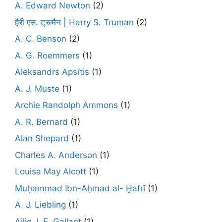
A. Edward Newton
(2)
हैरी एस. ट्रूमैन | Harry S. Truman
(2)
A. C. Benson
(2)
A. G. Roemmers
(1)
Aleksandrs Apsītis
(1)
A. J. Muste
(1)
Archie Randolph Ammons
(1)
A. R. Bernard
(1)
Alan Shepard
(1)
Charles A. Anderson
(1)
Louisa May Alcott
(1)
Muḥammad Ibn-Aḥmad al- Ḫafrī
(1)
A. J. Liebling
(1)
Ailie J. E. Gallant
(1)