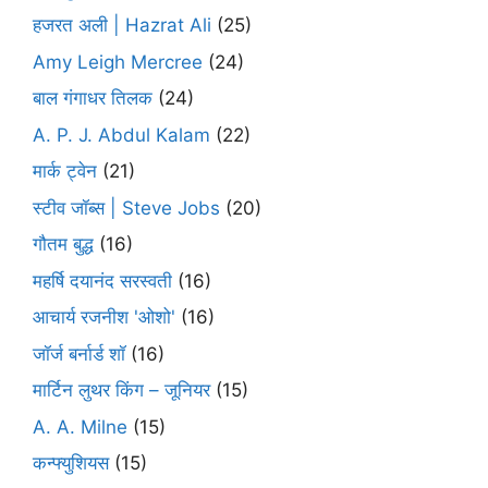
हजरत अली | Hazrat Ali
(25)
Amy Leigh Mercree
(24)
बाल गंगाधर तिलक
(24)
A. P. J. Abdul Kalam
(22)
मार्क ट्वेन
(21)
स्टीव जॉब्स | Steve Jobs
(20)
गौतम बुद्ध
(16)
महर्षि दयानंद सरस्वती
(16)
आचार्य रजनीश 'ओशो'
(16)
जॉर्ज बर्नार्ड शॉ
(16)
मार्टिन लुथर किंग – जूनियर
(15)
A. A. Milne
(15)
कन्फ्युशियस
(15)