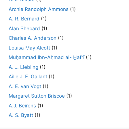
Archie Randolph Ammons
(1)
A. R. Bernard
(1)
Alan Shepard
(1)
Charles A. Anderson
(1)
Louisa May Alcott
(1)
Muḥammad Ibn-Aḥmad al- Ḫafrī
(1)
A. J. Liebling
(1)
Ailie J. E. Gallant
(1)
A. E. van Vogt
(1)
Margaret Sutton Briscoe
(1)
A.J. Beirens
(1)
A. S. Byatt
(1)