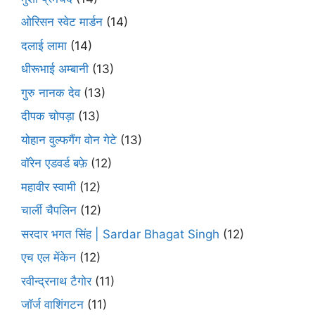
ओरिसन स्‍वेट मार्डन
(14)
दलाई लामा
(14)
धीरूभाई अम्बानी
(13)
गुरु नानक देव
(13)
दीपक चोपड़ा
(13)
योहान वुल्फगैंग वोन गेटे
(13)
वॉरेन एडवर्ड बफ़े
(12)
महावीर स्वामी
(12)
चार्ली चैपलिन
(12)
सरदार भगत सिंह | Sardar Bhagat Singh
(12)
एच एल मेंकेन
(12)
रवीन्द्रनाथ टैगोर
(11)
जॉर्ज वाशिंगटन
(11)