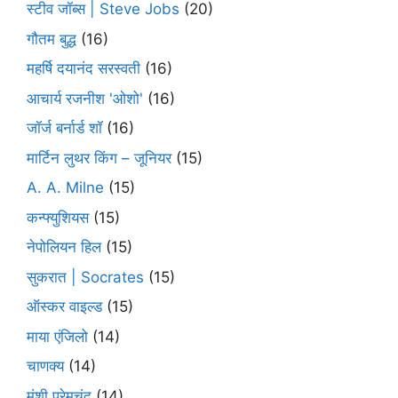
स्टीव जॉब्स | Steve Jobs
(20)
गौतम बुद्ध
(16)
महर्षि दयानंद सरस्वती
(16)
आचार्य रजनीश 'ओशो'
(16)
जॉर्ज बर्नार्ड शॉ
(16)
मार्टिन लुथर किंग – जूनियर
(15)
A. A. Milne
(15)
कन्फ्युशियस
(15)
नेपोलियन हिल
(15)
सुकरात | Socrates
(15)
ऑस्कर वाइल्ड
(15)
माया एंजिलो
(14)
चाणक्य
(14)
मुंशी प्रेमचंद
(14)