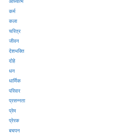
आध्यात्म
कर्म
कला
चरित्र
जीवन
देशभक्ति
दोहे
धन
धार्मिक
परिवार
प्रसन्नता
प्रेम
प्रेरक
बचपन